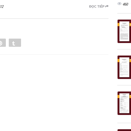
460
12
ĐỌC TIẾP
e
Pin
Tumblr
0