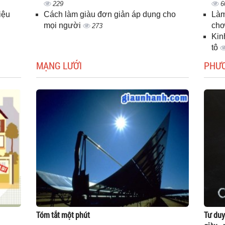
229
6
iệu
Cách làm giàu đơn giản áp dụng cho
Làm
mọi người
chơ
273
Kin
tô
MẠNG LƯỚI
PHƯ
Tóm tắt một phút
Tư duy