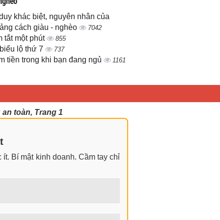
 nghèo
duy khác biệt, nguyên nhân của
ảng cách giàu - nghèo
7042
 tắt một phút
855
biểu lộ thứ 7
737
m tiền trong khi bạn đang ngủ
1161
 an toàn, Trang 1
t
ít. Bí mật kinh doanh. Cầm tay chỉ
ngay cả khi không có gì trong tay.