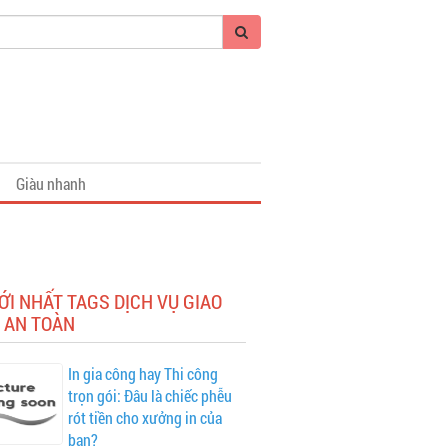
Giàu nhanh
ỚI NHẤT TAGS DỊCH VỤ GIAO
 AN TOÀN
In gia công hay Thi công
trọn gói: Đâu là chiếc phễu
rót tiền cho xưởng in của
bạn?