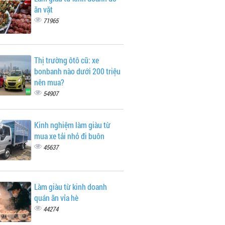
ăn vặt
71965
Thị trường ôtô cũ: xe
bonbanh nào dưới 200 triệu
nên mua?
54907
Kinh nghiệm làm giàu từ
mua xe tải nhỏ đi buôn
45637
Làm giàu từ kinh doanh
quán ăn vỉa hè
44274