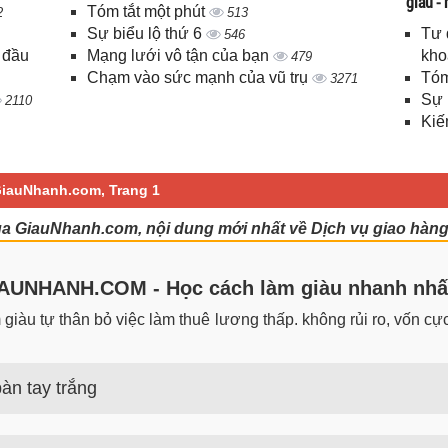
giàu -
Tóm tắt một phút
2
513
Sự biểu lộ thứ 6
Tư 
546
 đầu
Mạng lưới vô tận của bạn
kho
479
Chạm vào sức mạnh của vũ trụ
Tóm
3271
Sự 
2110
Kiế
 GiauNhanh.com, Trang 1
ủa GiauNhanh.com, nội dung mới nhất về Dịch vụ giao hàng
UNHANH.COM - Học cách làm giàu nhanh nhấ
iàu tự thân bỏ việc làm thuê lương thấp. không rủi ro, vốn cực 
àn tay trắng
 trắng đơn giản nhưng hiệu quả bất ngờ. Bạn có thể thành công 