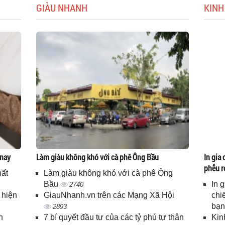
GIÀU NHANH
KINH
 nay
Làm giàu không khó với cà phê Ông Bầu
In gia 
phễu r
hất
Làm giàu không khó với cà phê Ông
Bầu
In 
2740
 hiện
GiauNhanh.vn trên các Mạng Xã Hội
chi
bạ
2893
n
7 bí quyết đầu tư của các tỷ phú tự thân
Kin