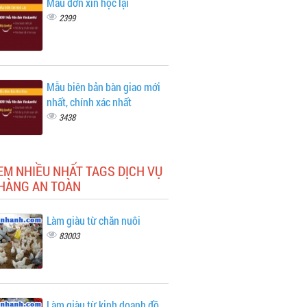
Mẫu đơn xin học lại
2399
Mẫu biên bản bàn giao mới
nhất, chính xác nhất
3438
EM NHIỀU NHẤT TAGS DỊCH VỤ
 HÀNG AN TOÀN
Làm giàu từ chăn nuôi
83003
Làm giàu từ kinh doanh đồ