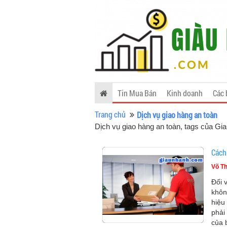
Tin Mua Bán
Kinh doanh
Các 
Trang chủ
Dịch vụ giao hàng an toàn
Dịch vụ giao hàng an toàn, tags của G
Cách
Võ Th
Đối 
khôn
hiệu
phải
của 