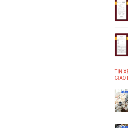
TIN X
GIAO