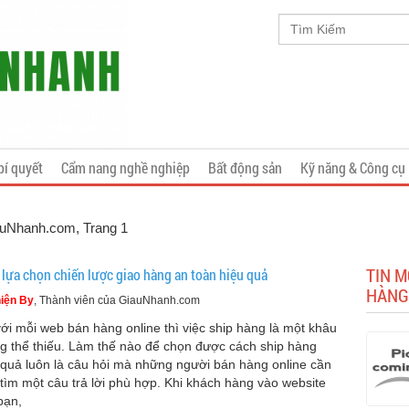
bí quyết
Cẩm nang nghề nghiệp
Bất động sản
Kỹ năng & Công cụ
iauNhanh.com
, Trang 1
TIN M
 lựa chọn chiến lược giao hàng an toàn hiệu quả
HÀNG
iện By
, Thành viên của GiauNhanh.com
với mỗi web bán hàng online thì việc ship hàng là một khâu
g thể thiếu. Làm thế nào để chọn được cách ship hàng
 quả luôn là câu hỏi mà những người bán hàng online cần
 tìm một câu trả lời phù hợp. Khi khách hàng vào website
bạn,