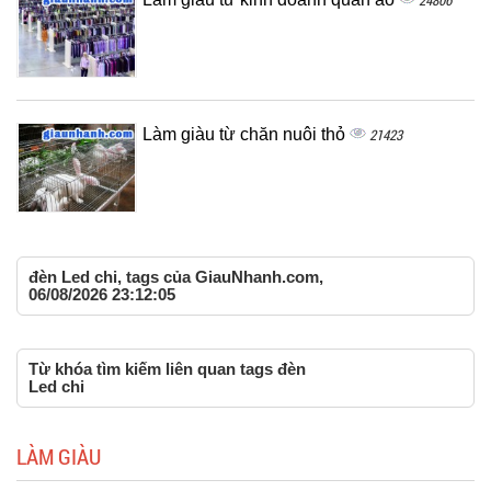
24806
Làm giàu từ chăn nuôi thỏ
21423
đèn Led chi, tags của GiauNhanh.com,
06/08/2026 23:12:05
Từ khóa tìm kiếm liên quan tags đèn
Led chi
LÀM GIÀU