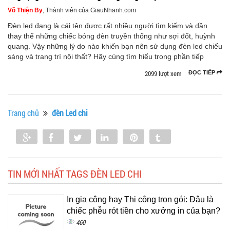
Võ Thiện By
, Thành viên của GiauNhanh.com
Đèn led đang là cái tên được rất nhiều người tìm kiếm và dần
thay thế những chiếc bóng đèn truyền thống như sợi đốt, huỳnh
quang. Vậy những lý do nào khiến bạn nên sử dụng đèn led chiếu
sáng và trang trí nội thất? Hãy cùng tìm hiểu trong phần tiếp
2099 lượt xem
ĐỌC TIẾP
Trang chủ
đèn Led chi
Share
Share
Tweet
Share
Pin
Tumblr
0
TIN MỚI NHẤT TAGS ĐÈN LED CHI
In gia công hay Thi công trọn gói: Đâu là
chiếc phễu rót tiền cho xưởng in của bạn?
460