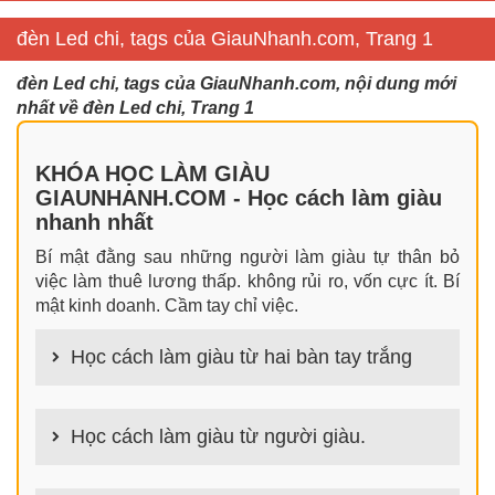
đèn Led chi, tags của GiauNhanh.com, Trang 1
đèn Led chi, tags của GiauNhanh.com, nội dung mới
nhất về đèn Led chi, Trang 1
KHÓA HỌC LÀM GIÀU
GIAUNHANH.COM - Học cách làm giàu
nhanh nhất
Bí mật đằng sau những người làm giàu tự thân bỏ
việc làm thuê lương thấp. không rủi ro, vốn cực ít. Bí
mật kinh doanh. Cầm tay chỉ việc.
Học cách làm giàu từ hai bàn tay trắng
100+ cách làm giàu từ hai bàn tay trắng đơn giản
nhưng hiệu quả bất ngờ. Bạn có thể thành công ngay
Học cách làm giàu từ người giàu.
cả khi không có gì trong tay.
100+ Bài học, bí quyết, tư duy, nguyên tắc, định luật