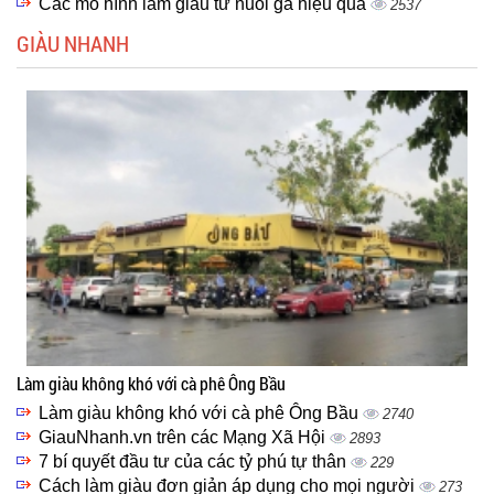
Các mô hình làm giàu từ nuôi gà hiệu quả
2537
GIÀU NHANH
Làm giàu không khó với cà phê Ông Bầu
Làm giàu không khó với cà phê Ông Bầu
2740
GiauNhanh.vn trên các Mạng Xã Hội
2893
7 bí quyết đầu tư của các tỷ phú tự thân
229
Cách làm giàu đơn giản áp dụng cho mọi người
273