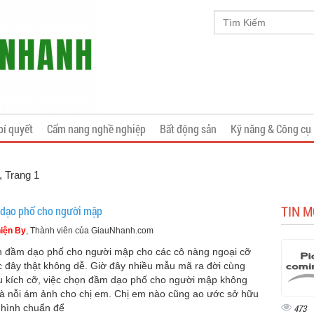
bí quyết
Cẩm nang nghề nghiệp
Bất động sản
Kỹ năng & Công cụ
, Trang 1
TIN M
dạo phố cho người mập
iện By
, Thành viên của GiauNhanh.com
 đầm dạo phố cho người mập cho các cô nàng ngoại cỡ
c đây thật không dễ. Giờ đây nhiều mẫu mã ra đời cùng
u kích cỡ, việc chọn đầm dạo phố cho người mập không
là nỗi ám ảnh cho chị em. Chị em nào cũng ao ước sở hữu
 hình chuẩn để
473