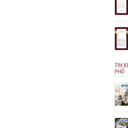
TIN X
PHỐ