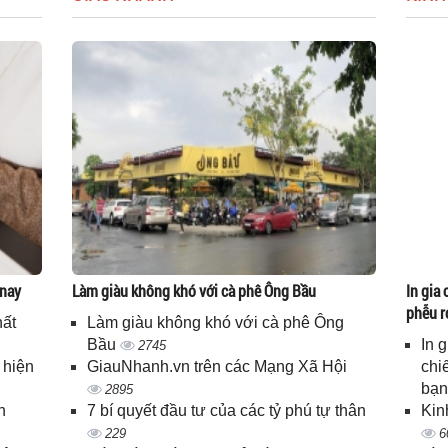
 nay
Làm giàu không khó với cà phê Ông Bầu
In gia 
phễu r
hất
Làm giàu không khó với cà phê Ông
Bầu
In 
2745
 hiện
GiauNhanh.vn trên các Mạng Xã Hội
chi
bạ
2895
n
7 bí quyết đầu tư của các tỷ phú tự thân
Kin
229
6