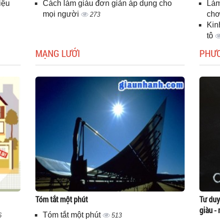
iệu
Cách làm giàu đơn giản áp dụng cho
Làm
mọi người
chơ
273
Kin
tô
MẠNG LƯỚI
PHƯ
Tóm tắt một phút
Tư duy
giàu -
Tóm tắt một phút
6
513