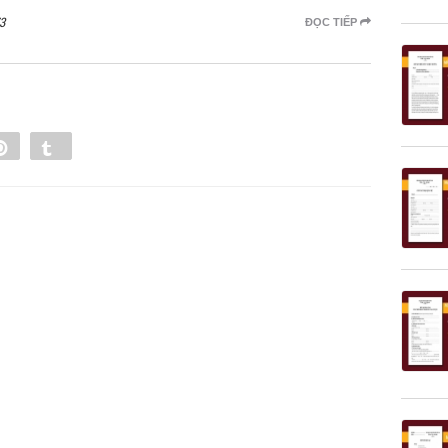
3
ĐỌC TIẾP
e
Pin
Tumblr
0