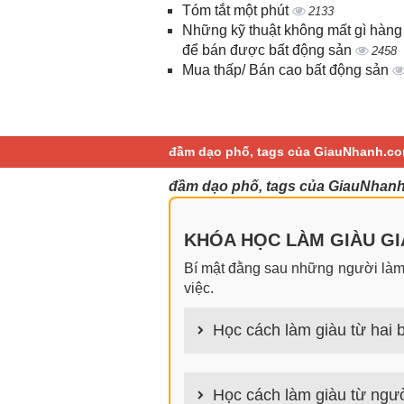
Tóm tắt một phút
2133
Những kỹ thuật không mất gì hàng
để bán được bất động sản
2458
Mua thấp/ Bán cao bất động sản
đầm dạo phố, tags của GiauNhanh.co
đầm dạo phố, tags của GiauNhanh
KHÓA HỌC LÀM GIÀU GIA
Bí mật đằng sau những người làm g
việc.
Học cách làm giàu từ hai b
100+ cách làm giàu từ hai bàn tay
Học cách làm giàu từ ngườ