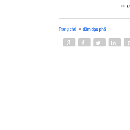
17
Trang chủ
đầm dạo phố
Share
Share
Tweet
Shar