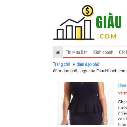
Tin Mua Bán
Kinh doanh
Các 
Trang chủ
đầm dạo phố
đầm dạo phố, tags của GiauNhanh.com
Đầm 
Võ Th
Chọn
trướ
nhiề
còn 
thân