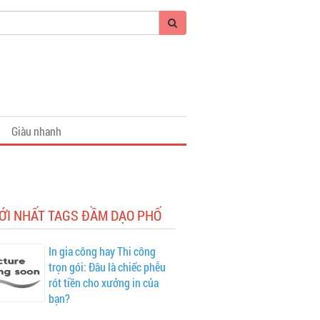
Giàu nhanh
ỚI NHẤT TAGS ĐẦM DẠO PHỐ
In gia công hay Thi công
trọn gói: Đâu là chiếc phễu
rót tiền cho xưởng in của
bạn?