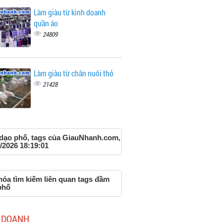
Làm giàu từ kinh doanh
quần áo
24809
Làm giàu từ chăn nuôi thỏ
21428
dạo phố, tags của GiauNhanh.com,
/2026 18:19:01
hóa tìm kiếm liên quan tags đầm
phố
 DOANH