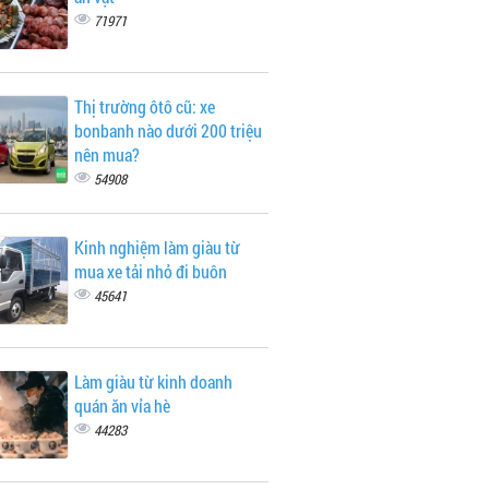
71971
Thị trường ôtô cũ: xe
bonbanh nào dưới 200 triệu
nên mua?
54908
Kinh nghiệm làm giàu từ
mua xe tải nhỏ đi buôn
45641
Làm giàu từ kinh doanh
quán ăn vỉa hè
44283