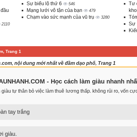
Sự biểu lộ thứ 6
Tư 
546
 đầu
Mạng lưới vô tận của bạn
kho
479
Chạm vào sức mạnh của vũ trụ
Tóm
3280
Sự 
2110
Kiế
m, Trang 1
.com, nội dung mới nhất về đầm dạo phố, Trang 1
UNHANH.COM - Học cách làm giàu nhanh nhấ
iàu tự thân bỏ việc làm thuê lương thấp. không rủi ro, vốn cực 
àn tay trắng
 trắng đơn giản nhưng hiệu quả bất ngờ. Bạn có thể thành công 
i giàu.