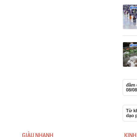
đầm 
08/08
Từ k
dạo 
GIÀU NHANH
KINH