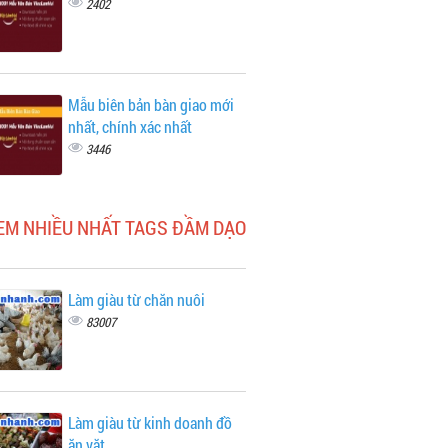
2402
Mẫu biên bản bàn giao mới
nhất, chính xác nhất
3446
EM NHIỀU NHẤT TAGS ĐẦM DẠO
Làm giàu từ chăn nuôi
83007
Làm giàu từ kinh doanh đồ
ăn vặt