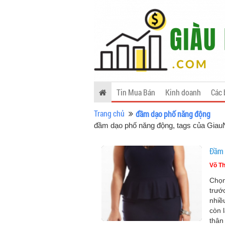
Tin Mua Bán
Kinh doanh
Các 
Trang chủ
đầm dạo phố năng động
đầm dạo phố năng động, tags của Gia
Đầm 
Võ Th
Chọn
trướ
nhiề
còn 
thân