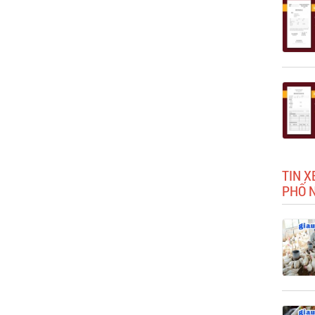
TIN X
PHỐ 