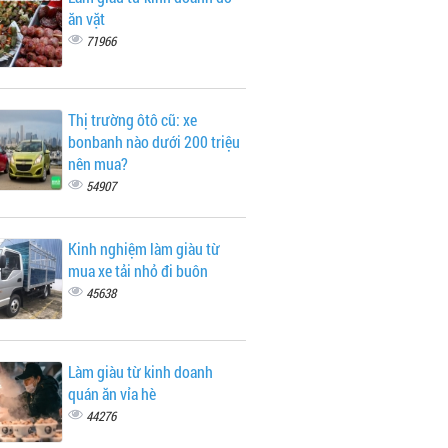
ăn vặt
71966
Thị trường ôtô cũ: xe
bonbanh nào dưới 200 triệu
nên mua?
54907
Kinh nghiệm làm giàu từ
mua xe tải nhỏ đi buôn
45638
Làm giàu từ kinh doanh
quán ăn vỉa hè
44276