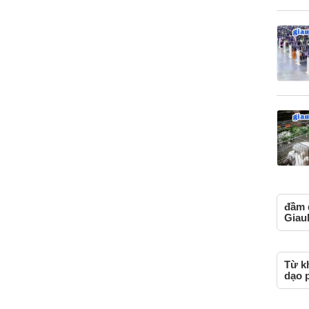
đầm 
Giau
Từ k
dạo 