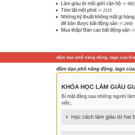
Làm giàu từ môi giới căn hộ
580
Tóm tắt một phút
2133
Những kỹ thuật không mất gì hàng
để bán được bất động sản
2458
Mua thấp/ Bán cao bất động sản
đầm dạo phố năng động, tags của Gi
đầm dạo phố năng động, tags của
KHÓA HỌC LÀM GIÀU GIA
Bí mật đằng sau những người làm g
việc.
Học cách làm giàu từ hai b
100+ cách làm giàu từ hai bàn tay