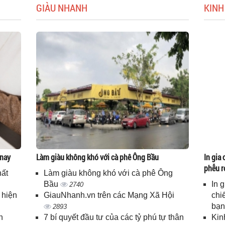
GIÀU NHANH
KINH
 nay
Làm giàu không khó với cà phê Ông Bầu
In gia 
phễu r
hất
Làm giàu không khó với cà phê Ông
Bầu
In 
2740
 hiện
GiauNhanh.vn trên các Mạng Xã Hội
chi
bạ
2893
n
7 bí quyết đầu tư của các tỷ phú tự thân
Kin