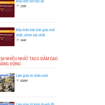
Mẫu đơn xin học lại
2399
Mẫu biên bản bàn giao mới
nhất, chính xác nhất
3440
EM NHIỀU NHẤT TAGS ĐẦM DẠO
NĂNG ĐỘNG
Làm giàu từ chăn nuôi
83004
Làm giàu từ kinh doanh đồ