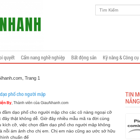
bí quyết
Cẩm nang nghề nghiệp
Bất động sản
Kỹ năng & Công cụ
uNhanh.com
, Trang 1
TIN M
dạo phố cho người mập
NĂNG
iện By
, Thành viên của GiauNhanh.com
 đầm dạo phố cho người mập cho các cô nàng ngoại cỡ
c đây thật không dễ. Giờ đây nhiều mẫu mã ra đời cùng
u kích cỡ, việc chọn đầm dạo phố cho người mập không
là nỗi ám ảnh cho chị em. Chị em nào cũng ao ước sở hữu
 hình chuẩn để