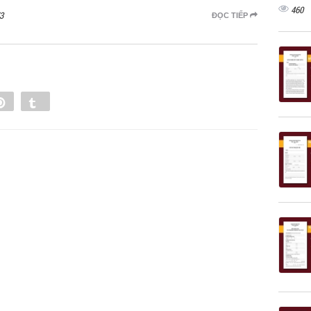
460
3
ĐỌC TIẾP
e
Pin
Tumblr
0