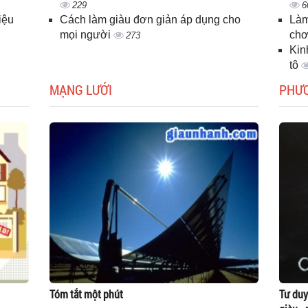
229
6
iệu
Cách làm giàu đơn giản áp dụng cho
Làm
mọi người
chơ
273
Kin
tô
MẠNG LƯỚI
PHƯ
Tóm tắt một phút
Tư duy