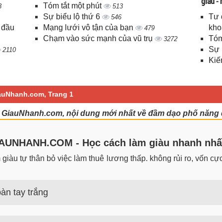
giàu -
Tóm tắt một phút
3
513
Sự biểu lộ thứ 6
Tư 
546
 đầu
Mạng lưới vô tận của bạn
kho
479
Chạm vào sức mạnh của vũ trụ
Tóm
3272
Sự 
2110
Kiế
auNhanh.com, Trang 1
 GiauNhanh.com, nội dung mới nhất về đầm dạo phố năng 
UNHANH.COM - Học cách làm giàu nhanh nhấ
iàu tự thân bỏ việc làm thuê lương thấp. không rủi ro, vốn cực 
àn tay trắng
 trắng đơn giản nhưng hiệu quả bất ngờ. Bạn có thể thành công 