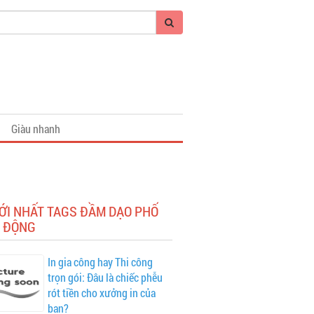
Giàu nhanh
ỚI NHẤT TAGS ĐẦM DẠO PHỐ
 ĐỘNG
In gia công hay Thi công
trọn gói: Đâu là chiếc phễu
rót tiền cho xưởng in của
bạn?