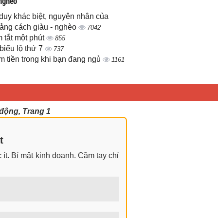
 nghèo
duy khác biệt, nguyên nhân của
ảng cách giàu - nghèo
7042
 tắt một phút
855
biểu lộ thứ 7
737
m tiền trong khi bạn đang ngủ
1161
động, Trang 1
t
ít. Bí mật kinh doanh. Cầm tay chỉ
ngay cả khi không có gì trong tay.