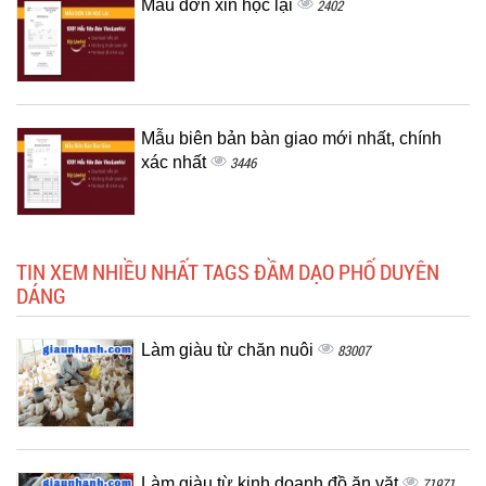
Mẫu đơn xin học lại
2402
Mẫu biên bản bàn giao mới nhất, chính
xác nhất
3446
TIN XEM NHIỀU NHẤT TAGS ĐẦM DẠO PHỐ DUYÊN
DÁNG
Làm giàu từ chăn nuôi
83007
Làm giàu từ kinh doanh đồ ăn vặt
71971