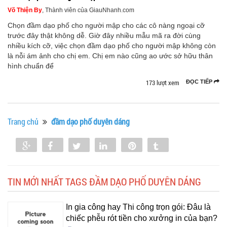
Võ Thiện By
, Thành viên của GiauNhanh.com
Chọn đầm dạo phố cho người mập cho các cô nàng ngoại cỡ
trước đây thật không dễ. Giờ đây nhiều mẫu mã ra đời cùng
nhiều kích cỡ, việc chọn đầm dạo phố cho người mập không còn
là nỗi ám ảnh cho chị em. Chị em nào cũng ao ước sở hữu thân
hình chuẩn để
173 lượt xem
ĐỌC TIẾP
Trang chủ
đầm dạo phố duyên dáng
Share
Share
Tweet
Share
Pin
Tumblr
0
TIN MỚI NHẤT TAGS ĐẦM DẠO PHỐ DUYÊN DÁNG
In gia công hay Thi công trọn gói: Đâu là
chiếc phễu rót tiền cho xưởng in của bạn?