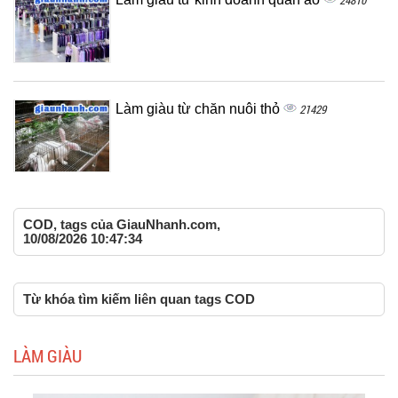
24810
Làm giàu từ chăn nuôi thỏ
21429
COD, tags của GiauNhanh.com,
10/08/2026 10:47:34
Từ khóa tìm kiếm liên quan tags COD
LÀM GIÀU