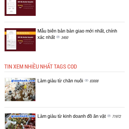
Mẫu biên bản bàn giao mới nhất, chính
xác nhất
3450
TIN XEM NHIỀU NHẤT TAGS COD
Làm giàu từ chăn nuôi
83008
Làm giàu từ kinh doanh đồ ăn vặt
71972