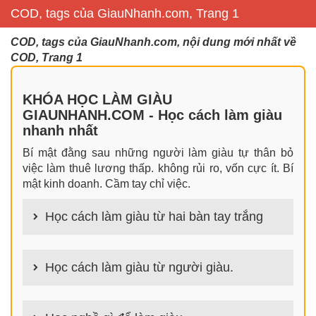
COD, tags của GiauNhanh.com, Trang 1
COD, tags của GiauNhanh.com, nội dung mới nhất về
COD, Trang 1
KHÓA HỌC LÀM GIÀU
GIAUNHANH.COM - Học cách làm giàu
nhanh nhất
Bí mật đằng sau những người làm giàu tự thân bỏ
việc làm thuê lương thấp. không rủi ro, vốn cực ít. Bí
mật kinh doanh. Cầm tay chỉ việc.
Học cách làm giàu từ hai bàn tay trắng
100+ cách làm giàu từ hai bàn tay trắng đơn giản
nhưng hiệu quả bất ngờ. Bạn có thể thành công ngay
Học cách làm giàu từ người giàu.
cả khi không có gì trong tay.
100+ Bài học, bí quyết, tư duy, nguyên tắc, định luật
làm giàu từ người giàu. Bạn sẽ có được góc nhìn đa