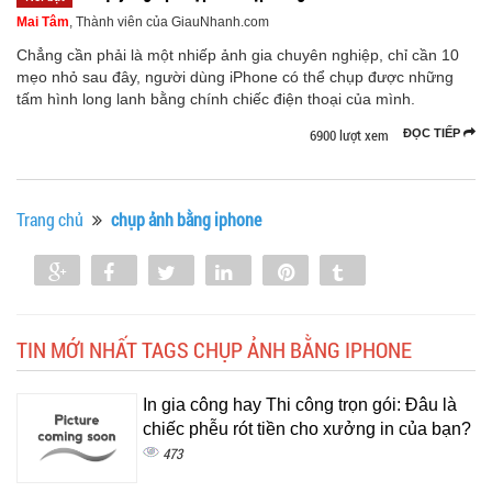
Mai Tâm
, Thành viên của GiauNhanh.com
Chẳng cần phải là một nhiếp ảnh gia chuyên nghiệp, chỉ cần 10
mẹo nhỏ sau đây, người dùng iPhone có thể chụp được những
tấm hình long lanh bằng chính chiếc điện thoại của mình.
6900 lượt xem
ĐỌC TIẾP
Trang chủ
chụp ảnh bằng iphone
Share
Share
Tweet
Share
Pin
Tumblr
0
TIN MỚI NHẤT TAGS CHỤP ẢNH BẰNG IPHONE
In gia công hay Thi công trọn gói: Đâu là
chiếc phễu rót tiền cho xưởng in của bạn?
473