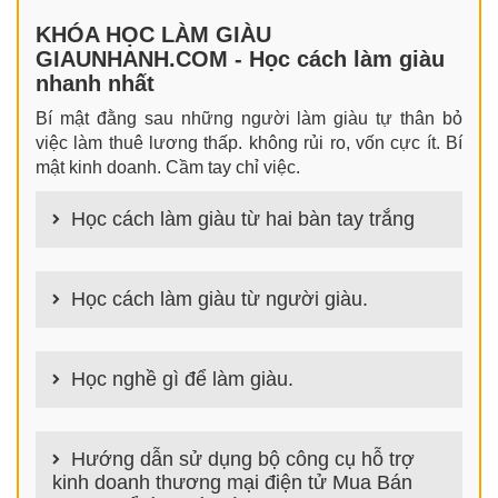
KHÓA HỌC LÀM GIÀU
GIAUNHANH.COM - Học cách làm giàu
nhanh nhất
Bí mật đằng sau những người làm giàu tự thân bỏ
việc làm thuê lương thấp. không rủi ro, vốn cực ít. Bí
mật kinh doanh. Cầm tay chỉ việc.
Học cách làm giàu từ hai bàn tay trắng
100+ cách làm giàu từ hai bàn tay trắng đơn giản
nhưng hiệu quả bất ngờ. Bạn có thể thành công ngay
Học cách làm giàu từ người giàu.
cả khi không có gì trong tay.
100+ Bài học, bí quyết, tư duy, nguyên tắc, định luật
làm giàu từ người giàu. Bạn sẽ có được góc nhìn đa
Học nghề gì để làm giàu.
chiều khi đi sâu vào phân tích cách người giàu làm
giàu
Làm nghề gì bây giờ? Nghề dễ kiếm tiền nhiều tiền
nhất hiện nay là gì? Nên học nghề gì để kiếm tiền
Hướng dẫn sử dụng bộ công cụ hỗ trợ
hiện nay? Nghề kiếm tiền tại nhà nào đơn giản thu
kinh doanh thương mại điện tử Mua Bán