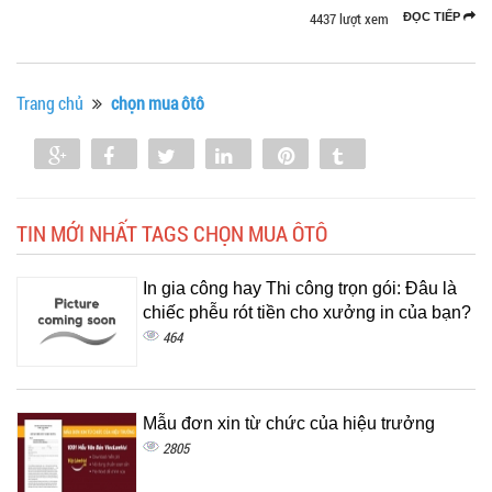
4437 lượt xem
ĐỌC TIẾP
Trang chủ
chọn mua ôtô
Share
Share
Tweet
Share
Pin
Tumblr
0
TIN MỚI NHẤT TAGS CHỌN MUA ÔTÔ
In gia công hay Thi công trọn gói: Đâu là
chiếc phễu rót tiền cho xưởng in của bạn?
464
Mẫu đơn xin từ chức của hiệu trưởng
2805