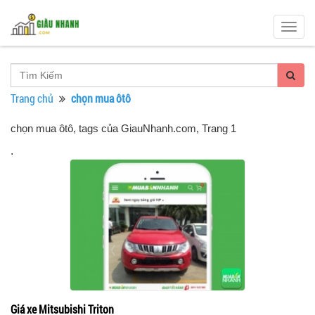
Togg
navig
Trang chủ
chọn mua ôtô
chọn mua ôtô, tags của GiauNhanh.com
, Trang 1
.
Giá xe Mitsubishi Triton