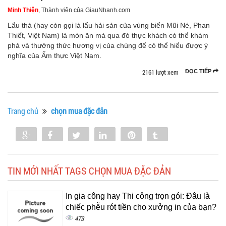
Minh Thiện
, Thành viên của GiauNhanh.com
Lẩu thả (hay còn gọi là lẩu hải sản của vùng biển Mũi Né, Phan
Thiết, Việt Nam) là món ăn mà qua đó thực khách có thể khám
phá và thưởng thức hương vị của chúng để có thể hiểu được ý
nghĩa của Ẩm thực Việt Nam.
2161 lượt xem
ĐỌC TIẾP
Trang chủ
chọn mua đặc đản
Share
Share
Tweet
Share
Pin
Tumblr
0
TIN MỚI NHẤT TAGS CHỌN MUA ĐẶC ĐẢN
In gia công hay Thi công trọn gói: Đâu là
chiếc phễu rót tiền cho xưởng in của bạn?
473