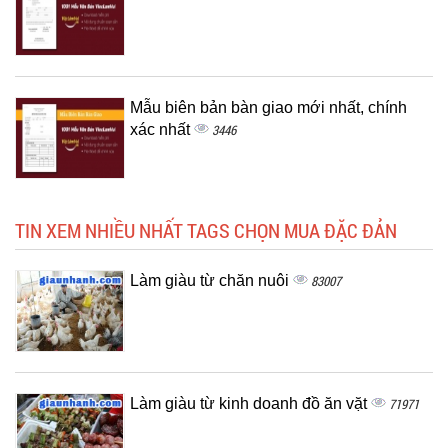
Mẫu biên bản bàn giao mới nhất, chính
xác nhất
3446
TIN XEM NHIỀU NHẤT TAGS CHỌN MUA ĐẶC ĐẢN
Làm giàu từ chăn nuôi
83007
Làm giàu từ kinh doanh đồ ăn vặt
71971