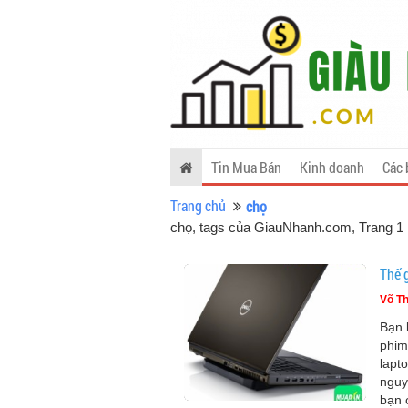
Tin Mua Bán
Kinh doanh
Các 
Trang chủ
chọ
chọ, tags của GiauNhanh.com
, Trang 1
Thế g
Võ Th
Bạn 
phim
lapt
nguy
bạn 