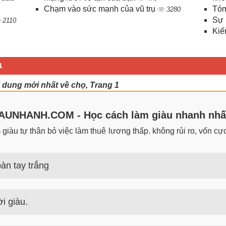
Chạm vào sức mạnh của vũ trụ
Tóm
3280
Sự 
2110
Kiế
1
 dung mới nhất về chọ, Trang 1
UNHANH.COM - Học cách làm giàu nhanh nhấ
iàu tự thân bỏ việc làm thuê lương thấp. không rủi ro, vốn cực 
àn tay trắng
 trắng đơn giản nhưng hiệu quả bất ngờ. Bạn có thể thành công 
i giàu.
guyên tắc, định luật làm giàu từ người giàu. Bạn sẽ có được góc