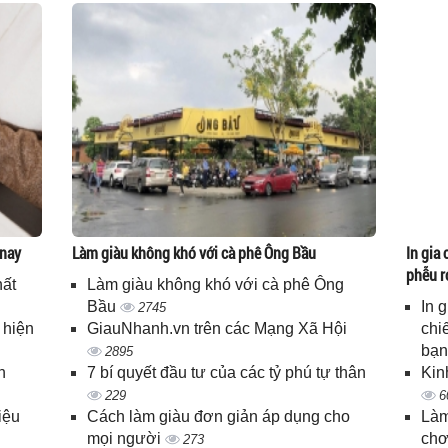
 nay
Làm giàu không khó với cà phê Ông Bầu
In gia 
phễu r
hất
Làm giàu không khó với cà phê Ông
Bầu
In 
2745
 hiện
GiauNhanh.vn trên các Mạng Xã Hội
chi
bạ
2895
n
7 bí quyết đầu tư của các tỷ phú tự thân
Kin
229
6
iệu
Cách làm giàu đơn giản áp dụng cho
Làm
mọi người
chơ
273