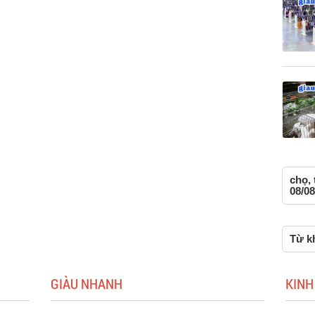
chọ,
08/08
Từ kh
GIÀU NHANH
KINH