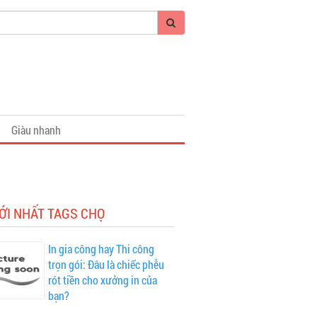
Giàu nhanh
ỚI NHẤT TAGS CHỌ
In gia công hay Thi công
trọn gói: Đâu là chiếc phễu
rót tiền cho xưởng in của
bạn?