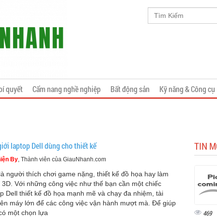
bí quyết
Cẩm nang nghề nghiệp
Bất động sản
Kỹ năng & Công cụ
TIN M
iới laptop Dell dùng cho thiết kế
iện By
, Thành viên của GiauNhanh.com
là người thích chơi game nặng, thiết kế đồ họa hay làm
 3D. Với những công việc như thế bạn cần một chiếc
op Dell thiết kế đồ họa mạnh mẽ và chạy đa nhiệm, tài
ên máy lớn để các công việc vận hành mượt mà. Để giúp
có một chọn lựa
469