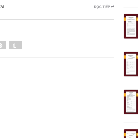
74
ĐỌC TIẾP
e
Pin
Tumblr
0