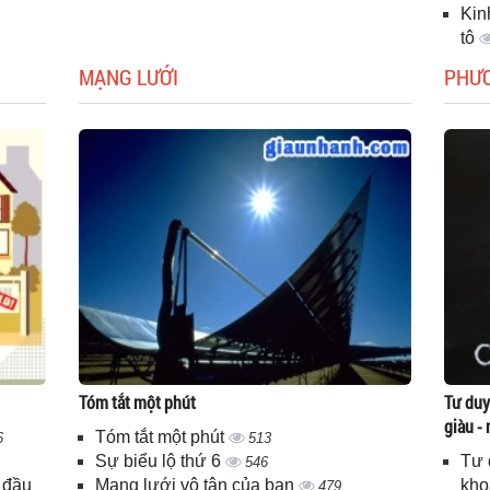
Kin
tô
MẠNG LƯỚI
PHƯ
Tóm tắt một phút
Tư duy
giàu -
Tóm tắt một phút
6
513
Sự biểu lộ thứ 6
Tư 
546
 đầu
Mạng lưới vô tận của bạn
kho
479