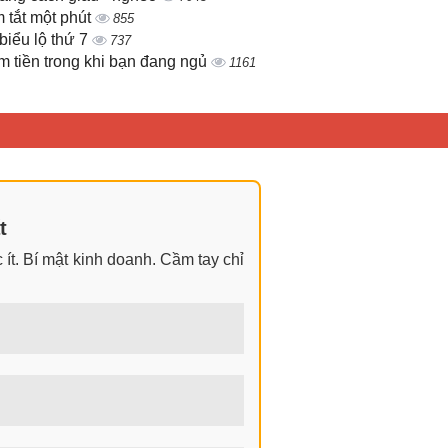
 tắt một phút
855
biểu lộ thứ 7
737
m tiền trong khi bạn đang ngủ
1161
t
ít. Bí mật kinh doanh. Cầm tay chỉ
ngay cả khi không có gì trong tay.
 nhìn đa chiều khi đi sâu vào phân