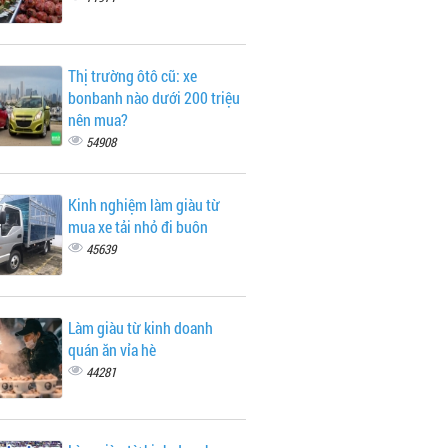
Thị trường ôtô cũ: xe
bonbanh nào dưới 200 triệu
nên mua?
54908
Kinh nghiệm làm giàu từ
mua xe tải nhỏ đi buôn
45639
Làm giàu từ kinh doanh
quán ăn vỉa hè
44281