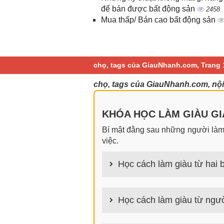
để bán được bất động sản
2458
Mua thấp/ Bán cao bất động sản
chọ, tags của GiauNhanh.com, Trang 
chọ, tags của GiauNhanh.com, nội
KHÓA HỌC LÀM GIÀU GIA
Bí mật đằng sau những người làm g
việc.
Học cách làm giàu từ hai b
100+ cách làm giàu từ hai bàn tay
Học cách làm giàu từ ngườ
100+ Bài học, bí quyết, tư duy, n