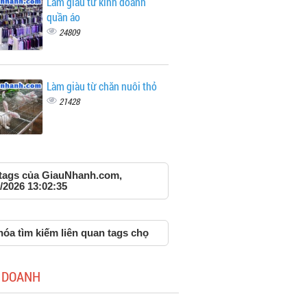
Làm giàu từ kinh doanh
quần áo
24809
Làm giàu từ chăn nuôi thỏ
21428
 tags của GiauNhanh.com,
/2026 13:02:35
óa tìm kiếm liên quan tags chọ
 DOANH