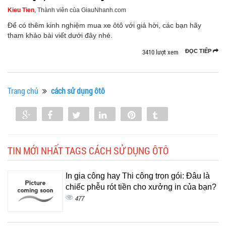
Kieu Tien
, Thành viên của GiauNhanh.com
Để có thêm kinh nghiệm mua xe ôtô với giá hời, các bạn hãy
tham khảo bài viết dưới đây nhé.
3410 lượt xem
ĐỌC TIẾP
Trang chủ
cách sử dụng ôtô
Share
Share
Tweet
Share
Pin
Tumblr
0
TIN MỚI NHẤT TAGS CÁCH SỬ DỤNG ÔTÔ
In gia công hay Thi công trọn gói: Đâu là
chiếc phễu rót tiền cho xưởng in của bạn?
477