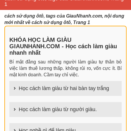
1
cách sử dụng ôtô, tags của GiauNhanh.com, nội dung
mới nhất về cách sử dụng ôtô, Trang 1
KHÓA HỌC LÀM GIÀU
GIAUNHANH.COM - Học cách làm giàu
nhanh nhất
Bí mật đằng sau những người làm giàu tự thân bỏ
việc làm thuê lương thấp. không rủi ro, vốn cực ít. Bí
mật kinh doanh. Cầm tay chỉ việc.
Học cách làm giàu từ hai bàn tay trắng
100+ cách làm giàu từ hai bàn tay trắng đơn giản
nhưng hiệu quả bất ngờ. Bạn có thể thành công ngay
Học cách làm giàu từ người giàu.
cả khi không có gì trong tay.
100+ Bài học, bí quyết, tư duy, nguyên tắc, định luật
làm giàu từ người giàu. Bạn sẽ có được góc nhìn đa
Học nghề gì để làm giàu.