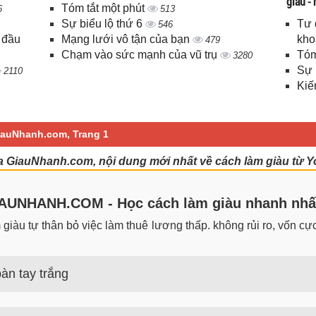
giàu -
Tóm tắt một phút
6
513
Sự biểu lộ thứ 6
Tư 
546
 đầu
Mạng lưới vô tận của bạn
kho
479
Chạm vào sức mạnh của vũ trụ
Tóm
3280
Sự 
2110
Kiế
GiauNhanh.com, Trang 1
ủa GiauNhanh.com, nội dung mới nhất về cách làm giàu từ Y
UNHANH.COM - Học cách làm giàu nhanh nhấ
iàu tự thân bỏ việc làm thuê lương thấp. không rủi ro, vốn cực 
àn tay trắng
 trắng đơn giản nhưng hiệu quả bất ngờ. Bạn có thể thành công 