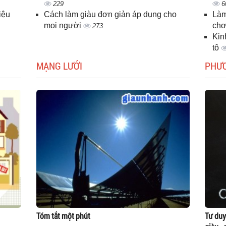
229
6
iệu
Cách làm giàu đơn giản áp dụng cho
Làm
mọi người
chơ
273
Kin
tô
MẠNG LƯỚI
PHƯ
Tóm tắt một phút
Tư duy