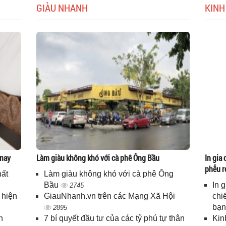
GIÀU NHANH
KINH
 nay
Làm giàu không khó với cà phê Ông Bầu
In gia 
phễu r
hất
Làm giàu không khó với cà phê Ông
Bầu
In 
2745
 hiện
GiauNhanh.vn trên các Mạng Xã Hội
chi
bạ
2895
n
7 bí quyết đầu tư của các tỷ phú tự thân
Kin