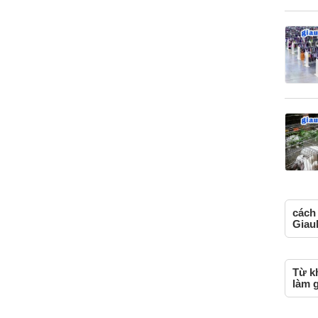
cách 
Giau
Từ kh
làm 