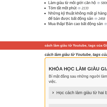
Làm giàu từ môi giới căn hộ
580
Tóm tắt một phút
2133
Những kỹ thuật không mất gì hàng
để bán được bất động sản
2458
Mua thấp/ Bán cao bất động sản
cách làm giàu từ Youtube, tags của 
cách làm giàu từ Youtube, tags c
KHÓA HỌC LÀM GIÀU GIA
Bí mật đằng sau những người làm g
việc.
Học cách làm giàu từ hai b
100+ cách làm giàu từ hai bàn tay