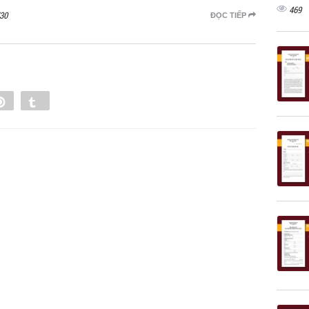
469
30
ĐỌC TIẾP
e
Pin
Tumblr
0