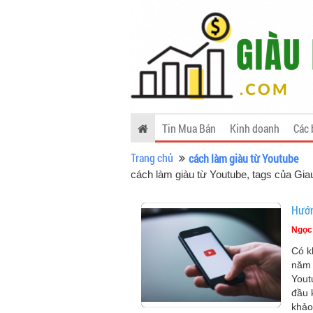
Tin Mua Bán
Kinh doanh
Các 
Trang chủ
cách làm giàu từ Youtube
cách làm giàu từ Youtube, tags của G
Hướn
Ngọc
Có k
năm 
Yout
đầu 
khảo