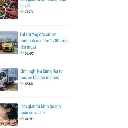
ăn vặt
71971
Thị trường ôtô cũ: xe
bonbanh nào dưới 200 triệu
nên mua?
54908
Kinh nghiệm làm giàu từ
mua xe tải nhỏ đi buôn
45641
Làm giàu từ kinh doanh
quán ăn vỉa hè
44283