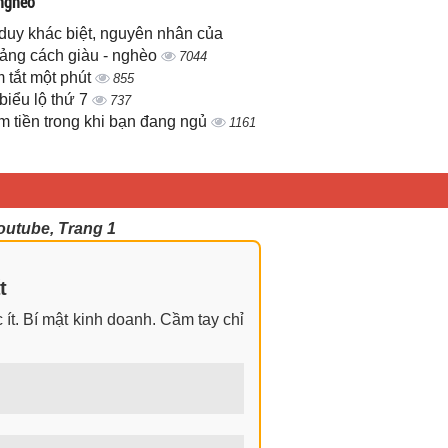
 nghèo
duy khác biệt, nguyên nhân của
ảng cách giàu - nghèo
7044
 tắt một phút
855
biểu lộ thứ 7
737
m tiền trong khi bạn đang ngủ
1161
outube, Trang 1
t
ít. Bí mật kinh doanh. Cầm tay chỉ
ngay cả khi không có gì trong tay.