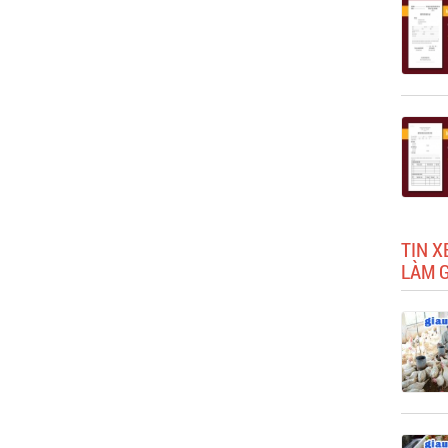
TIN X
LÀM 