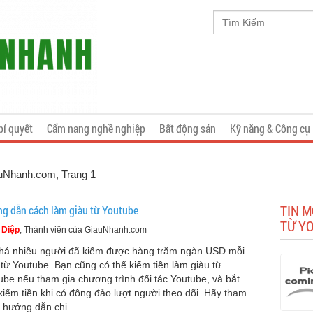
bí quyết
Cẩm nang nghề nghiệp
Bất động sản
Kỹ năng & Công cụ
iauNhanh.com
, Trang 1
TIN M
g dẫn cách làm giàu từ Youtube
TỪ Y
 Diệp
, Thành viên của GiauNhanh.com
há nhiều người đã kiếm được hàng trăm ngàn USD mỗi
từ Youtube. Bạn cũng có thể kiếm tiền làm giàu từ
ube nếu tham gia chương trình đối tác Youtube, và bắt
kiếm tiền khi có đông đảo lượt người theo dõi. Hãy tham
 hướng dẫn chi