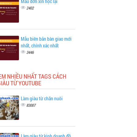
Mẫu đơn xin học lại
2402
Mẫu biên bản bàn giao mới
nhất, chính xác nhất
3446
EM NHIỀU NHẤT TAGS CÁCH
GIÀU TỪ YOUTUBE
Làm giàu từ chăn nuôi
83007
Làm giàu từ kinh doanh đồ