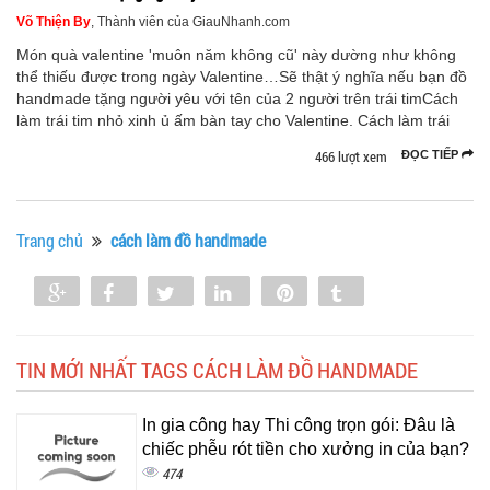
Võ Thiện By
, Thành viên của GiauNhanh.com
Món quà valentine 'muôn năm không cũ' này dường như không
thể thiếu được trong ngày Valentine…Sẽ thật ý nghĩa nếu bạn đồ
handmade tặng người yêu với tên của 2 người trên trái timCách
làm trái tim nhỏ xinh ủ ấm bàn tay cho Valentine. Cách làm trái
466 lượt xem
ĐỌC TIẾP
Trang chủ
cách làm đồ handmade
Share
Share
Tweet
Share
Pin
Tumblr
0
TIN MỚI NHẤT TAGS CÁCH LÀM ĐỒ HANDMADE
In gia công hay Thi công trọn gói: Đâu là
chiếc phễu rót tiền cho xưởng in của bạn?
474