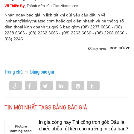
Võ Thiện By
, Thành viên của GiauNhanh.com
Nhận ngay báo giá in lich tết khi gửi yêu cầu đặt in về
innhanh@inkythuatso.com hoặc gọi điện nhanh về hệ thống số
điện thoại kinh doanh tứ quý 6 bao gồm (08) 2237 6666 - (08)
2238 6666 - (08) 2262 6666 - (08) 2263 6666 - (08) 2268 6666 -
(08) 2246
155 lượt xem
ĐỌC TIẾP
Trang chủ
bảng báo giá
Share
Share
Tweet
Share
Pin
Tumblr
0
TIN MỚI NHẤT TAGS BẢNG BÁO GIÁ
In gia công hay Thi công trọn gói: Đâu là
chiếc phễu rót tiền cho xưởng in của bạn?