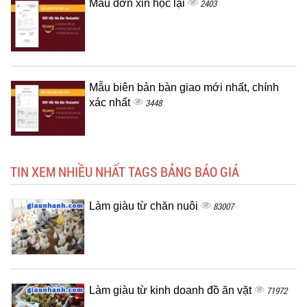
Mẫu đơn xin học lại
2403
Mẫu biên bản bàn giao mới nhất, chính
xác nhất
3448
TIN XEM NHIỀU NHẤT TAGS BẢNG BÁO GIÁ
Làm giàu từ chăn nuôi
83007
Làm giàu từ kinh doanh đồ ăn vặt
71972