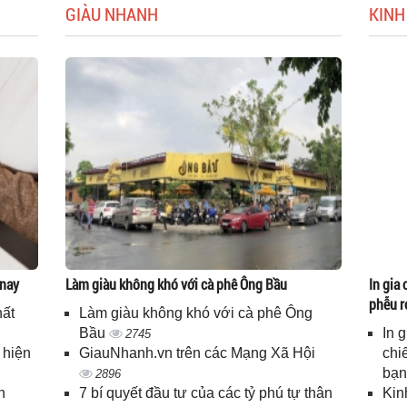
GIÀU NHANH
KINH
 nay
Làm giàu không khó với cà phê Ông Bầu
In gia 
phễu r
hất
Làm giàu không khó với cà phê Ông
Bầu
In 
2745
 hiện
GiauNhanh.vn trên các Mạng Xã Hội
chi
bạ
2896
n
7 bí quyết đầu tư của các tỷ phú tự thân
Kin