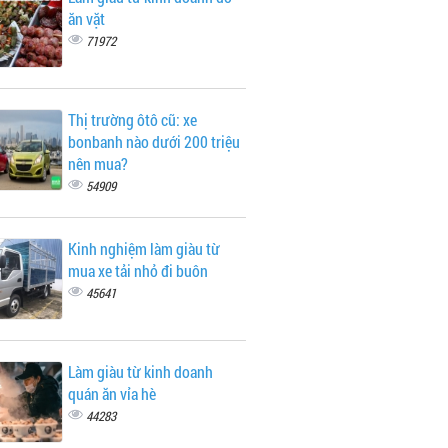
ăn vặt
71972
Thị trường ôtô cũ: xe
bonbanh nào dưới 200 triệu
nên mua?
54909
Kinh nghiệm làm giàu từ
mua xe tải nhỏ đi buôn
45641
Làm giàu từ kinh doanh
quán ăn vỉa hè
44283