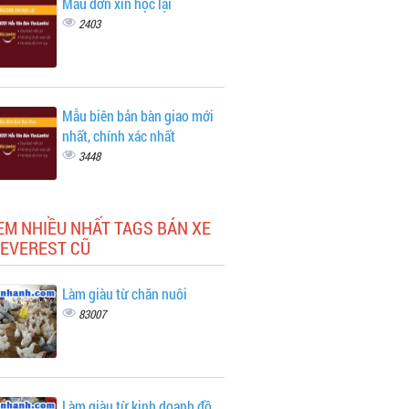
Mẫu đơn xin học lại
2403
Mẫu biên bản bàn giao mới
nhất, chính xác nhất
3448
EM NHIỀU NHẤT TAGS BÁN XE
 EVEREST CŨ
Làm giàu từ chăn nuôi
83007
Làm giàu từ kinh doanh đồ