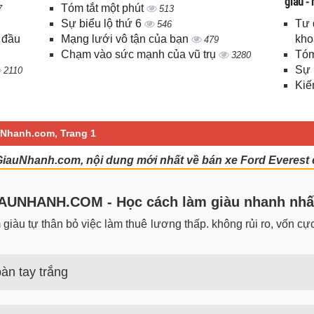
giàu -
Tóm tắt một phút
7
513
Sự biểu lộ thứ 6
Tư 
546
 đầu
Mạng lưới vô tận của bạn
kho
479
Chạm vào sức mạnh của vũ trụ
Tóm
3280
Sự 
2110
Kiế
uNhanh.com, Trang 1
 GiauNhanh.com, nội dung mới nhất về bán xe Ford Everest 
UNHANH.COM - Học cách làm giàu nhanh nhấ
iàu tự thân bỏ việc làm thuê lương thấp. không rủi ro, vốn cực 
àn tay trắng
 trắng đơn giản nhưng hiệu quả bất ngờ. Bạn có thể thành công 