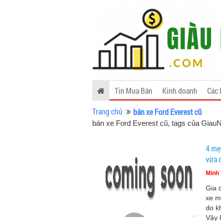
Tin Mua Bán
Kinh doanh
Các 
Trang chủ
bán xe Ford Everest cũ
bán xe Ford Everest cũ, tags của Gia
4 mẹ
vừa 
Minh 
Gia 
xe m
do k
Vậy 