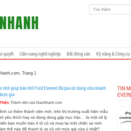
bí quyết
Cẩm nang nghề nghiệp
Bất động sản
Kỹ năng & Công cụ
uNhanh.com
, Trang 1
TIN M
o nhỏ giúp bán ôtô Ford Everest đã qua sử dụng vừa nhanh
EVER
được giá
Thiện
, Thành viên của GiauNhanh.com
đình có thêm thành viên mới, trên thị trường xuất hiện mẫu
ới yêu thích hay xe đang dùng gặp trục trặc… là một số lý
hiến bạn muốn bán ô tô cũ và mua lại một chiếc xe mới.
làm thế nào để thanh lý xe cũ với mức giá vừa ý nhất?