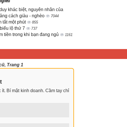
 nghèo
duy khác biệt, nguyên nhân của
ảng cách giàu - nghèo
7044
 tắt một phút
855
biểu lộ thứ 7
737
m tiền trong khi bạn đang ngủ
1161
cũ, Trang 1
t
ít. Bí mật kinh doanh. Cầm tay chỉ
ngay cả khi không có gì trong tay.