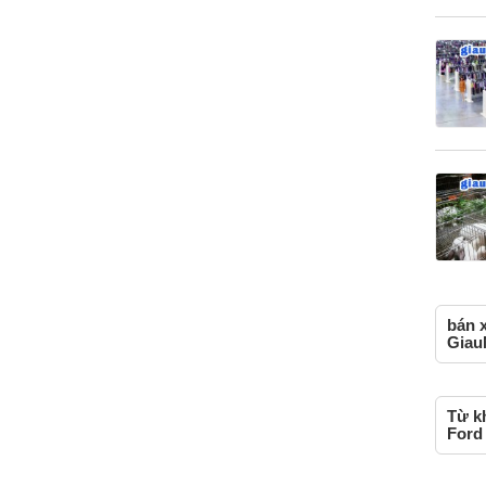
bán x
Giau
Từ kh
Ford