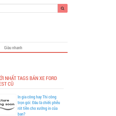
Giàu nhanh
ỚI NHẤT TAGS BÁN XE FORD
EST CŨ
In gia công hay Thi công
trọn gói: Đâu là chiếc phễu
rót tiền cho xưởng in của
bạn?