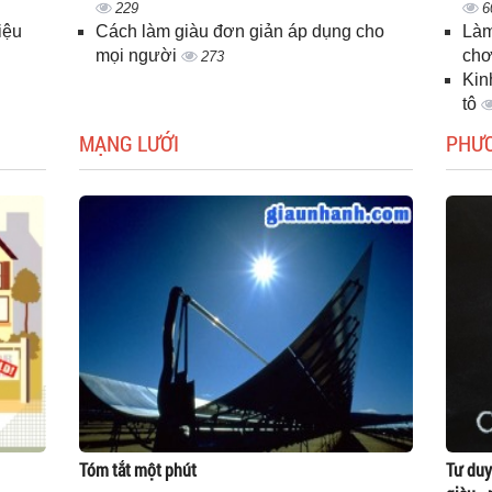
229
6
iệu
Cách làm giàu đơn giản áp dụng cho
Làm
mọi người
chơ
273
Kin
tô
MẠNG LƯỚI
PHƯ
Tóm tắt một phút
Tư duy