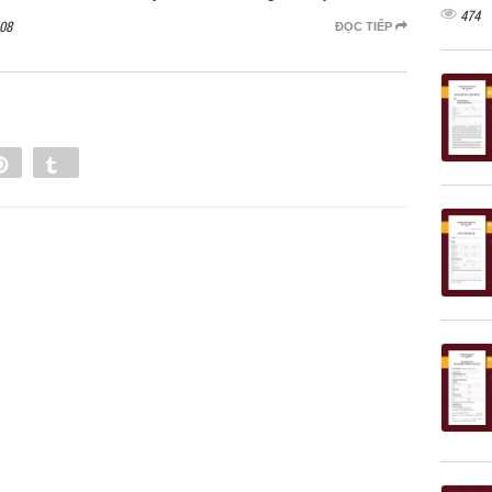
474
08
ĐỌC TIẾP
e
Pin
Tumblr
0