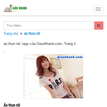
Togg
navig
Trang chủ
áo thun nữ
áo thun nữ, tags của GiauNhanh.com
, Trang 1
.
Áo thun nữ