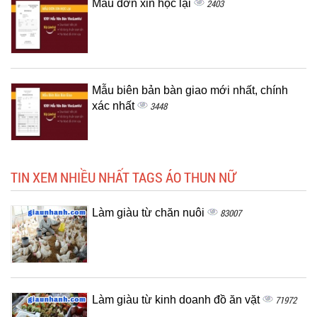
Mẫu đơn xin học lại
2403
Mẫu biên bản bàn giao mới nhất, chính
xác nhất
3448
TIN XEM NHIỀU NHẤT TAGS ÁO THUN NỮ
Làm giàu từ chăn nuôi
83007
Làm giàu từ kinh doanh đồ ăn vặt
71972