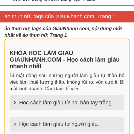
áo thun nữ, tags của GiauNhanh.com, Trang 1
áo thun nữ, tags của GiauNhanh.com, nội dung mới
nhất về áo thun nữ, Trang 1
KHÓA HỌC LÀM GIÀU
GIAUNHANH.COM - Học cách làm giàu
nhanh nhất
Bí mật đằng sau những người làm giàu tự thân bỏ
việc làm thuê lương thấp. không rủi ro, vốn cực ít. Bí
mật kinh doanh. Cầm tay chỉ việc.
Học cách làm giàu từ hai bàn tay trắng
100+ cách làm giàu từ hai bàn tay trắng đơn giản
nhưng hiệu quả bất ngờ. Bạn có thể thành công ngay
Học cách làm giàu từ người giàu.
cả khi không có gì trong tay.