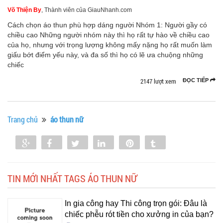
Võ Thiện By
, Thành viên của GiauNhanh.com
Cách chọn áo thun phù hợp dáng người Nhóm 1: Người gầy có
chiều cao Những người nhóm này thì họ rất tự hào về chiều cao
của họ, nhưng với trọng lượng không mấy nặng họ rất muốn làm
giấu bớt điểm yếu này, và đa số thì họ có lẽ ưa chuộng những
chiếc
2147 lượt xem
ĐỌC TIẾP
Trang chủ
áo thun nữ
Share
Share
Tweet
Share
Pin
Tumblr
0
TIN MỚI NHẤT TAGS ÁO THUN NỮ
In gia công hay Thi công trọn gói: Đâu là
chiếc phễu rót tiền cho xưởng in của bạn?