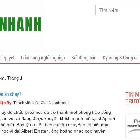
bí quyết
Cẩm nang nghề nghiệp
Bất động sản
Kỹ năng & Công cụ
com
, Trang 1
TIN M
ên ăn chay?
TRƯỜ
iện By
, Thành viên của GiauNhanh.com
hay đủ chất, khoa học đã trở thành một phong trào sống
, an vui và đang được khuyến khích mạnh mẽ tại khắp nơi
 thế giới. Bốn lý do nên tích cực ăn chayBạn có biết nhà
 học vĩ đại Albert Einsten, ông hoàng nhạc pop huyền