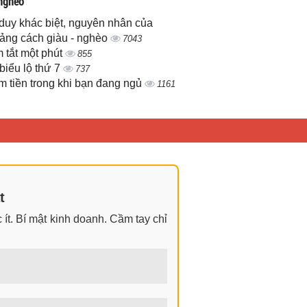
 nghèo
duy khác biệt, nguyên nhân của
ảng cách giàu - nghèo
7043
 tắt một phút
855
biểu lộ thứ 7
737
m tiền trong khi bạn đang ngủ
1161
t
ít. Bí mật kinh doanh. Cầm tay chỉ
ngay cả khi không có gì trong tay.