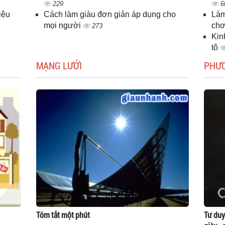
229
6
iệu
Cách làm giàu đơn giản áp dụng cho
Làm
mọi người
chơ
273
Kin
tô
MẠNG LƯỚI
PHƯ
Tóm tắt một phút
Tư duy