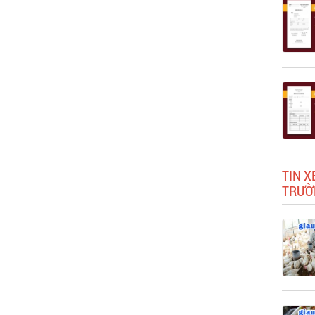
TIN X
TRƯỜ