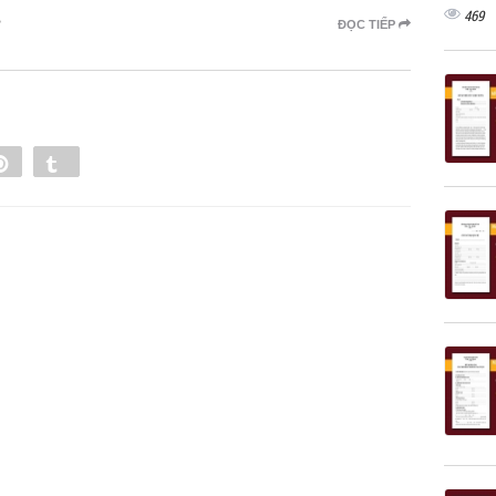
469
ĐỌC TIẾP
e
Pin
Tumblr
0