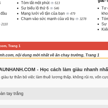
giàu -
Tóm tắt một phút
6
513
Sự biểu lộ thứ 6
Tư 
546
 đầu
Mạng lưới vô tận của bạn
kho
479
Chạm vào sức mạnh của vũ trụ
Tóm
3278
Sự 
2110
Kiế
com, Trang 1
nh.com, nội dung mới nhất về ăn chay trường, Trang 1
UNHANH.COM - Học cách làm giàu nhanh nhấ
iàu tự thân bỏ việc làm thuê lương thấp. không rủi ro, vốn cực 
àn tay trắng
 trắng đơn giản nhưng hiệu quả bất ngờ. Bạn có thể thành công 