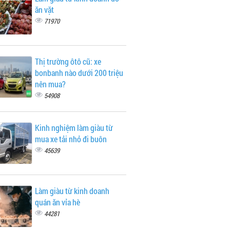
ăn vặt
71970
Thị trường ôtô cũ: xe
bonbanh nào dưới 200 triệu
nên mua?
54908
Kinh nghiệm làm giàu từ
mua xe tải nhỏ đi buôn
45639
Làm giàu từ kinh doanh
quán ăn vỉa hè
44281