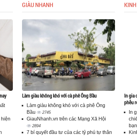
GIÀU NHANH
KINH
 nay
Làm giàu không khó với cà phê Ông Bầu
In gia 
phễu r
hất
Làm giàu không khó với cà phê Ông
Bầu
In 
2745
 hiện
GiauNhanh.vn trên các Mạng Xã Hội
chi
bạ
2894
n
7 bí quyết đầu tư của các tỷ phú tự thân
Kin