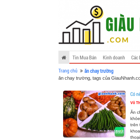
Tin Mua Bán
Kinh doanh
Các 
Trang chủ
ăn chay trường
ăn chay trường, tags của GiauNhanh.
Có n
Võ Th
Ăn c
khỏe
trên
khoa
thoại