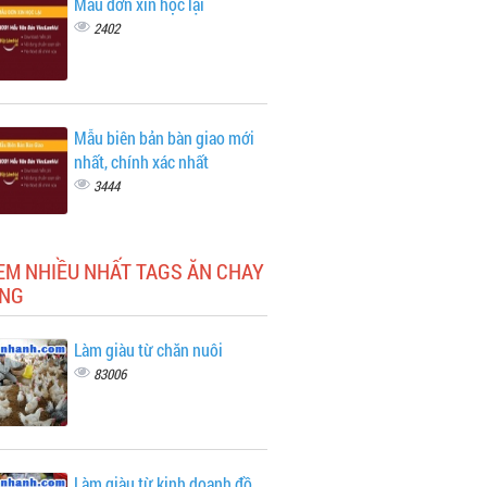
Mẫu đơn xin học lại
2402
Mẫu biên bản bàn giao mới
nhất, chính xác nhất
3444
EM NHIỀU NHẤT TAGS ĂN CHAY
NG
Làm giàu từ chăn nuôi
83006
Làm giàu từ kinh doanh đồ