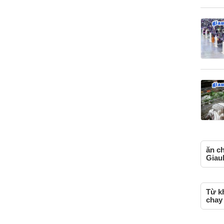
ăn c
Giau
Từ kh
chay