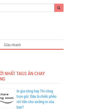
Giàu nhanh
ỚI NHẤT TAGS ĂN CHAY
NG
In gia công hay Thi công
trọn gói: Đâu là chiếc phễu
rót tiền cho xưởng in của
bạn?