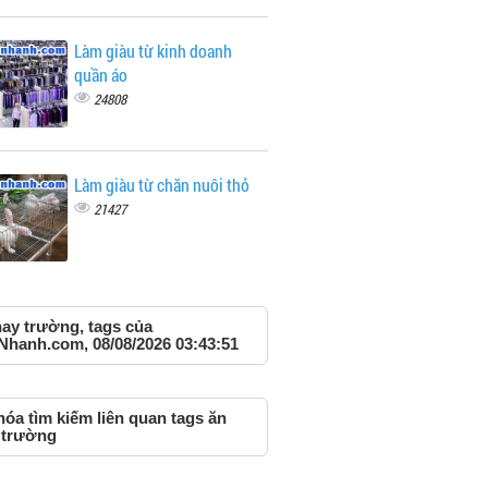
Làm giàu từ kinh doanh
quần áo
24808
Làm giàu từ chăn nuôi thỏ
21427
hay trường, tags của
Nhanh.com, 08/08/2026 03:43:51
óa tìm kiếm liên quan tags ăn
 trường