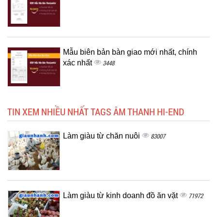
Mẫu biên bản bàn giao mới nhất, chính
xác nhất
3448
TIN XEM NHIỀU NHẤT TAGS ÂM THANH HI-END
Làm giàu từ chăn nuôi
83007
Làm giàu từ kinh doanh đồ ăn vặt
71972