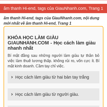
âm thanh Hi-end, tags của GiauNhanh.com, Trang 1
âm thanh Hi-end, tags của GiauNhanh.com, nội dung
mới nhất về âm thanh Hi-end, Trang 1
KHÓA HỌC LÀM GIÀU
GIAUNHANH.COM - Học cách làm giàu
nhanh nhất
Bí mật đằng sau những người làm giàu tự thân bỏ
việc làm thuê lương thấp. không rủi ro, vốn cực ít. Bí
mật kinh doanh. Cầm tay chỉ việc.
Học cách làm giàu từ hai bàn tay trắng
100+ cách làm giàu từ hai bàn tay trắng đơn giản
nhưng hiệu quả bất ngờ. Bạn có thể thành công ngay
Học cách làm giàu từ người giàu.
cả khi không có gì trong tay.
100+ Bài học, bí quyết, tư duy, nguyên tắc, định luật