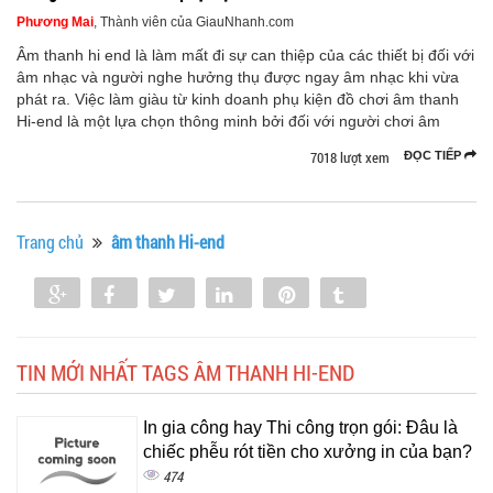
Phương Mai
, Thành viên của GiauNhanh.com
Âm thanh hi end là làm mất đi sự can thiệp của các thiết bị đối với
âm nhạc và người nghe hưởng thụ được ngay âm nhạc khi vừa
phát ra. Việc làm giàu từ kinh doanh phụ kiện đồ chơi âm thanh
Hi-end là một lựa chọn thông minh bởi đối với người chơi âm
7018 lượt xem
ĐỌC TIẾP
Trang chủ
âm thanh Hi-end
Share
Share
Tweet
Share
Pin
Tumblr
0
TIN MỚI NHẤT TAGS ÂM THANH HI-END
In gia công hay Thi công trọn gói: Đâu là
chiếc phễu rót tiền cho xưởng in của bạn?
474