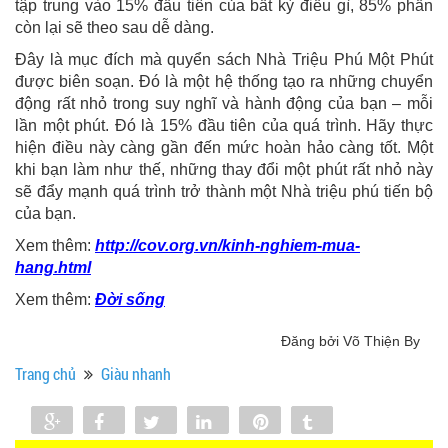
tập trung vào 15% đầu tiên của bất kỳ điều gì, 85% phần
còn lại sẽ theo sau dễ dàng.
Đây là mục đích mà quyển sách Nhà Triệu Phú Một Phút
được biên soạn. Đó là một hệ thống tạo ra những chuyển
động rất nhỏ trong suy nghĩ và hành động của bạn – mỗi
lần một phút. Đó là 15% đầu tiên của quá trình. Hãy thực
hiện điều này càng gần đến mức hoàn hảo càng tốt. Một
khi bạn làm như thế, những thay đổi một phút rất nhỏ này
sẽ đẩy mạnh quá trình trở thành một Nhà triệu phú tiến bộ
của bạn.
Xem thêm:
http://cov.org.vn/kinh-nghiem-mua-
hang.html
Xem thêm:
Đời sống
Đăng bởi Võ Thiện By
Trang chủ
Giàu nhanh
Share
Share
Tweet
Share
Pin
Tumblr