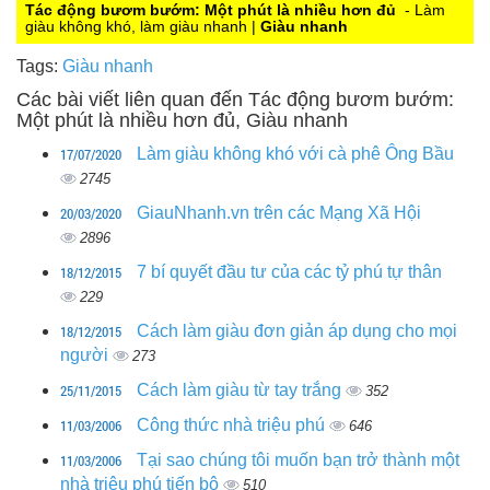
0
Tác động bươm bướm: Một phút là nhiều hơn đủ
- Làm
giàu không khó, làm giàu nhanh |
Giàu nhanh
Tags:
Giàu nhanh
Các bài viết liên quan đến Tác động bươm bướm:
Một phút là nhiều hơn đủ, Giàu nhanh
17/07/2020
Làm giàu không khó với cà phê Ông Bầu
2745
20/03/2020
GiauNhanh.vn trên các Mạng Xã Hội
2896
18/12/2015
7 bí quyết đầu tư của các tỷ phú tự thân
229
18/12/2015
Cách làm giàu đơn giản áp dụng cho mọi
người
273
25/11/2015
Cách làm giàu từ tay trắng
352
11/03/2006
Công thức nhà triệu phú
646
11/03/2006
Tại sao chúng tôi muốn bạn trở thành một
nhà triệu phú tiến bộ
510