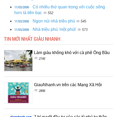
11/03/2006
Có nhiều thứ quan trọng với cuộc sống
hơn là tiền bạc
552
11/03/2006
Ngọn núi nhà triệu phú
545
11/03/2006
Nhà triệu phú 'một phút'
573
TIN MỚI NHẤT GIÀU NHANH
Làm giàu không khó với cà phê Ông Bầu
2745
GiauNhanh.vn trên các Mạng Xã Hội
2896
7 bí quyết đầu tư của các tỷ phú tự thân