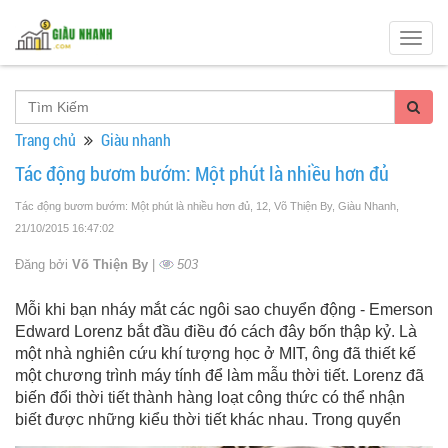
Togg
navig
Trang chủ
Giàu nhanh
Tác động bươm bướm: Một phút là nhiều hơn đủ
Tác động bươm bướm: Một phút là nhiều hơn đủ, 12, Võ Thiện By, Giàu Nhanh
,
21/10/2015 16:47:02
Đăng bởi
Võ Thiện By
|
503
Mỗi khi bạn nháy mắt các ngôi sao chuyển động - Emerson
Edward Lorenz bắt đầu điều đó cách đây bốn thập kỷ. Là
một nhà nghiên cứu khí tượng học ở MIT, ông đã thiết kế
một chương trình máy tính để làm mẫu thời tiết. Lorenz đã
biến đổi thời tiết thành hàng loạt công thức có thể nhận
biết được những kiểu thời tiết khác nhau. Trong quyển