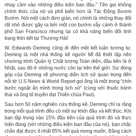
nhạy cảm vào những điều kiện ban đầu.” Tên gọi không
chính thức của nó và phổ biến hơn là Tác Động Bươm
Bướm. Nói một cách đơn giản, nó chính là những thay đổi
rất nhỏ được gây ra bởi một con bướm vẫy cánh ở thành
phố San Francisco nhưng lại có khả năng biến đổi tình
trạng thời tiết tại Thượng Hải!
W. Edwards Deming cũng đi đến một kết luận tương tự.
Deming là một nhà thống kê người Mĩ đã thiết lập nên
chương trình Quản lý Chất lượng Toàn diện, đầu tiên là ở
Nhật, sau đó ở những nước còn lại trên thế giới. Sự đóng
góp của Deming về phương diện lịch sử quan trọng đến
nỗi tờ U.S News & World Report gọi ông là một trong “chín
bước ngoặt ẩn mình trong lịch sử” (cùng với thuốc tránh
thai và ông tổ truyền đạt Thiên chúa Paul).
Sau hơn 50 năm nghiên cứu thống kê, Deming chỉ ra rằng
trong mỗi quá trình đều có một sự khởi đầu và kết thúc. Khi
bạn tập trung vào 15% đầu tiên của quá trình đó và thực
hiện đúng (với những điều kiện ban đầu của nó), bạn chắc
chắn đạt được ít nhất 85% kết quả mong muốn. Bằng cách