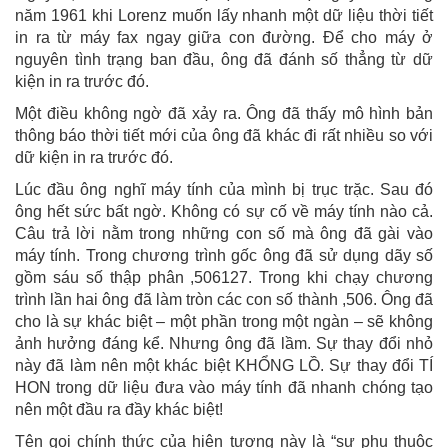
năm 1961 khi Lorenz muốn lấy nhanh một dữ liệu thời tiết
in ra từ máy fax ngay giữa con đường. Để cho máy ở
nguyên tình trạng ban đầu, ông đã đánh số thẳng từ dữ
kiện in ra trước đó.
Một điều không ngờ đã xảy ra. Ông đã thấy mô hình bản
thông báo thời tiết mới của ông đã khác đi rất nhiều so với
dữ kiện in ra trước đó.
Lúc đầu ông nghĩ máy tính của mình bị trục trặc. Sau đó
ông hết sức bất ngờ. Không có sự cố về máy tính nào cả.
Câu trả lời nằm trong những con số mà ông đã gài vào
máy tính. Trong chương trình gốc ông đã sử dụng dãy số
gồm sáu số thập phân ,506127. Trong khi chạy chương
trình lần hai ông đã làm tròn các con số thành ,506. Ông đã
cho là sự khác biệt – một phần trong một ngàn – sẽ không
ảnh hưởng đáng kể. Nhưng ông đã lầm. Sự thay đổi nhỏ
này đã làm nên một khác biệt KHỔNG LỒ. Sự thay đổi TÍ
HON trong dữ liệu đưa vào máy tính đã nhanh chóng tạo
nên một đầu ra đầy khác biệt!
Tên gọi chính thức của hiện tượng này là “sự phụ thuộc