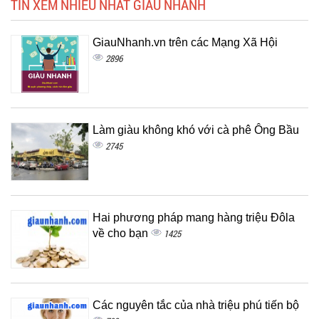
TIN XEM NHIỀU NHẤT GIÀU NHANH
GiauNhanh.vn trên các Mạng Xã Hội
2896
Làm giàu không khó với cà phê Ông Bầu
2745
Hai phương pháp mang hàng triệu Đôla
về cho bạn
1425
Các nguyên tắc của nhà triệu phú tiến bộ