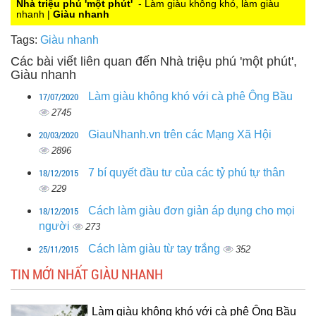
0
Nhà triệu phú 'một phút'
- Làm giàu không khó, làm giàu
nhanh |
Giàu nhanh
Tags:
Giàu nhanh
Các bài viết liên quan đến Nhà triệu phú 'một phút',
Giàu nhanh
17/07/2020
Làm giàu không khó với cà phê Ông Bầu
2745
20/03/2020
GiauNhanh.vn trên các Mạng Xã Hội
2896
18/12/2015
7 bí quyết đầu tư của các tỷ phú tự thân
229
18/12/2015
Cách làm giàu đơn giản áp dụng cho mọi
người
273
25/11/2015
Cách làm giàu từ tay trắng
352
TIN MỚI NHẤT GIÀU NHANH
Làm giàu không khó với cà phê Ông Bầu