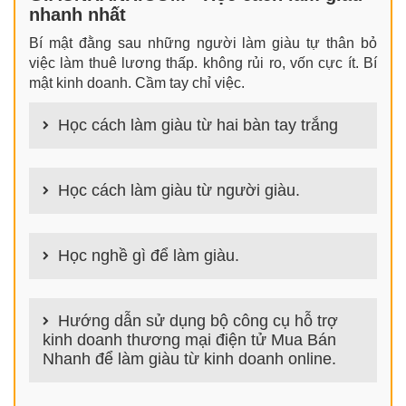
nhanh nhất
Bí mật đằng sau những người làm giàu tự thân bỏ
việc làm thuê lương thấp. không rủi ro, vốn cực ít. Bí
mật kinh doanh. Cầm tay chỉ việc.
Học cách làm giàu từ hai bàn tay trắng
100+ cách làm giàu từ hai bàn tay trắng đơn giản
nhưng hiệu quả bất ngờ. Bạn có thể thành công ngay
Học cách làm giàu từ người giàu.
cả khi không có gì trong tay.
100+ Bài học, bí quyết, tư duy, nguyên tắc, định luật
làm giàu từ người giàu. Bạn sẽ có được góc nhìn đa
Học nghề gì để làm giàu.
chiều khi đi sâu vào phân tích cách người giàu làm
giàu
Làm nghề gì bây giờ? Nghề dễ kiếm tiền nhiều tiền
nhất hiện nay là gì? Nên học nghề gì để kiếm tiền
Hướng dẫn sử dụng bộ công cụ hỗ trợ
hiện nay? Nghề kiếm tiền tại nhà nào đơn giản thu
kinh doanh thương mại điện tử Mua Bán
nhập cao? danh sách 100+ nghề GiauNhanh.com
Nhanh để làm giàu từ kinh doanh online.
giúp bạn trả lời chính xác các câu hỏi trên để tìm ra
ngành nghề phù hợp và bắt đầu con đường làm giàu
NỀN TẢNG THƯƠNG MẠI ĐIỆN TỬ HỖ TRỢ BÁN