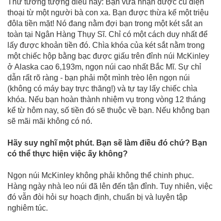
Thử tưởng tượng điều này: Bạn vừa nhận được cú điện
thoại từ một người bà con xa. Bạn được thừa kế một triệu
đôla tiền mặt! Nó đang nằm đợi bạn trong một két sắt an
toàn tại Ngân Hàng Thụy Sĩ. Chỉ có một cách duy nhất để
lấy được khoản tiền đó. Chìa khóa của két sắt nằm trong
một chiếc hộp bằng bạc được giấu trên đỉnh núi McKinley
ở Alaska cao 6,193m, ngọn núi cao nhất Bắc Mĩ. Sự chỉ
dẫn rất rõ ràng - bạn phải một mình trèo lên ngọn núi
(không có máy bay trực thăng!) và tự tay lấy chiếc chìa
khóa. Nếu bạn hoàn thành nhiệm vụ trong vòng 12 tháng
kể từ hôm nay, số tiền đó sẽ thuộc về bạn. Nếu không bạn
sẽ mãi mãi không có nó.
Hãy suy nghĩ một phút. Bạn sẽ làm điều đó chứ? Bạn
có thể thực hiện việc ấy không?
Ngọn núi McKinley không phải không thể chinh phục.
Hàng ngày nhà leo núi đã lên đến tận đỉnh. Tuy nhiên, việc
đó vẫn đòi hỏi sự hoạch định, chuẩn bị và luyện tập
nghiêm túc.