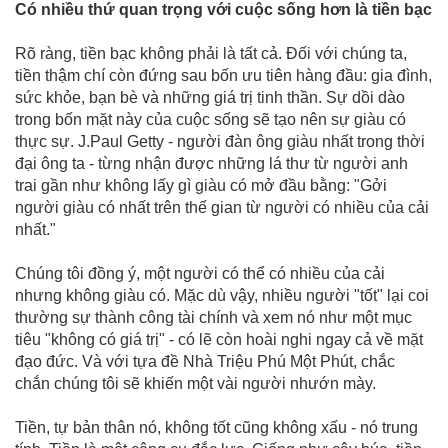
Có nhiều thứ quan trọng với cuộc sống hơn là tiền bạc
Rõ ràng, tiền bạc không phải là tất cả. Đối với chúng ta,
tiền thậm chí còn đứng sau bốn ưu tiên hàng đầu: gia đình,
sức khỏe, bạn bè và những giá trị tinh thần. Sự dồi dào
trong bốn mặt này của cuộc sống sẽ tạo nên sự giàu có
thực sự. J.Paul Getty - người đàn ông giàu nhất trong thời
đại ông ta - từng nhận được những lá thư từ người anh
trai gần như không lấy gì giàu có mở đầu bằng: "Gởi
người giàu có nhất trên thế gian từ người có nhiều của cải
nhất."
Chúng tôi đồng ý, một người có thể có nhiều của cải
nhưng không giàu có. Mặc dù vậy, nhiều người "tốt" lại coi
thường sự thành công tài chính và xem nó như một mục
tiêu "không có giá trị" - có lẽ còn hoài nghi ngay cả về mặt
đạo đức. Và với tựa đề Nhà Triệu Phú Một Phút, chắc
chắn chúng tôi sẽ khiến một vài người nhướn mày.
Tiền, tự bản thân nó, không tốt cũng không xấu - nó trung