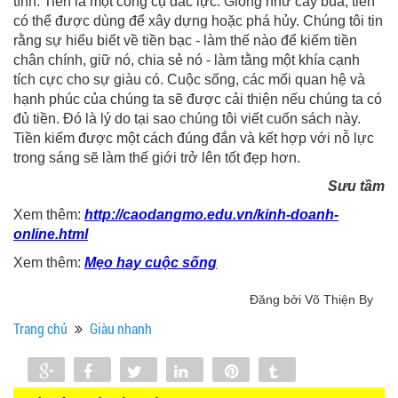
tính. Tiền là một công cụ đắc lực. Giống như cây búa, tiền
có thể được dùng để xây dựng hoặc phá hủy. Chúng tôi tin
rằng sự hiểu biết về tiền bạc - làm thế nào để kiếm tiền
chân chính, giữ nó, chia sẻ nó - làm tằng một khía cạnh
tích cực cho sự giàu có. Cuộc sống, các mối quan hệ và
hạnh phúc của chúng ta sẽ được cải thiện nếu chúng ta có
đủ tiền. Đó là lý do tại sao chúng tôi viết cuốn sách này.
Tiền kiếm được một cách đúng đắn và kết hợp với nỗ lực
trong sáng sẽ làm thế giới trở lên tốt đẹp hơn.
Sưu tầm
Xem thêm:
http://caodangmo.edu.vn/kinh-doanh-
online.html
Xem thêm:
Mẹo hay cuộc sống
Đăng bởi Võ Thiện By
Trang chủ
Giàu nhanh
Share
Share
Tweet
Share
Pin
Tumblr