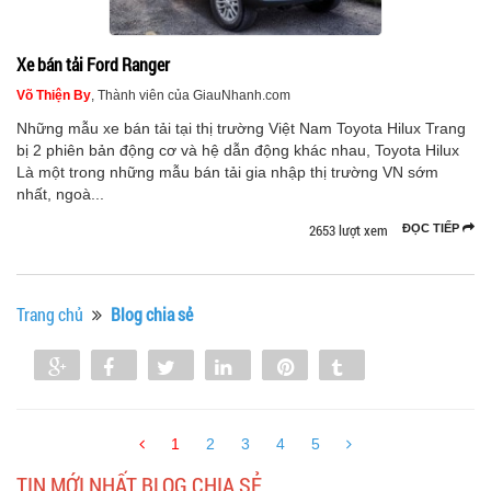
Xe bán tải Ford Ranger
Võ Thiện By
, Thành viên của GiauNhanh.com
Những mẫu xe bán tải tại thị trường Việt Nam Toyota Hilux Trang
bị 2 phiên bản động cơ và hệ dẫn động khác nhau, Toyota Hilux
Là một trong những mẫu bán tải gia nhập thị trường VN sớm
nhất, ngoà...
2653 lượt xem
ĐỌC TIẾP
Trang chủ
Blog chia sẻ
Share
Share
Tweet
Share
Pin
Tumblr
0
1
2
3
4
5
TIN MỚI NHẤT BLOG CHIA SẺ