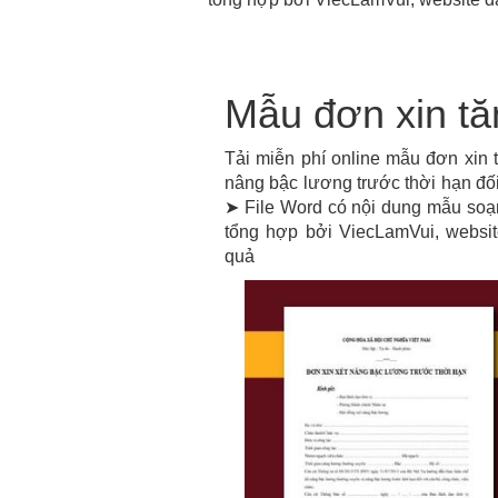
Mẫu đơn xin tă
Tải miễn phí online mẫu đơn xin 
nâng bậc lương trước thời hạn đối 
➤ File Word có nội dung mẫu so
tổng hợp bởi ViecLamVui, websit
quả