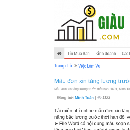
Tin Mua Bán
Kinh doanh
Các 
Trang chủ
Việc Làm Vui
Mẫu đơn xin tăng lương trướ
Mẫu đơn xin tăng lương trước thời hạn, 4601, Minh T
Đăng bởi
Minh Toàn
|
1123
Tải miễn phí online mẫu đơn xin tăn
nâng bậc lương trước thời hạn đối vớ
➤ File Word có nội dung mẫu soạn 
tổng hợp bởi ViecLamVui, website đă