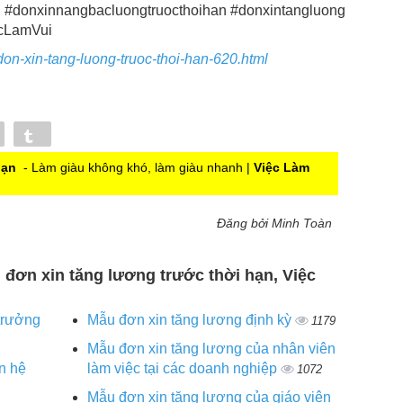
 #donxinnangbacluongtruocthoihan #donxintangluong
cLamVui
don-xin-tang-luong-truoc-thoi-han-620.html
Pin
Tumblr
hạn
- Làm giàu không khó, làm giàu nhanh |
Việc Làm
Đăng bởi Minh Toàn
u đơn xin tăng lương trước thời hạn, Việc
trưởng
Mẫu đơn xin tăng lương định kỳ
1179
Mẫu đơn xin tăng lương của nhân viên
n hệ
làm việc tại các doanh nghiệp
1072
Mẫu đơn xin tăng lương của giáo viên