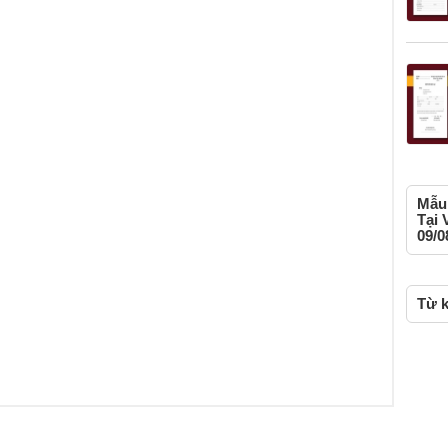
Mẫu 
Tại 
09/0
Từ k