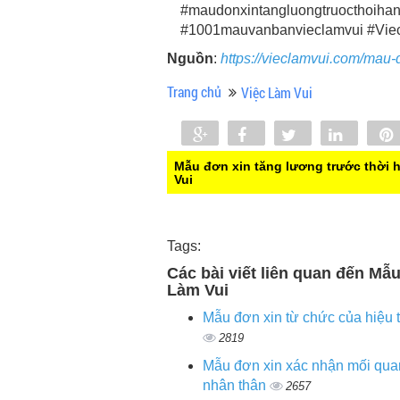
#maudonxintangluongtruocthoihan
#1001mauvanbanvieclamvui #Vie
Nguồn
:
https://vieclamvui.com/mau-
Trang chủ
Việc Làm Vui
Share
Share
Tweet
Share
0
Mẫu đơn xin tăng lương trước thời 
Vui
Tags:
Các bài viết liên quan đến Mẫ
Làm Vui
Mẫu đơn xin từ chức của hiệu 
2819
Mẫu đơn xin xác nhận mối qua
nhân thân
2657