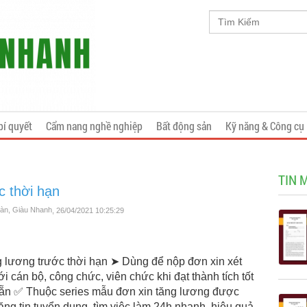
bí quyết
Cẩm nang nghề nghiệp
Bất động sản
Kỹ năng & Công cụ
TIN 
c thời hạn
oàn, Giàu Nhanh
, 26/04/2021 10:25:29
g lương trước thời hạn ➤ Dùng để nộp đơn xin xét
i cán bộ, công chức, viên chức khi đạt thành tích tốt
sẵn ✅ Thuộc series mẫu đơn xin tăng lương được
ng tin tuyển dụng, tìm việc làm 24h nhanh, hiệu quả