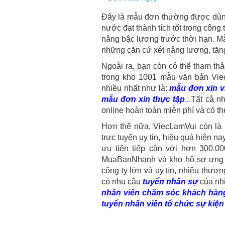
Đây là mẫu đơn thường được dùng 
nước đạt thành tích tốt trong côn
nâng bậc lương trước thời hạn. M
những căn cứ xét nâng lương, tăn
Ngoài ra, bạn còn có thể tham t
trong kho 1001 mẫu văn bản Vie
nhiều nhất như là:
mẫu đơn xin v
mẫu đơn xin thực tập
...Tất cả 
online hoàn toàn miễn phí và có t
Hơn thế nữa, ViecLamVui còn là m
trực tuyến uy tin, hiệu quả hiện n
ưu tiên tiếp cận với hơn 300.00
MuaBanNhanh và kho hồ sơ ưng viê
công ty lớn và uy tín, nhiều thư
có nhu cầu
tuyển nhân sự
của nh
nhân viên chăm sóc khách hàn
tuyển nhân viên tổ chức sự kiện