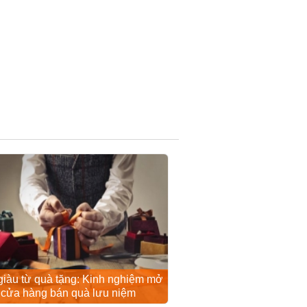
iàu từ quà tặng: Kinh nghiệm mở
cửa hàng bán quà lưu niệm