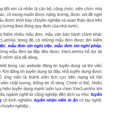
đối với cá nhân là cán bộ, công chức, viên chức nhà
g tác, có mong muốn được nâng lương, được xét đề nghị
ẫu được trình bày chuyên nghiệp và soạn thảo dựa trên
g lương theo đúng quy định của nhà nước.
hảo thêm nhiều mẫu đơn, mẫu văn bản hành chính khác
cLamVui, trong đó có những mẫu đơn được tìm kiếm
iệc
,
mẫu đơn xin nghỉ việc
,
mẫu đơn xin nghỉ phép
,
những mẫu đơn tại đây đều được ViecLamVui hỗ trợ tải
hể chỉnh sửa dễ dàng.
ột trong các website đăng tin tuyển dụng và tìm việc
ay. Khi đăng tin tuyển dụng tại đây, nhà tuyển dụng được
0 ứng viên là thành viên tích cực trên mạng xã hội
n chất lượng, thông tin rõ ràng. Chính vì thế, nhiều
ơng hiệu tuyển dụng mạnh luôn lựa chọn ViecLamVui khi
iều ngành nghề từ công nghiệp đến dịch vụ như:
tuyển
g
có kinh nghiệm,
tuyển nhân viên in ấn
có tay nghề,
chuyên nghiệp...