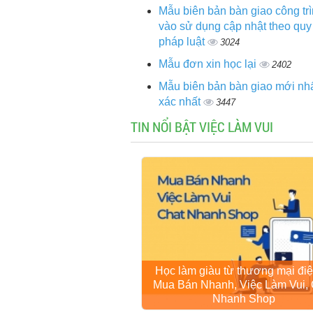
Mẫu biên bản bàn giao công tr
vào sử dụng cập nhật theo quy
pháp luật
3024
Mẫu đơn xin học lại
2402
Mẫu biên bản bàn giao mới nhấ
xác nhất
3447
TIN NỔI BẬT VIỆC LÀM VUI
Học làm giàu từ thương mại điệ
Mua Bán Nhanh, Việc Làm Vui, 
Nhanh Shop