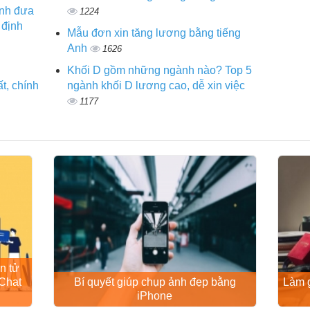
ình đưa
1224
 định
Mẫu đơn xin tăng lương bằng tiếng
Anh
1626
Khối D gồm những ngành nào? Top 5
t, chính
ngành khối D lương cao, dễ xin việc
1177
n tử
Chat
Bí quyết giúp chụp ảnh đẹp bằng
Làm g
iPhone