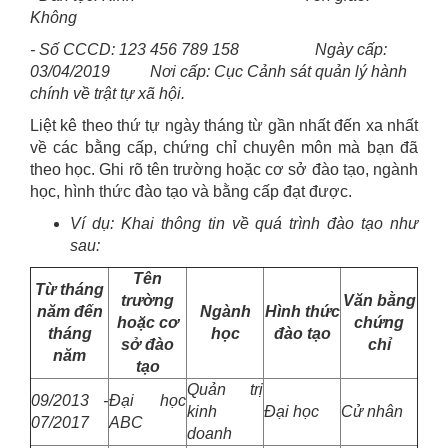
Không
- Số CCCD: 123 456 789 158 Ngày cấp:
03/04/2019 Nơi cấp: Cục Cảnh sát quản lý hành
chính về trật tự xã hội.
Liệt kê theo thứ tự ngày tháng từ gần nhất đến xa nhất
về các bằng cấp, chứng chỉ chuyên môn mà bạn đã
theo học. Ghi rõ tên trường hoặc cơ sở đào tạo, ngành
học, hình thức đào tạo và bằng cấp đạt được.
Ví dụ: Khai thông tin về quá trình đào tạo như
sau:
Tên
Từ tháng
trường
Văn bằng
năm đến
Ngành
Hình thức
hoặc cơ
chứng
tháng
học
đào tạo
sở đào
chỉ
năm
tạo
Quản trị
09/2013 -
Đại học
kinh
Đại học
Cử nhân
07/2017
ABC
doanh