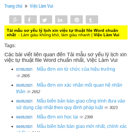
Trang chủ
Việc Làm Vui
Share
Share
Tweet
Share
Pin
Tumblr
0
Tải mẫu sơ yếu lý lịch xin việc tự thuật file Word chuẩn
nhất
- Làm giàu không khó, làm giàu nhanh |
Việc Làm Vui
Tags:
Các bài viết liên quan đến Tải mẫu sơ yếu lý lịch xin
việc tự thuật file Word chuẩn nhất, Việc Làm Vui
07/05/2021
Mẫu đơn xin từ chức của hiệu trưởng
2805
05/05/2021
Mẫu đơn xin xác nhận mối quan hệ nhân
thân
2652
05/05/2021
Mẫu biên bản bàn giao công trình đưa vào
sử dụng cập nhật theo quy định pháp luật
3023
04/05/2021
Mẫu đơn xin học lại
2399
04/05/2021
Mẫu biên bản bàn giao mới nhất, chính xác