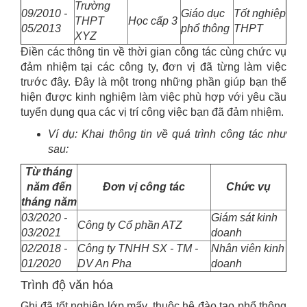
Trường
09/2010 -
Giáo dục
Tốt nghiệp
THPT
Học cấp 3
05/2013
phổ thông
THPT
XYZ
Điền các thông tin về thời gian công tác cùng chức vụ
đảm nhiệm tại các công ty, đơn vị đã từng làm việc
trước đây. Đây là một trong những phần giúp bạn thể
hiện được kinh nghiệm làm việc phù hợp với yêu cầu
tuyển dụng qua các vị trí công việc bạn đã đảm nhiệm.
Ví dụ: Khai thông tin về quá trình công tác như
sau:
Từ tháng
năm đến
Đơn vị công tác
Chức vụ
tháng năm
03/2020 -
Giám sát kinh
Công ty Cổ phần ATZ
03/2021
doanh
02/2018 -
Công ty TNHH SX - TM -
Nhân viên kinh
01/2020
DV An Pha
doanh
Trình độ văn hóa
Ghi đã tốt nghiệp lớp mấy, thuộc hệ đào tạo phổ thông