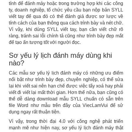
tính để đánh máy hoặc trong trường hợp khi các công
ty, doanh nghiệp, tổ chức yêu cầu bạn nộp bản SYLL
viết tay để qua đó có thể đánh giá được sơ lược về
tính cách của bạn thông qua cách trình bày và nét chữ.
Vì vậy, khi dùng SYLL viết tay, bạn cần viết chữ rõ
ràng, tránh sai lỗi chính tả cũng như trình bày đẹp mắt
để tạo ấn tượng tốt với người đọc.
Sơ yếu lý lịch đánh máy dùng khi
nào?
Các mẫu sơ yếu lý lịch đánh máy có những ưu điểm
nổi bật như trình bày đẹp, chuyên nghiệp, có thể sửa
lại khi viết sai nên hạn chế được việc tẩy xoá hay phải
viết đi viết lại mất thời gian. Hơn thế nữa, bạn cũng có
thể dễ dàng download mẫu SYLL chuẩn có sẵn trên
file Word như mẫu trên đây của ViecLamVui để sử
dụng ngay rất thuận tiện.
Vì vậy, trong thời đại 4.0 với công nghệ phát triển
mạnh mẽ như hiện nay, sơ yếu lý lịch đánh máy thật