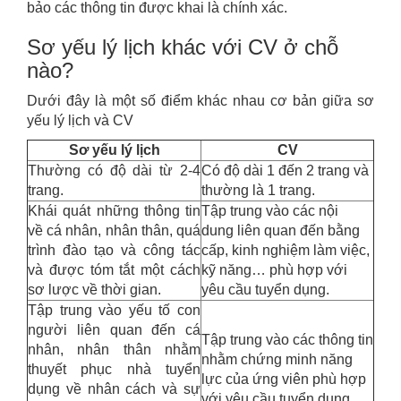
bảo các thông tin được khai là chính xác.
Sơ yếu lý lịch khác với CV ở chỗ
nào?
Dưới đây là một số điểm khác nhau cơ bản giữa sơ
yếu lý lịch và CV
Sơ yếu lý lịch
CV
Thường có độ dài từ 2-4
Có độ dài 1 đến 2 trang và
trang.
thường là 1 trang.
Khái quát những thông tin
Tập trung vào các nội
về cá nhân, nhân thân, quá
dung liên quan đến bằng
trình đào tạo và công tác
cấp, kinh nghiệm làm việc,
và được tóm tắt một cách
kỹ năng… phù hợp với
sơ lược về thời gian.
yêu cầu tuyển dụng.
Tập trung vào yếu tố con
người liên quan đến cá
Tập trung vào các thông tin
nhân, nhân thân nhằm
nhằm chứng minh năng
thuyết phục nhà tuyển
lực của ứng viên phù hợp
dụng về nhân cách và sự
với yêu cầu tuyển dụng.