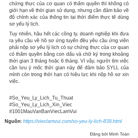
chứng thực của cơ quan có thẩm quyền thì không có
giới hạn về thời gian sử dụng, nhưng cần đảm bảo về
độ chính xác của thông tin tại thời điểm thực tế dùng
sơ yếu lý lịch.
Tuy nhiên, hầu hết các công ty, doanh nghiệp khi đưa
ra yêu cầu về hồ sơ ứng tuyển đều yêu cầu ứng viên
phải nộp sơ yếu lý lịch có sự chứng thực của cơ quan
có thẩm quyền bằng con dấu và chữ ký trong khoảng
thời gian 3 tháng hoặc 6 tháng. Vì vậy, người tìm việc
cần lưu ý mốc thời gian này để đảm bảo SYLL của
mình còn trong thời hạn có hiệu lực khi nộp hồ sơ xin
việc.
#So_Yeu_Ly_Lich_Tu_Thuat
#So_Yeu_Ly_Lich_Xin_Viec
#1001MauVanBanViecLamVui
Nguồn
:
https://vieclamvui.com/so-yeu-ly-lich-839.html
Đăng bởi Minh Toàn