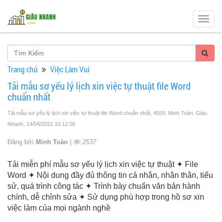
Togg
navig
Trang chủ
Việc Làm Vui
Tải mẫu sơ yếu lý lịch xin việc tự thuật file Word
chuẩn nhất
Tải mẫu sơ yếu lý lịch xin việc tự thuật file Word chuẩn nhất, 4559, Minh Toàn, Giàu
Nhanh
, 14/04/2021 10:12:06
Đăng bởi
Minh Toàn
|
2537
Tải miễn phí mẫu sơ yếu lý lịch xin việc tự thuật ✦ File
Word ✦ Nội dung đầy đủ thông tin cá nhân, nhân thân, tiểu
sử, quá trình công tác ✦ Trình bày chuẩn văn bản hành
chính, dễ chỉnh sửa ✦ Sử dụng phù hợp trong hồ sơ xin
việc làm của mọi ngành nghề