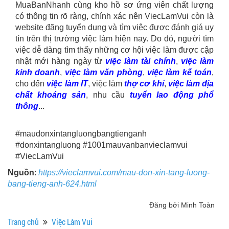
MuaBanNhanh cùng kho hồ sơ ứng viên chất lượng
có thông tin rõ ràng, chính xác nên ViecLamVui còn là
website đăng tuyển dụng và tìm việc được đánh giá uy
tín trên thị trường việc làm hiện nay. Do đó, người tìm
việc dễ dàng tìm thấy những cơ hội việc làm được cập
nhật mới hàng ngày từ
việc làm tài chính
,
việc làm
kinh doanh
,
việc làm văn phòng
,
việc làm kế toán
,
cho đến
việc làm IT
, việc làm
thợ cơ khí
,
việc làm địa
chất khoáng sản
, nhu cầu
tuyển lao động phổ
thông
...
#maudonxintangluongbangtienganh
#donxintangluong #1001mauvanbanvieclamvui
#ViecLamVui
Nguồn
:
https://vieclamvui.com/mau-don-xin-tang-luong-
bang-tieng-anh-624.html
Đăng bởi Minh Toàn
Trang chủ
Việc Làm Vui