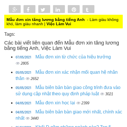
Share
Share
Tweet
Share
Pin
Tumblr
0
Mẫu đơn xin tăng lương bằng tiếng Anh
- Làm giàu không
khó, làm giàu nhanh |
Việc Làm Vui
Tags:
Các bài viết liên quan đến Mẫu đơn xin tăng lương
bằng tiếng Anh, Việc Làm Vui
07/05/2021
Mẫu đơn xin từ chức của hiệu trưởng
2805
05/05/2021
Mẫu đơn xin xác nhận mối quan hệ nhân
thân
2652
05/05/2021
Mẫu biên bản bàn giao công trình đưa vào
sử dụng cập nhật theo quy định pháp luật
3021
04/05/2021
Mẫu đơn xin học lại
2399
04/05/2021
Mẫu biên bản bàn giao mới nhất, chính xác
nhất
3440