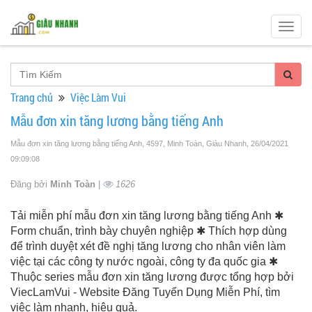
Togg
navig
Trang chủ
Việc Làm Vui
Mẫu đơn xin tăng lương bằng tiếng Anh
Mẫu đơn xin tăng lương bằng tiếng Anh, 4597, Minh Toàn, Giàu Nhanh
, 26/04/2021
09:09:08
Đăng bởi
Minh Toàn
|
1626
Tải miễn phí mẫu đơn xin tăng lương bằng tiếng Anh ✱
Form chuẩn, trình bày chuyên nghiệp ✱ Thích hợp dùng
để trình duyệt xét đề nghị tăng lương cho nhân viên làm
việc tại các công ty nước ngoài, công ty đa quốc gia ✱
Thuộc series mẫu đơn xin tăng lương được tổng hợp bởi
ViecLamVui - Website Đăng Tuyển Dụng Miễn Phí, tìm
việc làm nhanh, hiệu quả.