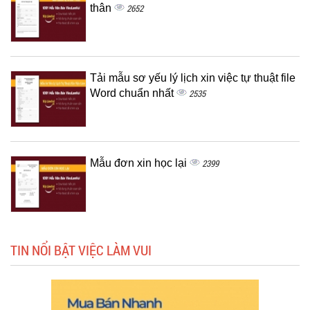
thân
2652
Tải mẫu sơ yếu lý lịch xin việc tự thuật file
Word chuẩn nhất
2535
Mẫu đơn xin học lại
2399
TIN NỔI BẬT VIỆC LÀM VUI