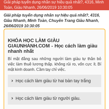
Giải pháp tuyển dụng nhân sự hiệu quả nhất?, 4316, Minh
Toàn, Giàu Nhanh, 26/06/2019 10:30:05
Giải pháp tuyển dụng nhân sự hiệu quả nhất?, 4316,
Giàu Nhanh, Minh Toàn, Chuyên Trang Giàu Nhanh,
26/06/2019 10:30:05
KHÓA HỌC LÀM GIÀU
GIAUNHANH.COM - Học cách làm giàu
nhanh nhất
Bí mật đằng sau những người làm giàu tự thân bỏ
việc làm thuê lương thấp. không rủi ro, vốn cực ít. Bí
mật kinh doanh. Cầm tay chỉ việc.
Học cách làm giàu từ hai bàn tay trắng
100+ cách làm giàu từ hai bàn tay trắng đơn giản
nhưng hiệu quả bất ngờ. Bạn có thể thành công ngay
Học cách làm giàu từ người giàu.
cả khi không có gì trong tay.
100+ Bài học, bí quyết, tư duy, nguyên tắc, định luật