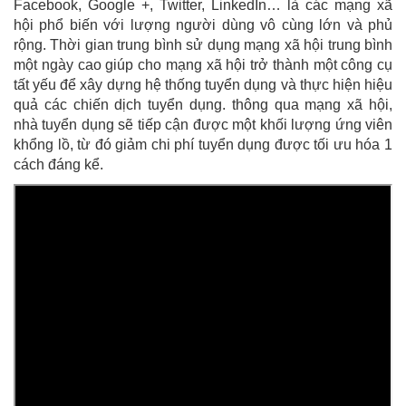
Facebook, Google +, Twitter, LinkedIn… là các mạng xã
hội phổ biến với lượng người dùng vô cùng lớn và phủ
rộng. Thời gian trung bình sử dụng mạng xã hội trung bình
một ngày cao giúp cho mạng xã hội trở thành một công cụ
tất yếu để xây dựng hệ thống tuyển dụng và thực hiện hiệu
quả các chiến dịch tuyển dụng. thông qua mạng xã hội,
nhà tuyển dụng sẽ tiếp cận được một khối lượng ứng viên
khổng lồ, từ đó giảm chi phí tuyển dụng được tối ưu hóa 1
cách đáng kể.