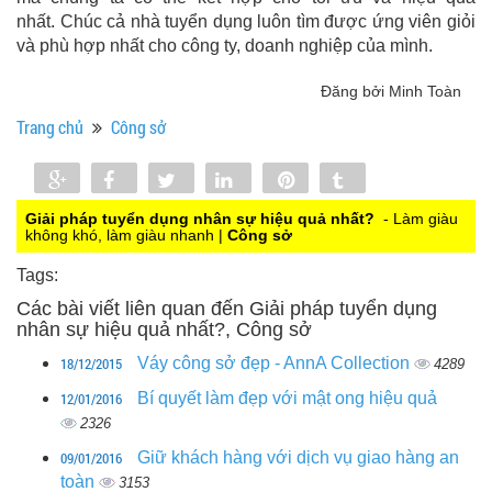
nhất. Chúc cả nhà tuyển dụng luôn tìm được ứng viên giỏi
và phù hợp nhất cho công ty, doanh nghiệp của mình.
Đăng bởi Minh Toàn
Trang chủ
Công sở
Share
Share
Tweet
Share
Pin
Tumblr
0
Giải pháp tuyển dụng nhân sự hiệu quả nhất?
- Làm giàu
không khó, làm giàu nhanh |
Công sở
Tags:
Các bài viết liên quan đến Giải pháp tuyển dụng
nhân sự hiệu quả nhất?, Công sở
18/12/2015
Váy công sở đẹp - AnnA Collection
4289
12/01/2016
Bí quyết làm đẹp với mật ong hiệu quả
2326
09/01/2016
Giữ khách hàng với dịch vụ giao hàng an
toàn
3153