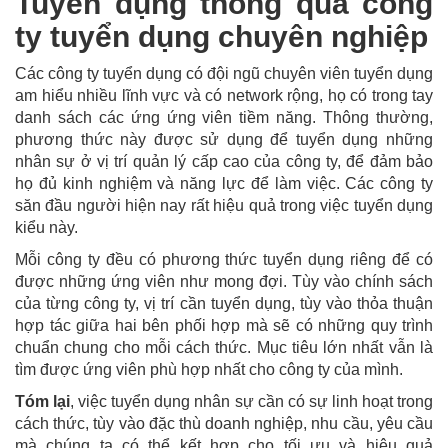
Tuyển dụng thông qua công
ty tuyển dụng chuyên nghiệp
Các công ty tuyển dụng có đội ngũ chuyên viên tuyển dụng
am hiểu nhiều lĩnh vực và có network rộng, họ có trong tay
danh sách các ứng ứng viên tiềm năng. Thông thường,
phương thức này được sử dụng để tuyển dụng những
nhân sự ở vị trí quản lý cấp cao của công ty, để đảm bảo
họ đủ kinh nghiệm và năng lực để làm việc. Các công ty
săn đầu người hiện nay rất hiệu quả trong việc tuyển dụng
kiểu này.
Mỗi công ty đều có phương thức tuyển dụng riêng để có
được những ứng viên như mong đợi. Tùy vào chính sách
của từng công ty, vị trí cần tuyển dụng, tùy vào thỏa thuận
hợp tác giữa hai bên phối hợp mà sẽ có những quy trình
chuẩn chung cho mỗi cách thức. Mục tiêu lớn nhất vẫn là
tìm được ứng viên phù hợp nhất cho công ty của mình.
Tóm lại
, việc tuyển dụng nhân sự cần có sự linh hoạt trong
cách thức, tùy vào đặc thù doanh nghiệp, nhu cầu, yêu cầu
mà chúng ta có thể kết hợp cho tối ưu và hiệu quả