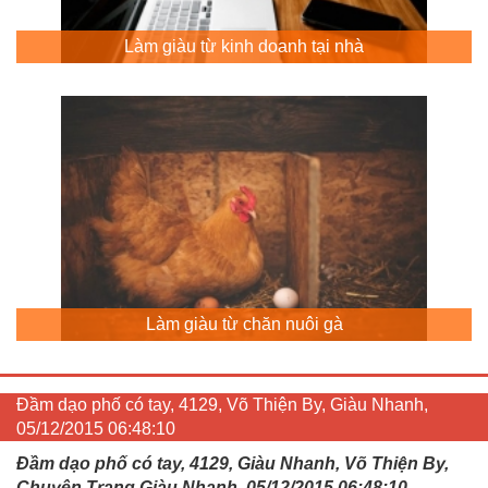
Làm giàu từ kinh doanh tại nhà
Làm giàu từ chăn nuôi gà
Đầm dạo phố có tay, 4129, Võ Thiện By, Giàu Nhanh,
05/12/2015 06:48:10
Đầm dạo phố có tay, 4129, Giàu Nhanh, Võ Thiện By,
Chuyên Trang Giàu Nhanh, 05/12/2015 06:48:10