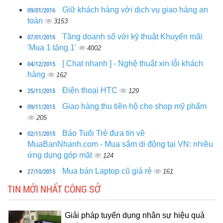
09/01/2016
Giữ khách hàng với dịch vụ giao hàng an
toàn
3153
07/01/2016
Tăng doanh số với kỹ thuật Khuyến mãi
'Mua 1 tặng 1'
4002
04/12/2015
[ Chat nhanh ] - Nghệ thuật xin lỗi khách
hàng
162
25/11/2015
Điện thoại HTC
129
09/11/2015
Giao hàng thu tiền hộ cho shop mỹ phẩm
205
02/11/2015
Báo Tuổi Trẻ đưa tin về
MuaBanNhanh.com - Mua sắm di động tại VN: nhiều
ứng dụng góp mặt
124
27/10/2015
Mua bán Laptop cũ giá rẻ
161
TIN MỚI NHẤT CÔNG SỞ
Giải pháp tuyển dụng nhân sự hiệu quả