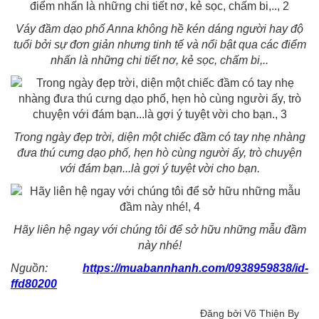
Váy đầm dạo phố Anna không hề kén dáng người hay độ
tuổi bởi sự đơn giản nhưng tinh tế và nổi bật qua các điểm
nhấn là những chi tiết nơ, kẻ sọc, chấm bi,..
Trong ngày đẹp trời, diện một chiếc đầm có tay nhẹ nhàng
đưa thú cưng dạo phố, hẹn hò cùng người ấy, trò chuyện
với đám bạn...là gợi ý tuyệt vời cho bạn.
Hãy liên hệ ngay với chúng tôi để sở hữu những mẫu đầm
này nhé!
Nguồn:
https://muabannhanh.com/0938959838/id-
ffd80200
Đăng bởi Võ Thiện By