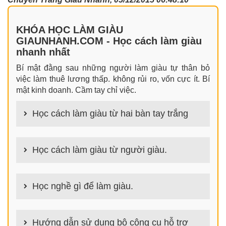
KHÓA HỌC LÀM GIÀU
GIAUNHANH.COM - Học cách làm giàu
nhanh nhất
Bí mật đằng sau những người làm giàu tự thân bỏ
việc làm thuê lương thấp. không rủi ro, vốn cực ít. Bí
mật kinh doanh. Cầm tay chỉ việc.
Học cách làm giàu từ hai bàn tay trắng
100+ cách làm giàu từ hai bàn tay trắng đơn giản
nhưng hiệu quả bất ngờ. Bạn có thể thành công ngay
Học cách làm giàu từ người giàu.
cả khi không có gì trong tay.
100+ Bài học, bí quyết, tư duy, nguyên tắc, định luật
làm giàu từ người giàu. Bạn sẽ có được góc nhìn đa
Học nghề gì để làm giàu.
chiều khi đi sâu vào phân tích cách người giàu làm
giàu
Làm nghề gì bây giờ? Nghề dễ kiếm tiền nhiều tiền
nhất hiện nay là gì? Nên học nghề gì để kiếm tiền
Hướng dẫn sử dụng bộ công cụ hỗ trợ