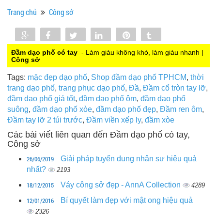
Trang chủ
Công sở
Share
Share
Tweet
Share
Pin
Tumblr
0
Đầm dạo phố có tay
- Làm giàu không khó, làm giàu nhanh |
Công sở
Tags:
mặc đẹp dạo phố
,
Shop đầm dạo phố TPHCM
,
thời
trang dạo phố
,
trang phục dạo phố
,
Đầ
,
Đầm cổ tròn tay lỡ
,
đầm dạo phố giá tốt
,
đầm dạo phố ôm
,
đầm dạo phố
suông
,
đầm dạo phố xòe
,
đầm dạo phố đẹp
,
Đầm ren ôm
,
Đầm tay lỡ 2 túi trước
,
Đầm viền xếp ly
,
đầm xòe
Các bài viết liên quan đến Đầm dạo phố có tay,
Công sở
26/06/2019
Giải pháp tuyển dụng nhân sự hiệu quả
nhất?
2193
18/12/2015
Váy công sở đẹp - AnnA Collection
4289
12/01/2016
Bí quyết làm đẹp với mật ong hiệu quả
2326