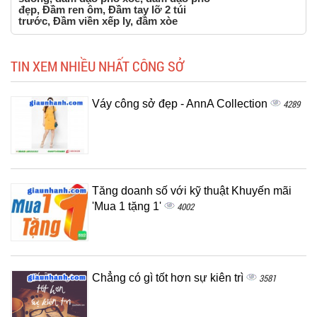
đẹp, Đầm ren ôm, Đầm tay lỡ 2 túi
trước, Đầm viền xếp ly, đầm xòe
TIN XEM NHIỀU NHẤT CÔNG SỞ
Váy công sở đẹp - AnnA Collection
4289
Tăng doanh số với kỹ thuật Khuyến mãi
'Mua 1 tặng 1'
4002
Chẳng có gì tốt hơn sự kiên trì
3581