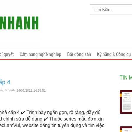
bí quyết
Cẩm nang nghề nghiệp
Bất động sản
Kỹ năng & Công cụ
TIN 
ấp 4
Giàu Nhanh
, 24/02/2021 14:39:51
hà cấp 4 ✔️ Trình bày ngắn gọn, rõ ràng, đầy đủ
ord chỉnh sửa dễ dàng ✔️ Thuộc series mẫu đơn xin
cLamVui, website đăng tin tuyển dụng và tìm việc