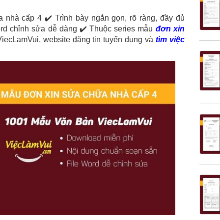
 nhà cấp 4 ✔️ Trình bày ngắn gọn, rõ ràng, đầy đủ
Word chỉnh sửa dễ dàng ✔️ Thuộc series mẫu
đơn xin
iecLamVui, website đăng tin tuyển dụng và
tìm việc