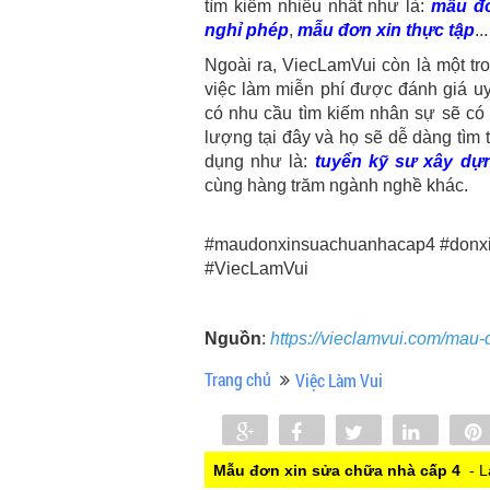
tìm kiếm nhiều nhất như là:
mẫu đơ
nghỉ phép
,
mẫu đơn xin thực tập
...
Ngoài ra, ViecLamVui còn là một tr
việc làm miễn phí được đánh giá uy
có nhu cầu tìm kiếm nhân sự sẽ có 
lượng tại đây và họ sẽ dễ dàng tìm
dụng như là:
tuyển kỹ sư xây dự
cùng hàng trăm ngành nghề khác.
#maudonxinsuachuanhacap4 #donx
#ViecLamVui
Nguồn
:
https://vieclamvui.com/mau
Trang chủ
Việc Làm Vui
Share
Share
Tweet
Share
0
Mẫu đơn xin sửa chữa nhà cấp 4
- L