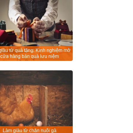
iàu từ quà tặng: Kinh nghiệm mở
cửa hàng bán quà lưu niệm
Làm giàu từ chăn nuôi gà