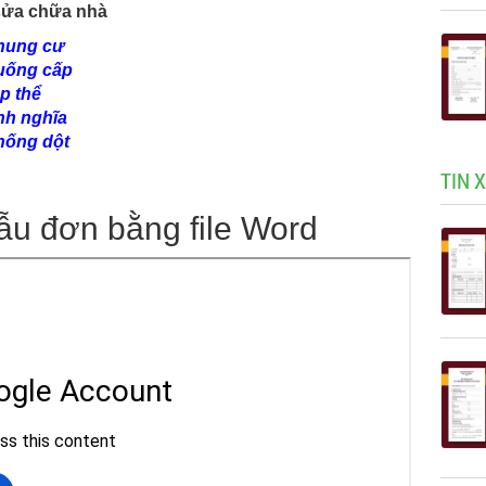
sửa chữa nhà
hung cư
uống cấp
p thể
nh nghĩa
hống dột
TIN 
ẫu đơn bằng file Word