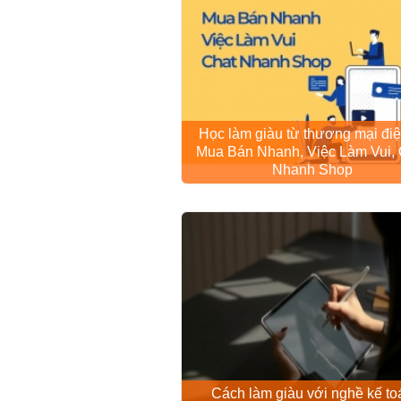
Học làm giàu từ thương mại điệ
Mua Bán Nhanh, Việc Làm Vui, 
Nhanh Shop
Cách làm giàu với nghề kế to