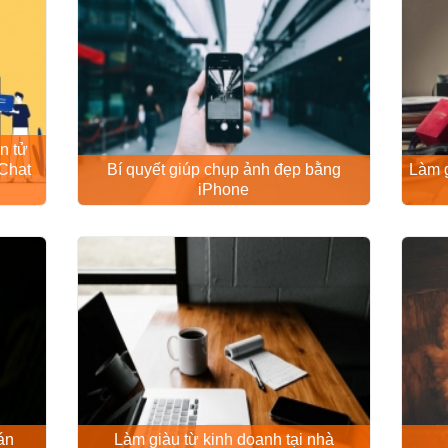
n tử
Chat
Bí quyết giúp chụp ảnh đẹp bằng
Làm g
iPhone
án
Làm giàu từ kinh doanh tại nhà