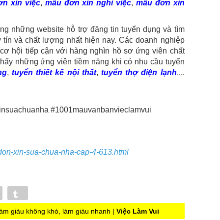
n xin việc
,
mẫu đơn xin nghỉ việc
,
mẫu đơn xin
ong những website hỗ trợ đăng tin tuyển dụng và tìm
 tín và chất lượng nhất hiện nay. Các doanh nghiệp
cơ hội tiếp cận với hàng nghìn hồ sơ ứng viên chất
 thấy những ứng viên tiềm năng khi có nhu cầu tuyển
ng
,
tuyển thiết kế nội thất
,
tuyển thợ điện lạnh
,...
insuachuanha #1001mauvanbanvieclamvui
-don-xin-sua-chua-nha-cap-4-613.html
Pin
Tumblr
àm giàu không khó, làm giàu nhanh |
Việc Làm Vui