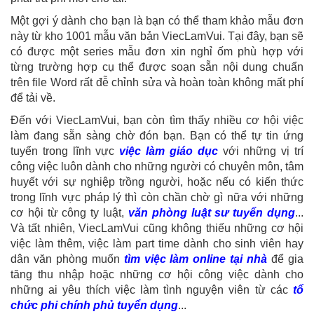
Một gợi ý dành cho bạn là bạn có thể tham khảo mẫu đơn
này từ kho 1001 mẫu văn bản ViecLamVui. Tại đây, bạn sẽ
có được một series mẫu đơn xin nghỉ ốm phù hợp với
từng trường hợp cụ thể được soạn sẵn nội dung chuẩn
trên file Word rất đễ chỉnh sửa và hoàn toàn không mất phí
để tải về.
Đến với ViecLamVui, bạn còn tìm thấy nhiều cơ hội việc
làm đang sẵn sàng chờ đón bạn. Bạn có thể tự tin ứng
tuyển trong lĩnh vực
việc làm giáo dục
với những vị trí
công việc luôn dành cho những người có chuyên môn, tâm
huyết với sự nghiệp trồng người, hoặc nếu có kiến thức
trong lĩnh vực pháp lý thì còn chần chờ gì nữa với những
cơ hội từ công ty luật,
văn phòng luật sư tuyển dụng
...
Và tất nhiên, ViecLamVui cũng không thiếu những cơ hội
việc làm thêm, việc làm part time dành cho sinh viên hay
dân văn phòng muốn
tìm việc làm online tại nhà
để gia
tăng thu nhập hoặc những cơ hội công việc dành cho
những ai yêu thích việc làm tình nguyện viên từ các
tổ
chức phi chính phủ tuyển dụng
...