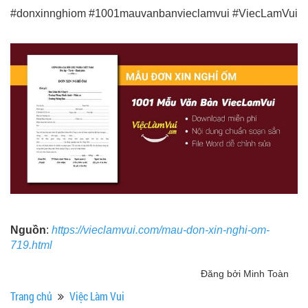
#donxinnghiom #1001mauvanbanvieclamvui #ViecLamVui
Nguồn
:
https://vieclamvui.com/mau-don-xin-nghi-om-
719.html
Đăng bởi Minh Toàn
Trang chủ
Việc Làm Vui