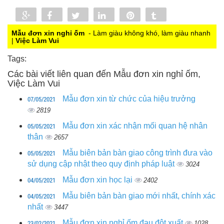
Share
Share
Tweet
Share
Pin
Tumblr
0
Mẫu đơn xin nghỉ ốm
- Làm giàu không khó, làm giàu nhanh
|
Việc Làm Vui
Tags:
Các bài viết liên quan đến Mẫu đơn xin nghỉ ốm,
Việc Làm Vui
07/05/2021
Mẫu đơn xin từ chức của hiệu trưởng
2819
05/05/2021
Mẫu đơn xin xác nhận mối quan hệ nhân
thân
2657
05/05/2021
Mẫu biên bản bàn giao công trình đưa vào
sử dụng cập nhật theo quy định pháp luật
3024
04/05/2021
Mẫu đơn xin học lại
2402
04/05/2021
Mẫu biên bản bàn giao mới nhất, chính xác
nhất
3447
23/02/2021
Mẫu đơn xin nghỉ ốm đau đột xuất
1028