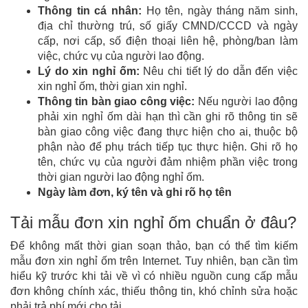
Thông tin cá nhân:
Họ tên, ngày tháng năm sinh,
địa chỉ thường trú, số giấy CMND/CCCD và ngày
cấp, nơi cấp, số điện thoại liên hệ, phòng/ban làm
việc, chức vụ của người lao động.
Lý do xin nghỉ ốm:
Nêu chi tiết lý do dẫn đến việc
xin nghỉ ốm, thời gian xin nghỉ.
Thông tin bàn giao công việc:
Nếu người lao động
phải xin nghỉ ốm dài hạn thì cần ghi rõ thông tin sẽ
bàn giao công việc đang thực hiện cho ai, thuộc bộ
phận nào để phụ trách tiếp tục thực hiện. Ghi rõ họ
tên, chức vụ của người đảm nhiệm phần việc trong
thời gian người lao động nghỉ ốm.
Ngày làm đơn, ký tên và ghi rõ họ tên
Tải mẫu đơn xin nghỉ ốm chuẩn ở đâu?
Để không mất thời gian soạn thảo, bạn có thể tìm kiếm
mẫu đơn xin nghỉ ốm trên Internet. Tuy nhiên, bạn cần tìm
hiểu kỹ trước khi tải về vì có nhiều nguồn cung cấp mẫu
đơn không chính xác, thiếu thông tin, khó chỉnh sửa hoặc
phải trả phí mới cho tải.