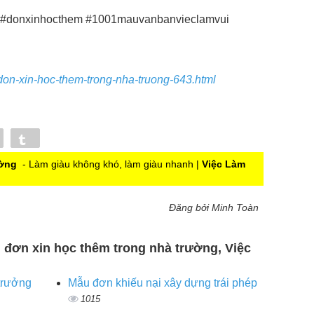
 #donxinhocthem #1001mauvanbanvieclamvui
don-xin-hoc-them-trong-nha-truong-643.html
Pin
Tumblr
ường
- Làm giàu không khó, làm giàu nhanh |
Việc Làm
Đăng bởi Minh Toàn
u đơn xin học thêm trong nhà trường, Việc
trưởng
Mẫu đơn khiếu nại xây dựng trái phép
1015