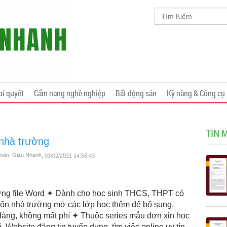
bí quyết
Cẩm nang nghề nghiệp
Bất động sản
Kỹ năng & Công cụ
TIN 
 nhà trường
Toàn, Giàu Nhanh
, 03/02/2021 14:58:43
ường file Word ✦ Dành cho học sinh THCS, THPT có
ốn nhà trường mở các lớp học thêm để bổ sung,
dàng, không mất phí ✦ Thuộc series mẫu đơn xin học
Website đăng tin tuyển dụng, tìm việc online uy tín