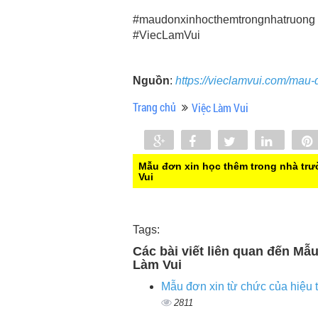
#maudonxinhocthemtrongnhatruong
#ViecLamVui
Nguồn
:
https://vieclamvui.com/mau-
Trang chủ
Việc Làm Vui
Share
Share
Tweet
Share
0
Mẫu đơn xin học thêm trong nhà tr
Vui
Tags:
Các bài viết liên quan đến Mẫ
Làm Vui
Mẫu đơn xin từ chức của hiệu 
2811