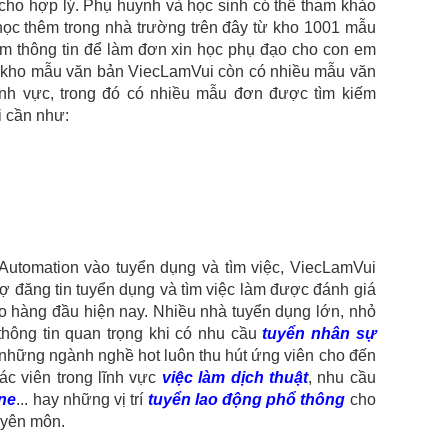
 cho hợp lý. Phụ huynh và học sinh có thể tham khảo
 học thêm trong nhà trường trên đây từ kho 1001 mẫu
m thông tin để làm đơn xin học phụ đạo cho con em
ng kho mẫu văn bản ViecLamVui còn có nhiều mẫu văn
ĩnh vực, trong đó có nhiều mẫu đơn được tìm kiếm
i cần như:
Automation vào tuyển dụng và tìm việc, ViecLamVui
rợ đăng tin tuyển dụng và tìm việc làm được đánh giá
ao hàng đầu hiện nay. Nhiều nhà tuyển dụng lớn, nhỏ
thông tin quan trọng khi có nhu cầu
tuyển nhân sự
 những ngành nghề hot luôn thu hút ứng viên cho đến
tác viên trong lĩnh vực
việc làm dịch thuật
, nhu cầu
ine
... hay những vị trí
tuyển lao động phổ thông
cho
uyên môn.