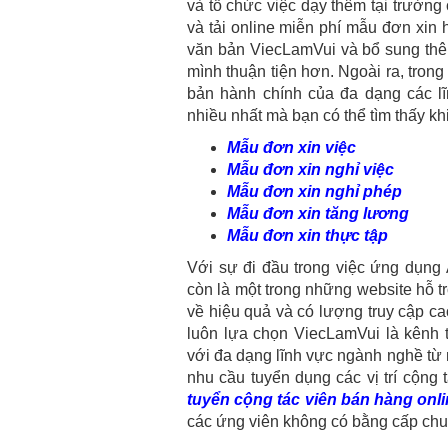
và tổ chức việc dạy thêm tại trường
và tải online miễn phí mẫu đơn xin
văn bản ViecLamVui và bổ sung thê
mình thuận tiện hơn. Ngoài ra, tro
bản hành chính của đa dạng các l
nhiều nhất mà bạn có thể tìm thấy kh
Mẫu đơn xin việc
Mẫu đơn xin nghỉ việc
Mẫu đơn xin nghỉ phép
Mẫu đơn xin tăng lương
Mẫu đơn xin thực tập
Với sự đi đầu trong việc ứng dụng 
còn là một trong những website hỗ t
về hiệu quả và có lượng truy cập c
luôn lựa chọn ViecLamVui là kênh 
với đa dạng lĩnh vực ngành nghề từ
nhu cầu tuyển dụng các vị trí cộng 
tuyển cộng tác viên bán hàng onl
các ứng viên không có bằng cấp ch