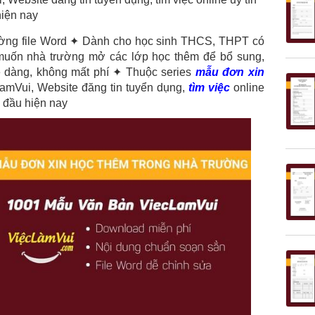
hiện nay
ường file Word ✦ Dành cho học sinh THCS, THPT có
muốn nhà trường mở các lớp học thêm để bổ sung,
ễ dàng, không mất phí ✦ Thuộc series
mẫu đơn xin
mVui, Website đăng tin tuyển dụng,
tìm việc
online
g đầu hiện nay