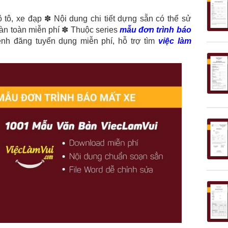
 tô, xe đạp ✽ Nội dung chi tiết dựng sẵn có thể sử
àn toàn miễn phí ✽ Thuộc series
mẫu đơn trình báo
nh đăng tuyển dụng miễn phí, hỗ trợ tìm
việc làm