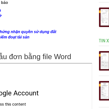
 báo
n
ờ
 chứng nhận quyền sử dụng đất
iếm đoạt tài sản
TIN 
ẫu đơn bằng file Word