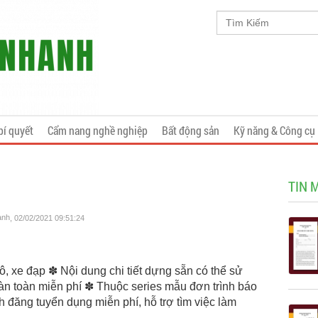
bí quyết
Cẩm nang nghề nghiệp
Bất động sản
Kỹ năng & Công cụ
TIN 
anh
, 02/02/2021 09:51:24
ô, xe đạp ✽ Nội dung chi tiết dựng sẵn có thể sử
n toàn miễn phí ✽ Thuộc series mẫu đơn trình báo
đăng tuyển dụng miễn phí, hỗ trợ tìm việc làm