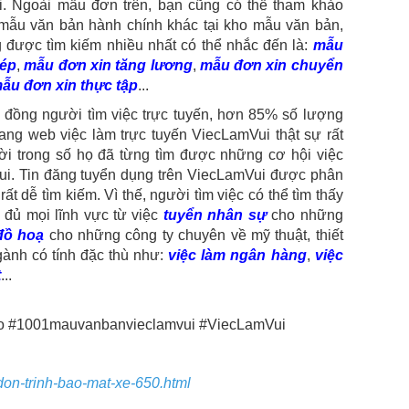
. Ngoài mẫu đơn trên, bạn cũng có thể tham khảo
mẫu văn bản hành chính khác tại kho mẫu văn bản,
được tìm kiếm nhiều nhất có thể nhắc đến là:
mẫu
hép
,
mẫu đơn xin tăng lương
,
mẫu đơn xin chuyển
ẫu đơn xin thực tập
...
 đồng người tìm việc trực tuyến, hơn 85% số lượng
ang web việc làm trực tuyến ViecLamVui thật sự rất
ời trong số họ đã từng tìm được những cơ hội việc
i. Tin đăng tuyển dụng trên ViecLamVui được phân
ất dễ tìm kiếm. Vì thế, người tìm việc có thể tìm thấy
 đủ mọi lĩnh vực từ việc
tuyển nhân sự
cho những
 đồ hoạ
cho những công ty chuyên về mỹ thuật, thiết
gành có tính đặc thù như:
việc làm ngân hàng
,
việc
t
...
ao #1001mauvanbanvieclamvui #ViecLamVui
don-trinh-bao-mat-xe-650.html