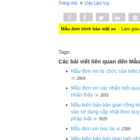
Trang chủ
Việc Làm Vui
Share
Share
Tweet
Share
0
Mẫu đơn trình báo mất xe
- Làm giàu 
Tags:
Các bài viết liên quan đến Mẫ
Mẫu đơn xin từ chức của hiệu 
2804
Mẫu đơn xin xác nhận mối qua
nhân thân
2651
Mẫu biên bản bàn giao công tr
vào sử dụng cập nhật theo quy
pháp luật
3020
Mẫu đơn xin học lại
2399
Mẫu biên bản bàn giao mới nhấ