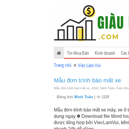
Tin Mua Bán
Kinh doanh
Các 
Trang chủ
Việc Làm Vui
Mẫu đơn trình báo mất xe
Mẫu đơn trình báo mất xe, 4344, Minh Toàn, Giàu Nh
Đăng bởi
Minh Toàn
|
1118
Mẫu đơn trình báo mất xe máy, xe ô t
dụng ngay ✽ Download file Word hoà
được tổng hợp bởi ViecLamVui, kênh 
nhanh 24h dễ dàng