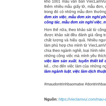
kho 1001 mẫu văn bản ViecLamVui
thêm nhiều mẫu giấy tờ, mẫu đơn, 
trong đó có những mẫu đơn thường 
đơn xin việc
,
mẫu đơn xin nghỉ p
công tác
,
mẫu đơn xin nghỉ việc
,
m
Hơn thế nữa, theo khảo sát từ cộng
được khảo sát đều đánh giá rằng tr
chất lượng và hiệu quả. Nhiều ngư
làm phù hợp cho mình từ ViecLamVu
chia theo ngành nghề, loại hình nên r
những công việc mà mình yêu thích
việc làm sản xuất
,
tuyển thiết kế
kế... cho đến việc làm của những n
làm ngành luật
,
việc làm dịch thuậ
#maudontrinhbaomatxe #dontrinhb
Nguồn
:
https://vieclamvui.com/mau-