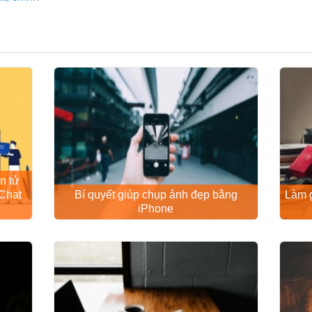
n tử
Chat
Bí quyết giúp chụp ảnh đẹp bằng
Làm g
iPhone