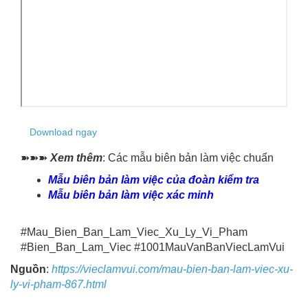
Download ngay
➽➽➽
Xem thêm
: Các mẫu biên bản làm việc chuẩn
Mẫu biên bản làm việc của đoàn kiểm tra
Mẫu biên bản làm việc xác minh
#Mau_Bien_Ban_Lam_Viec_Xu_Ly_Vi_Pham
#Bien_Ban_Lam_Viec #1001MauVanBanViecLamVui
Nguồn
:
https://vieclamvui.com/mau-bien-ban-lam-viec-xu-
ly-vi-pham-867.html