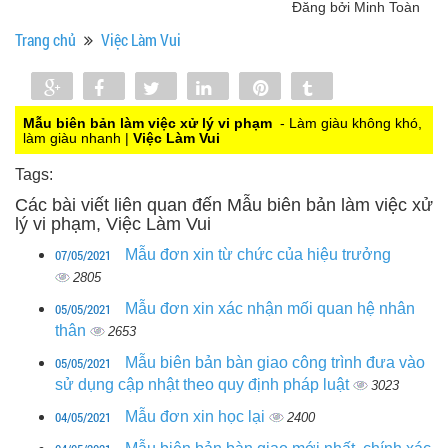
Đăng bởi Minh Toàn
Trang chủ
Việc Làm Vui
Share
Share
Tweet
Share
Pin
Tumblr
0
Mẫu biên bản làm việc xử lý vi phạm
- Làm giàu không khó,
làm giàu nhanh |
Việc Làm Vui
Tags:
Các bài viết liên quan đến Mẫu biên bản làm việc xử
lý vi phạm, Việc Làm Vui
07/05/2021
Mẫu đơn xin từ chức của hiệu trưởng
2805
05/05/2021
Mẫu đơn xin xác nhận mối quan hệ nhân
thân
2653
05/05/2021
Mẫu biên bản bàn giao công trình đưa vào
sử dụng cập nhật theo quy định pháp luật
3023
04/05/2021
Mẫu đơn xin học lại
2400