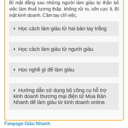
Bí mật đằng sau những người làm giàu tự thân bỏ
việc làm thuê lương thấp. không rủi ro, vốn cực ít. Bí
mật kinh doanh. Cầm tay chỉ việc.
Học cách làm giàu từ hai bàn tay trắng
100+ cách làm giàu từ hai bàn tay trắng đơn giản
nhưng hiệu quả bất ngờ. Bạn có thể thành công ngay
Học cách làm giàu từ người giàu.
cả khi không có gì trong tay.
100+ Bài học, bí quyết, tư duy, nguyên tắc, định luật
làm giàu từ người giàu. Bạn sẽ có được góc nhìn đa
Học nghề gì để làm giàu.
chiều khi đi sâu vào phân tích cách người giàu làm
giàu
Làm nghề gì bây giờ? Nghề dễ kiếm tiền nhiều tiền
nhất hiện nay là gì? Nên học nghề gì để kiếm tiền
Hướng dẫn sử dụng bộ công cụ hỗ trợ
hiện nay? Nghề kiếm tiền tại nhà nào đơn giản thu
kinh doanh thương mại điện tử Mua Bán
nhập cao? danh sách 100+ nghề GiauNhanh.com
Nhanh để làm giàu từ kinh doanh online.
giúp bạn trả lời chính xác các câu hỏi trên để tìm ra
ngành nghề phù hợp và bắt đầu con đường làm giàu
NỀN TẢNG THƯƠNG MẠI ĐIỆN TỬ HỖ TRỢ BÁN
HÀNG ONLINE, KINH DOANH ONLINE
Fanpage Giàu Nhanh
MUABANNHANH