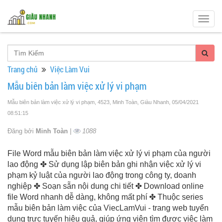
Togg
navig
Trang chủ
Việc Làm Vui
Mẫu biên bản làm việc xử lý vi phạm
Mẫu biên bản làm việc xử lý vi phạm, 4523, Minh Toàn, Giàu Nhanh
, 05/04/2021
08:51:15
Đăng bởi
Minh Toàn
|
1088
File Word mẫu biên bản làm việc xử lý vi phạm của người
lao động ✤ Sử dụng lập biên bản ghi nhận việc xử lý vi
phạm kỷ luật của người lao động trong công ty, doanh
nghiệp ✤ Soạn sẵn nội dung chi tiết ✤ Download online
file Word nhanh dễ dàng, không mất phí ✤ Thuộc series
mẫu biên bản làm việc của ViecLamVui - trang web tuyển
dụng trực tuyến hiệu quả, giúp ứng viên tìm được việc làm