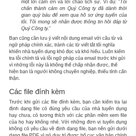
một lời cảm ơn và lời chào lịch sự. Ví dụ:
"Tôi
chân thành cảm ơn Quý Công ty đã dành thời
gian quý báu để xem qua hồ sơ ứng tuyển của
tôi. Tôi mong sẽ nhận được thông tin hồi đáp từ
Quý Công ty."
Bạn cũng cần lưu ý viết nội dung email với câu từ và
ngữ pháp chính xác, tránh các từ viết tắt tối nghĩa
khiến nhà tuyển dụng khó đọc và khó hiểu. Luôn kiểm
tra lỗi chính tả và lỗi ngữ pháp của email trước khi gửi
vì những lỗi này là không thể chấp nhận được, thể
hiện bạn là người không chuyên nghiệp, thiếu tính cẩn
thận.
Các file đính kèm
Trước khi gửi các file đính kèm, bạn cần kiểm tra lại
định dạng file có đúng yêu cầu của nhà tuyển dụng
hay chưa, có tương thích với các phần mềm xem file
của họ hay không nhé. Với những đơn vị tuyển dụng
không có yêu cầu về định dạng file, bạn nên gửi dưới
dạng file PDF vì nó duy trì được bố cục văn bản chính