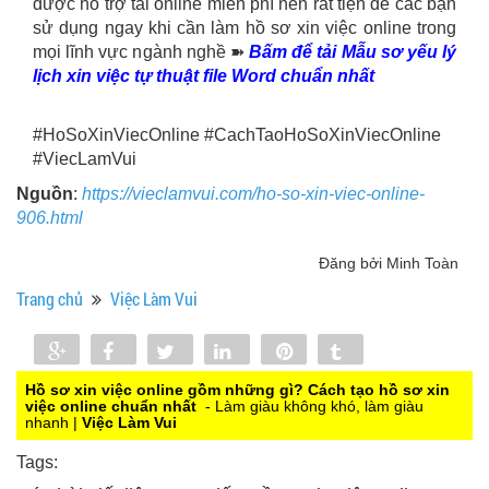
được hỗ trợ tải online miễn phí nên rất tiện để các bạn
sử dụng ngay khi cần làm hồ sơ xin việc online trong
mọi lĩnh vực ngành nghề ➽
Bấm để tải Mẫu sơ yếu lý
lịch xin việc tự thuật file Word chuẩn nhất
#HoSoXinViecOnline #CachTaoHoSoXinViecOnline
#ViecLamVui
Nguồn
:
https://vieclamvui.com/ho-so-xin-viec-online-
906.html
Đăng bởi Minh Toàn
Trang chủ
Việc Làm Vui
Share
Share
Tweet
Share
Pin
Tumblr
0
Hồ sơ xin việc online gồm những gì? Cách tạo hồ sơ xin
việc online chuẩn nhất
- Làm giàu không khó, làm giàu
nhanh |
Việc Làm Vui
Tags: