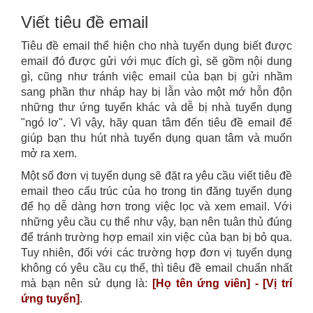
Viết tiêu đề email
Tiêu đề email thể hiện cho nhà tuyển dụng biết được
email đó được gửi với mục đích gì, sẽ gồm nội dung
gì, cũng như tránh việc email của bạn bị gửi nhầm
sang phần thư nháp hay bị lẫn vào một mớ hỗn độn
những thư ứng tuyển khác và dễ bị nhà tuyển dụng
"ngó lơ". Vì vậy, hãy quan tâm đến tiêu đề email để
giúp bạn thu hút nhà tuyển dụng quan tâm và muốn
mở ra xem.
Một số đơn vị tuyển dụng sẽ đặt ra yêu cầu viết tiêu đề
email theo cấu trúc của họ trong tin đăng tuyển dụng
để họ dễ dàng hơn trong việc lọc và xem email. Với
những yêu cầu cụ thể như vậy, bạn nên tuân thủ đúng
để tránh trường hợp email xin việc của bạn bị bỏ qua.
Tuy nhiên, đối với các trường hợp đơn vị tuyển dụng
không có yêu cầu cụ thể, thì tiêu đề email chuẩn nhất
mà bạn nên sử dụng là:
[Họ tên ứng viên] - [Vị trí
ứng tuyển]
.