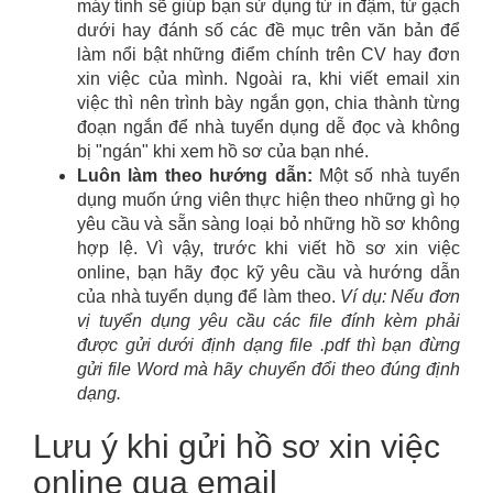
máy tính sẽ giúp bạn sử dụng từ in đậm, từ gạch
dưới hay đánh số các đề mục trên văn bản để
làm nổi bật những điểm chính trên CV hay đơn
xin việc của mình. Ngoài ra, khi viết email xin
việc thì nên trình bày ngắn gọn, chia thành từng
đoạn ngắn để nhà tuyển dụng dễ đọc và không
bị "ngán" khi xem hồ sơ của bạn nhé.
Luôn làm theo hướng dẫn:
Một số nhà tuyển
dụng muốn ứng viên thực hiện theo những gì họ
yêu cầu và sẵn sàng loại bỏ những hồ sơ không
hợp lệ. Vì vậy, trước khi viết hồ sơ xin việc
online, bạn hãy đọc kỹ yêu cầu và hướng dẫn
của nhà tuyển dụng để làm theo.
Ví dụ: Nếu đơn
vị tuyển dụng yêu cầu các file đính kèm phải
được gửi dưới định dạng file .pdf thì bạn đừng
gửi file Word mà hãy chuyển đổi theo đúng định
dạng.
Lưu ý khi gửi hồ sơ xin việc
online qua email