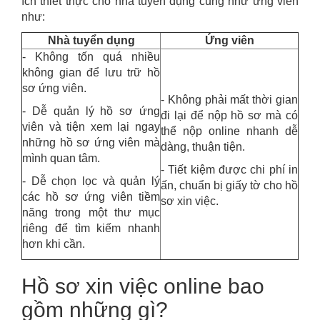
ích thiết thực cho nhà tuyển dụng cũng như ứng viên
như:
Nhà tuyển dụng
Ứng viên
- Không tốn quá nhiều
không gian để lưu trữ hồ
sơ ứng viên.
- Không phải mất thời gian
- Dễ quản lý hồ sơ ứng
đi lại để nộp hồ sơ mà có
viên và tiện xem lại ngay
thể nộp online nhanh dễ
những hồ sơ ứng viên mà
dàng, thuận tiện.
mình quan tâm.
- Tiết kiệm được chi phí in
- Dễ chọn lọc và quản lý
ấn, chuẩn bị giấy tờ cho hồ
các hồ sơ ứng viên tiềm
sơ xin việc.
năng trong một thư mục
riêng để tìm kiếm nhanh
hơn khi cần.
Hồ sơ xin việc online bao
gồm những gì?