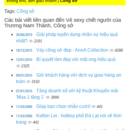
không khó, làm giàu nhanh |
Công sở
Tags:
Công sở
Các bài viết liên quan đến Vẻ sexy chết người của
Trương Nam Thành, Công sở
26/06/2019
Giải pháp tuyển dụng nhân sự hiệu quả
nhất?
2191
18/12/2015
Váy công sở đẹp - AnnA Collection
4288
12/01/2016
Bí quyết làm đẹp với mật ong hiệu quả
2325
09/01/2016
Giữ khách hàng với dịch vụ giao hàng an
toàn
3150
07/01/2016
Tăng doanh số với kỹ thuật Khuyến mãi
'Mua 1 tặng 1'
3999
11/03/2006
Giúp bạn chọn nhẫn cưới!
441
11/03/2006
Kelbin Lei - hotboy phố Đà Lạt nói về thời
trang
441