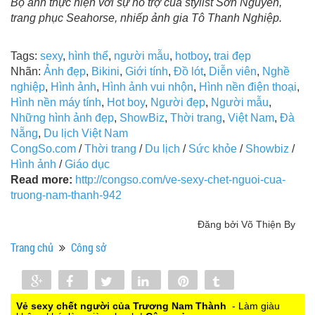
Bộ ảnh thực hiện với sự hỗ trợ của stylist Sơn Nguyễn,
trang phục Seahorse, nhiếp ảnh gia Tô Thanh Nghiệp.
Tags:
sexy
,
hình thể
,
người mẫu
,
hotboy
,
trai đẹp
Nhãn:
Ảnh đẹp
,
Bikini
,
Giới tính
,
Đồ lót
,
Diễn viên
,
Nghề
nghiệp
,
Hình ảnh
,
Hình ảnh vui nhộn
,
Hình nền điện thoại
,
Hình nền máy tính
,
Hot boy
,
Người đẹp
,
Người mẫu
,
Những hình ảnh đẹp
,
ShowBiz
,
Thời trang
,
Việt Nam
,
Đà
Nẵng
,
Du lịch Việt Nam
CongSo.com
/
Thời trang
/
Du lịch
/
Sức khỏe
/
Showbiz
/
Hình ảnh
/
Giáo dục
Read more:
http://congso.com/ve-sexy-chet-nguoi-cua-
truong-nam-thanh-942
Đăng bởi Võ Thiện By
Trang chủ
Công sở
Share
Share
Tweet
Share
Pin
Tumblr
0
Vẻ sexy chết người của Trương Nam Thành
- Làm giàu