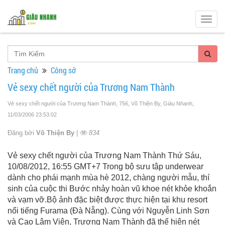
Togg
navig
Trang chủ
Công sở
Vẻ sexy chết người của Trương Nam Thành
Vẻ sexy chết người của Trương Nam Thành, 756, Võ Thiện By, Giàu Nhanh
,
11/03/2006 23:53:02
Đăng bởi
Võ Thiện By
|
834
Vẻ sexy chết người của Trương Nam Thành Thứ Sáu,
10/08/2012, 16:55 GMT+7 Trong bộ sưu tập underwear
dành cho phái mạnh mùa hè 2012, chàng người mẫu, thí
sinh của cuộc thi Bước nhảy hoàn vũ khoe nét khỏe khoắn
và vạm vỡ.Bộ ảnh đặc biệt được thực hiện tại khu resort
nổi tiếng Furama (Đà Nẵng). Cùng với Nguyễn Linh Sơn
và Cao Lâm Viên, Trương Nam Thành đã thể hiện nét