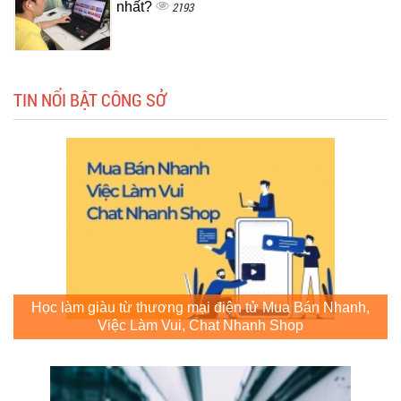
nhất?
2193
TIN NỔI BẬT CÔNG SỞ
Học làm giàu từ thương mại điện tử Mua Bán Nhanh,
Việc Làm Vui, Chat Nhanh Shop