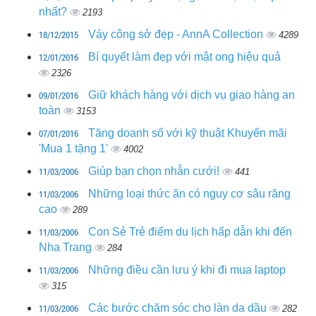
nhất?
2193
18/12/2015
Váy công sở đẹp - AnnA Collection
4289
12/01/2016
Bí quyết làm đẹp với mật ong hiệu quả
2326
09/01/2016
Giữ khách hàng với dịch vụ giao hàng an
toàn
3153
07/01/2016
Tăng doanh số với kỹ thuật Khuyến mãi
'Mua 1 tặng 1'
4002
11/03/2006
Giúp bạn chọn nhẫn cưới!
441
11/03/2006
Những loại thức ăn có nguy cơ sâu răng
cao
289
11/03/2006
Con Sẻ Trẻ điểm du lịch hấp dẫn khi đến
Nha Trang
284
11/03/2006
Những điều cần lưu ý khi đi mua laptop
315
11/03/2006
Các bước chăm sóc cho làn da dầu
282