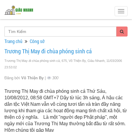
Togg
navig
Trang chủ
Công sở
Trương Thị May đi chùa phóng sinh cá
Trương Thị May đi chùa phóng sinh cá, 675, Võ Thiện By, Giàu Nhanh
, 11/03/2006
23:53:02
Đăng bởi
Võ Thiện By
|
300
Trương Thị May đi chùa phóng sinh cá Thứ Sáu,
10/08/2012, 08:58 GMT+7 Dậy từ lúc 3h sáng, Á hậu các
dân tộc Việt Nam vẫn vô cùng tươi tắn và tràn đầy năng
lượng khi tham gia các hoạt động mang tính chất xã hội, từ
thiện có ý nghĩa. Là một "người đẹp Phật pháp", một
ngày mới của Trương Thị May thường bắt đầu từ rất sớm.
Hôm chúng tôi gặp May