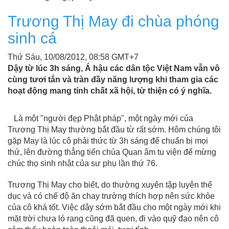
Trương Thị May đi chùa phóng
sinh cá
Thứ Sáu, 10/08/2012, 08:58 GMT+7
Dậy từ lúc 3h sáng, Á hậu các dân tộc Việt Nam vẫn vô
cùng tươi tắn và tràn đầy năng lượng khi tham gia các
hoạt động mang tính chất xã hội, từ thiện có ý nghĩa.
Là một "người đẹp Phật pháp", một ngày mới của
Trương Thị May thường bắt đầu từ rất sớm. Hôm chúng tôi
gặp May là lúc cô phải thức từ 3h sáng để chuẩn bị mọi
thứ, lên đường thẳng tiến chùa Quan âm tu viện để mừng
chúc thọ sinh nhật của sư phụ lần thứ 76.
Trương Thị May cho biết, do thường xuyên tập luyện thể
dục và có chế độ ăn chay trường thích hợp nên sức khỏe
của cô khá tốt. Việc dậy sớm bắt đầu cho một ngày mới khi
mặt trời chưa ló rạng cũng đã quen, đi vào quỹ đạo nên cô