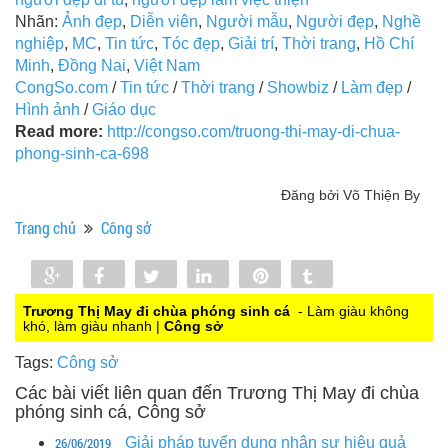
Nhãn:
Ảnh đẹp
,
Diễn viên
,
Người mẫu
,
Người đẹp
,
Nghề
nghiệp
,
MC
,
Tin tức
,
Tóc đẹp
,
Giải trí
,
Thời trang
,
Hồ Chí
Minh
,
Đồng Nai
,
Việt Nam
CongSo.com
/
Tin tức
/
Thời trang
/
Showbiz
/
Làm đẹp
/
Hình ảnh
/
Giáo dục
Read more:
http://congso.com/truong-thi-may-di-chua-
phong-sinh-ca-698
Đăng bởi Võ Thiện By
Trang chủ
Công sở
Share
Share
Tweet
Share
Pin
Tumblr
0
Trương Thị May đi chùa phóng sinh cá
- Làm giàu không
khó, làm giàu nhanh |
Công sở
Tags:
Công sở
Các bài viết liên quan đến Trương Thị May đi chùa
phóng sinh cá, Công sở
26/06/2019
Giải pháp tuyển dụng nhân sự hiệu quả