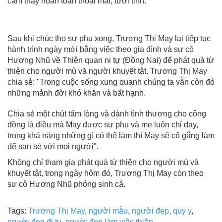
cảm thấy hoàn toàn thoải mái, tươi tỉnh.
Sau khi chúc thọ sư phụ xong, Trương Thị May lại tiếp tục
hành trình ngày mới bằng việc theo gia đình và sư cô
Hương Nhũ về Thiên quan ni tự (Đồng Nai) để phát quà từ
thiện cho người mù và người khuyết tật. Trương Thị May
chia sẻ: "Trong cuộc sống xung quanh chúng ta vẫn còn đó
những mảnh đời khó khăn và bất hạnh.
Chia sẻ một chút tấm lòng và dành tình thương cho cộng
đồng là điều mà May được sư phụ và mẹ luôn chỉ dạy,
trong khả năng những gì có thể làm thì May sẽ cố gắng làm
để san sẻ với mọi người".
Không chỉ tham gia phát quà từ thiện cho người mù và
khuyết tật, trong ngày hôm đó, Trương Thị May còn theo
sư cô Hương Nhũ phóng sinh cá.
Tags:
Trương Thị May
,
người mẫu
,
người đẹp
,
quy y
,
người đẹp đi tu
,
người đẹp làm việc thiện