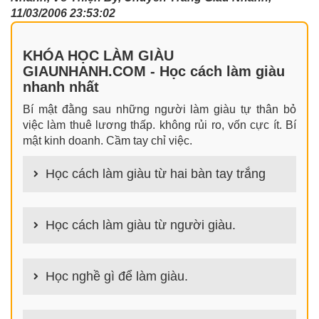
11/03/2006 23:53:02
KHÓA HỌC LÀM GIÀU
GIAUNHANH.COM - Học cách làm giàu
nhanh nhất
Bí mật đằng sau những người làm giàu tự thân bỏ
việc làm thuê lương thấp. không rủi ro, vốn cực ít. Bí
mật kinh doanh. Cầm tay chỉ việc.
Học cách làm giàu từ hai bàn tay trắng
100+ cách làm giàu từ hai bàn tay trắng đơn giản
nhưng hiệu quả bất ngờ. Bạn có thể thành công ngay
Học cách làm giàu từ người giàu.
cả khi không có gì trong tay.
100+ Bài học, bí quyết, tư duy, nguyên tắc, định luật
làm giàu từ người giàu. Bạn sẽ có được góc nhìn đa
Học nghề gì để làm giàu.
chiều khi đi sâu vào phân tích cách người giàu làm
giàu
Làm nghề gì bây giờ? Nghề dễ kiếm tiền nhiều tiền