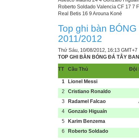
Roberto Soldado Valencia CF 17 7 F
Real Betis 16 9 Arouna Koné
Top ghi bàn BÓN
2011/2012
Thứ Sáu, 10/08/2012, 16:13 GMT+7
TOP GHI BÀN BÓNG ĐÁ TÂY BAN 
TT
Cầu Thủ
Đội
1
Lionel Messi
2
Cristiano Ronaldo
3
Radamel Falcao
4
Gonzalo Higuaín
5
Karim Benzema
6
Roberto Soldado