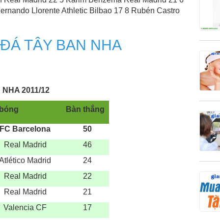
ernando Llorente Athletic Bilbao 17 8 Rubén Castro
G ĐÁ TÂY BAN NHA
NHA 2011/12
bóng
Bàn thắng
FC Barcelona
50
Real Madrid
46
Atlético Madrid
24
Real Madrid
22
Real Madrid
21
Valencia CF
17