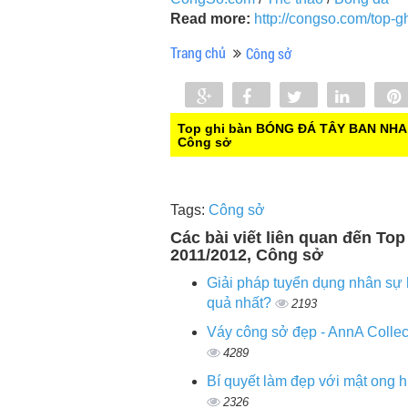
Read more:
http://congso.com/top-
Trang chủ
Công sở
Share
Share
Tweet
Share
0
Top ghi bàn BÓNG ĐÁ TÂY BAN NHA 
Công sở
Tags:
Công sở
Các bài viết liên quan đến 
2011/2012, Công sở
Giải pháp tuyển dụng nhân sự 
quả nhất?
2193
Váy công sở đẹp - AnnA Collec
4289
Bí quyết làm đẹp với mật ong 
2326