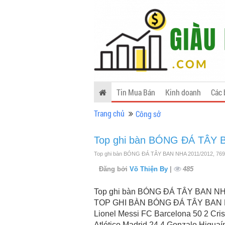
Tin Mua Bán
Kinh doanh
Các 
Trang chủ
Công sở
Top ghi bàn BÓNG ĐÁ TÂY 
Top ghi bàn BÓNG ĐÁ TÂY BAN NHA 2011/2012, 769,
Đăng bởi
Võ Thiện By
|
485
Top ghi bàn BÓNG ĐÁ TÂY BAN NHA
TOP GHI BÀN BÓNG ĐÁ TÂY BAN NH
Lionel Messi FC Barcelona 50 2 Cri
Atlético Madrid 24 4 Gonzalo Higua