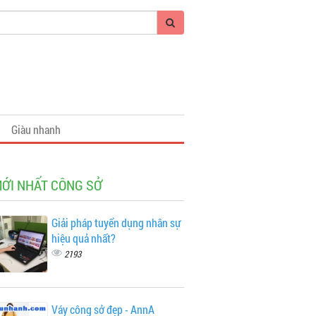
Giàu nhanh
MỚI NHẤT CÔNG SỞ
Giải pháp tuyển dụng nhân sự
hiệu quả nhất?
2193
Váy công sở đẹp - AnnA