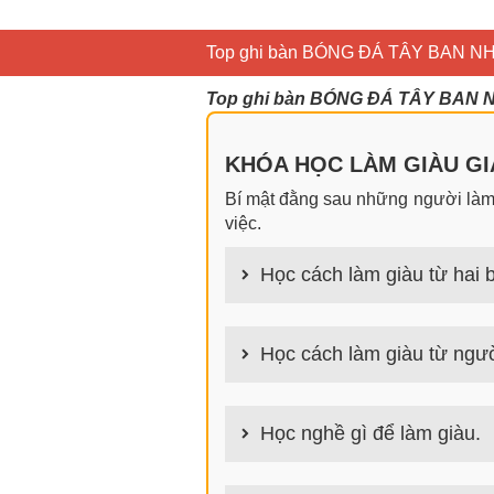
Top ghi bàn BÓNG ĐÁ TÂY BAN NHA 
Top ghi bàn BÓNG ĐÁ TÂY BAN NHA
KHÓA HỌC LÀM GIÀU GIA
Bí mật đằng sau những người làm g
việc.
Học cách làm giàu từ hai b
100+ cách làm giàu từ hai bàn tay
Học cách làm giàu từ ngườ
100+ Bài học, bí quyết, tư duy, n
tích cách người giàu làm giàu
Học nghề gì để làm giàu.
Làm nghề gì bây giờ? Nghề dễ kiếm