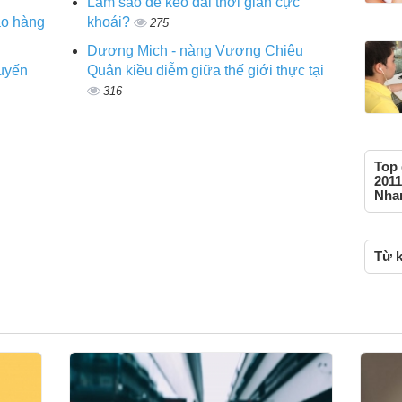
Làm sao để kéo dài thời gian cực
ao hàng
khoái?
275
Dương Mịch - nàng Vương Chiêu
huyến
Quân kiều diễm giữa thế giới thực tại
316
Top
2011
Nhan
Từ k