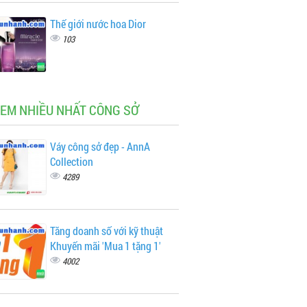
Thế giới nước hoa Dior
103
XEM NHIỀU NHẤT CÔNG SỞ
Váy công sở đẹp - AnnA
Collection
4289
Tăng doanh số với kỹ thuật
Khuyến mãi 'Mua 1 tặng 1'
4002