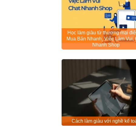
Học làm giàu từ thương mại điệ
Mua Bán Nhanh, Việc Làm Vui, 
Nhanh Shop
Cách làm giàu với nghề kế to