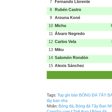
7
Fernando Llorente
8
Rubén Castro
9
Arouna Koné
10
Michu
11
Álvaro Negredo
12
Carlos Vela
13
Miku
14
Salomón Rondón
15
Alexis Sánchez
Tags:
Top ghi bàn BÓNG ĐÁ TÂY BA
tây ban nha
Nhãn:
Bóng đá
,
Bóng đá Tây Ban N
CongSo.com
/
Thể thao
/
Bóng đá