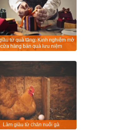
iàu từ quà tặng: Kinh nghiệm mở
cửa hàng bán quà lưu niệm
Làm giàu từ chăn nuôi gà