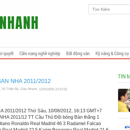
bí quyết
Cẩm nang nghề nghiệp
Bất động sản
Kỹ năng & Công cụ
TIN 
BAN NHA 2011/2012
 Võ Thiện By, Giàu Nhanh
, 11/03/2006 23:53:02
 2011/2012 Thứ Sáu, 10/08/2012, 16:13 GMT+7
A 2011/12 TT Cầu Thủ Đội bóng Bàn thắng 1
stiano Ronaldo Real Madrid 46 3 Radamel Falcao
ín Real Madrid 22 5 Karim Benzema Real Madrid 21 6