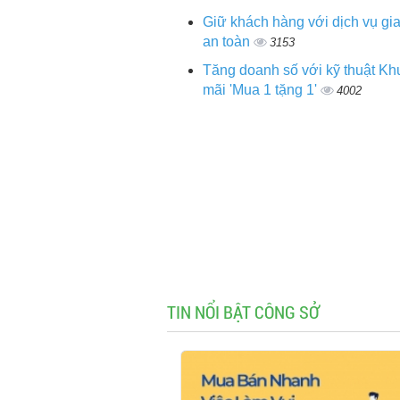
Giữ khách hàng với dịch vụ gi
an toàn
3153
Tăng doanh số với kỹ thuật K
mãi 'Mua 1 tặng 1'
4002
TIN NỔI BẬT CÔNG SỞ