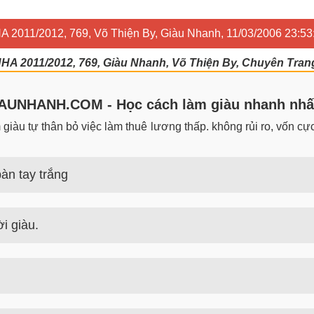
2011/2012, 769, Võ Thiện By, Giàu Nhanh, 11/03/2006 23:53
 2011/2012, 769, Giàu Nhanh, Võ Thiện By, Chuyên Trang 
UNHANH.COM - Học cách làm giàu nhanh nhấ
iàu tự thân bỏ việc làm thuê lương thấp. không rủi ro, vốn cực 
àn tay trắng
 trắng đơn giản nhưng hiệu quả bất ngờ. Bạn có thể thành công 
i giàu.
guyên tắc, định luật làm giàu từ người giàu. Bạn sẽ có được góc
 tiền nhiều tiền nhất hiện nay là gì? Nên học nghề gì để kiếm