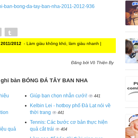
ghi-ban-bong-da-tay-ban-nha-2011-2012-936
Pin
Tumblr
2011/2012
- Làm giàu không khó, làm giàu nhanh |
Đăng bởi Võ Thiện By
Top ghi bàn BÓNG ĐÁ TÂY BAN NHA
hiệu
Giúp bạn chọn nhẫn cưới!
441
Kelbin Lei - hotboy phố Đà Lạt nói về
tion
thời trang
441
Tennis: Các bước cơ bản thực hiện
hiệu quả
quả cắt trái
404