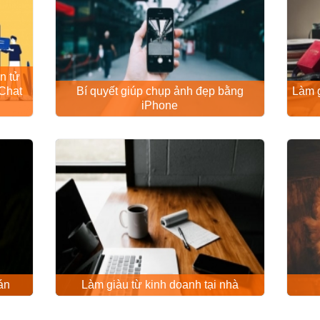
n tử
Chat
Bí quyết giúp chụp ảnh đẹp bằng
Làm g
iPhone
án
Làm giàu từ kinh doanh tại nhà