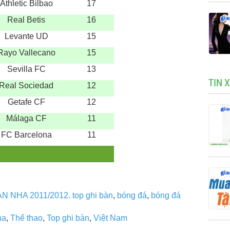
Athletic Bilbao
17
Real Betis
16
Levante UD
15
Rayo Vallecano
15
Sevilla FC
13
TIN 
Real Sociedad
12
Getafe CF
12
Málaga CF
11
FC Barcelona
11
N NHA 2011/2012. top ghi bàn
,
bóng đá
,
bóng đá
ha
,
Thể thao
,
Top ghi bàn
,
Việt Nam