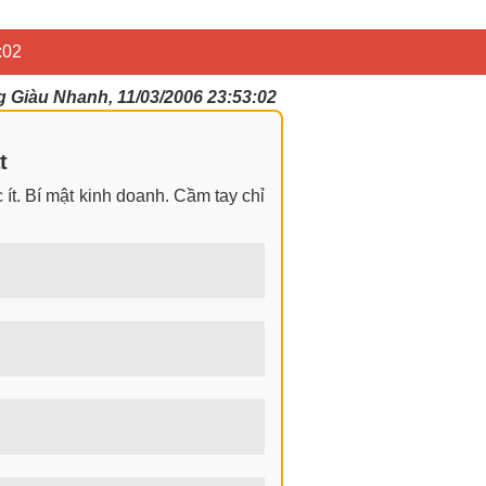
:02
Giàu Nhanh, 11/03/2006 23:53:02
t
ít. Bí mật kinh doanh. Cầm tay chỉ
ngay cả khi không có gì trong tay.
 nhìn đa chiều khi đi sâu vào phân
 tiền hiện nay? Nghề kiếm tiền tại