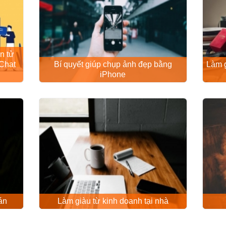
n tử
Chat
Bí quyết giúp chụp ảnh đẹp bằng
Làm g
iPhone
án
Làm giàu từ kinh doanh tại nhà