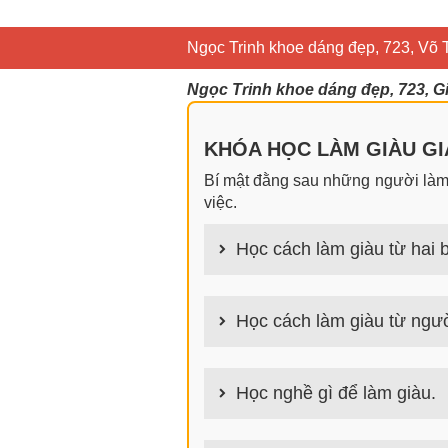
Ngọc Trinh khoe dáng đẹp, 723, Võ 
Ngọc Trinh khoe dáng đẹp, 723, G
KHÓA HỌC LÀM GIÀU GIA
Bí mật đằng sau những người làm g
việc.
Học cách làm giàu từ hai b
100+ cách làm giàu từ hai bàn tay
Học cách làm giàu từ ngườ
100+ Bài học, bí quyết, tư duy, n
tích cách người giàu làm giàu
Học nghề gì để làm giàu.
Làm nghề gì bây giờ? Nghề dễ kiếm