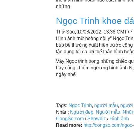
những
Ngọc Trinh khoe d
Thứ Sáu, 10/08/2012, 13:38 GMT+7
Hình ảnh “nữ hoàng nội y” Ngọc Tri
búp bê thường xuất hiện trước công 
tận dụng tối đa lợi thế thân hình ho
Vậy Ngọc trinh trong những chiếc qu
hãy cùng chiêm ngưỡng hình ảnh Ng
ngày nhé
Tags:
Ngọc Trinh
,
người mẫu
,
người
Nhãn:
Người đẹp
,
Người mẫu
,
Nhữn
CongSo.com
/
Showbiz
/
Hình ảnh
Read more:
http://congso.com/ngoc