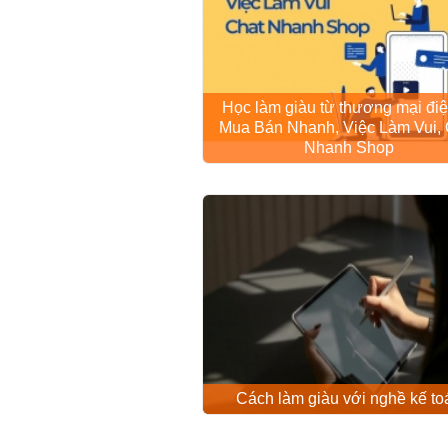
Học làm giàu từ thương mại điệ
Mua Bán Nhanh, Việc Làm Vui, 
Nhanh Shop
Cách làm giàu với nghề kế to