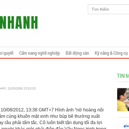
bí quyết
Cẩm nang nghề nghiệp
Bất động sản
Kỹ năng & Công cụ
TIN 
hanh
, 11/03/2006 23:53:02
 10/08/2012, 13:38 GMT+7 Hình ảnh “nữ hoàng nội
 cảm cùng khuôn mặt xinh như búp bê thường xuất
 râu phải tấm tắc. Cô luôn biết tận dụng tối đa lợi
 người khác giới phải điên đảo Vậy Ngọc trinh trong