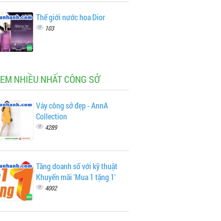
Thế giới nước hoa Dior
103
XEM NHIỀU NHẤT CÔNG SỞ
Váy công sở đẹp - AnnA
Collection
4289
Tăng doanh số với kỹ thuật
Khuyến mãi 'Mua 1 tặng 1'
4002