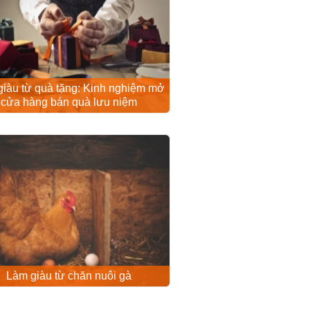
iàu từ quà tặng: Kinh nghiệm mở
cửa hàng bán quà lưu niệm
Làm giàu từ chăn nuôi gà