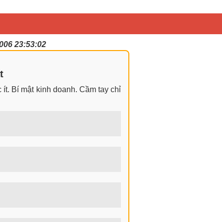
006 23:53:02
t
ít. Bí mật kinh doanh. Cầm tay chỉ
ngay cả khi không có gì trong tay.
 nhìn đa chiều khi đi sâu vào phân
 tiền hiện nay? Nghề kiếm tiền tại