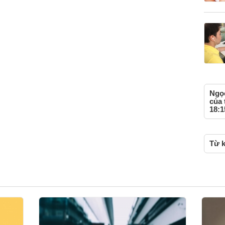
Ngọc
của 
18:1
Từ k