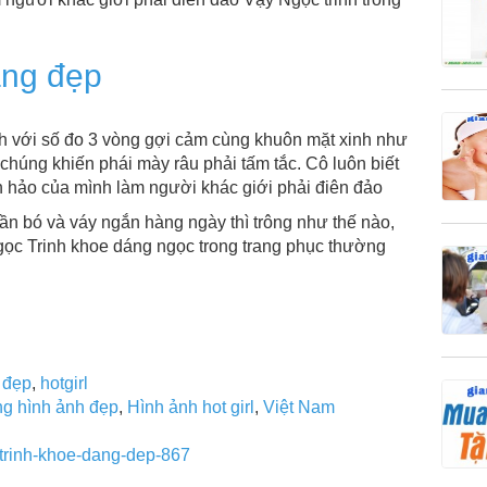
áng đẹp
nh với số đo 3 vòng gợi cảm cùng khuôn mặt xinh như
chúng khiến phái mày râu phải tấm tắc. Cô luôn biết
àn hảo của mình làm người khác giới phải điên đảo
ần bó và váy ngắn hàng ngày thì trông như thế nào,
ọc Trinh khoe dáng ngọc trong trang phục thường
 đẹp
,
hotgirl
g hình ảnh đẹp
,
Hình ảnh hot girl
,
Việt Nam
-trinh-khoe-dang-dep-867