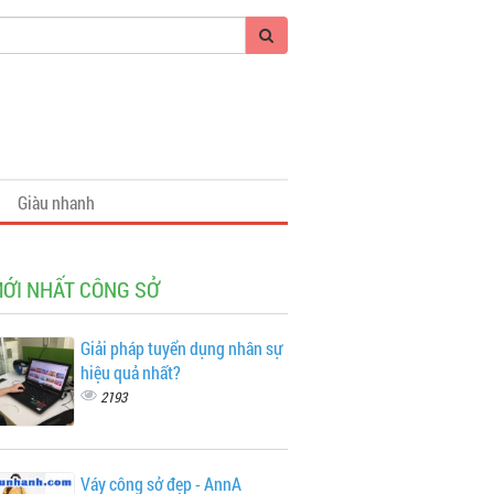
Giàu nhanh
MỚI NHẤT CÔNG SỞ
Giải pháp tuyển dụng nhân sự
hiệu quả nhất?
2193
Váy công sở đẹp - AnnA