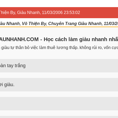
Thiện By, Giàu Nhanh, 11/03/2006 23:53:02
iàu Nhanh, Võ Thiện By, Chuyên Trang Giàu Nhanh, 11/03/2
UNHANH.COM - Học cách làm giàu nhanh nhấ
iàu tự thân bỏ việc làm thuê lương thấp. không rủi ro, vốn cực 
àn tay trắng
 trắng đơn giản nhưng hiệu quả bất ngờ. Bạn có thể thành công 
i giàu.
guyên tắc, định luật làm giàu từ người giàu. Bạn sẽ có được góc
 tiền nhiều tiền nhất hiện nay là gì? Nên học nghề gì để kiếm