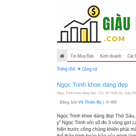
Tin Mua Bán
Kinh doanh
Các 
Trang chủ
Công sở
Ngọc Trinh khoe dáng đẹp
Ngọc Trinh khoe dáng đẹp, 723, Võ Thiện By, Giàu N
Đăng bởi
Võ Thiện By
|
481
Ngọc Trinh khoe dáng đẹp Thứ Sáu,
y” Ngọc Trinh với số đo 3 vòng gợi
hiện trước công chúng khiến phái mày
thế thân hình hoàn hảo của mình làm