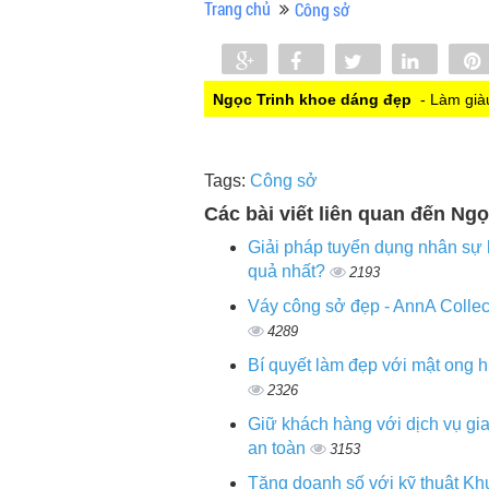
Trang chủ
Công sở
Share
Share
Tweet
Share
0
Ngọc Trinh khoe dáng đẹp
- Làm giàu
Tags:
Công sở
Các bài viết liên quan đến Ng
Giải pháp tuyển dụng nhân sự 
quả nhất?
2193
Váy công sở đẹp - AnnA Collec
4289
Bí quyết làm đẹp với mật ong 
2326
Giữ khách hàng với dịch vụ gi
an toàn
3153
Tăng doanh số với kỹ thuật K