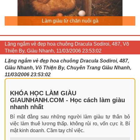
Làm giàu từ chăn nuôi gà
Lặng ngắm vẻ đẹp hoa chuông Dracula Sodiroi, 487, Võ
Thiện By, Giàu Nhanh, 11/03/2006 23:53:02
Lặng ngắm vẻ đẹp hoa chuông Dracula Sodiroi, 487,
Giàu Nhanh, Võ Thiện By, Chuyên Trang Giàu Nhanh,
11/03/2006 23:53:02
KHÓA HỌC LÀM GIÀU
GIAUNHANH.COM - Học cách làm giàu
nhanh nhất
Bí mật đằng sau những người làm giàu tự thân bỏ
việc làm thuê lương thấp. không rủi ro, vốn cực ít. Bí
mật kinh doanh. Cầm tay chỉ việc.