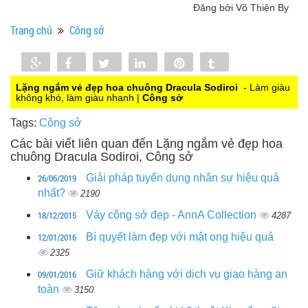
Đăng bởi Võ Thiện By
Trang chủ
Công sở
Share
Share
Tweet
Share
Pin
Tumblr
0
Lặng ngắm vẻ đẹp hoa chuông Dracula Sodiroi
- Làm giàu
không khó, làm giàu nhanh |
Công sở
Tags:
Công sở
Các bài viết liên quan đến Lặng ngắm vẻ đẹp hoa
chuông Dracula Sodiroi, Công sở
26/06/2019
Giải pháp tuyển dụng nhân sự hiệu quả
nhất?
2190
18/12/2015
Váy công sở đẹp - AnnA Collection
4287
12/01/2016
Bí quyết làm đẹp với mật ong hiệu quả
2325
09/01/2016
Giữ khách hàng với dịch vụ giao hàng an
toàn
3150