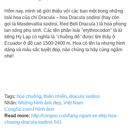
Hôm nay, mình sẽ giới thiệu với các bạn một trong những
loài hoa của chi Dracula – hoa Dracula sodiroi (hay còn
gọi là Masdevallia sodiroi, Red Bell Dracula ) là hoa phong
lan sống phụ sinh. Các tên phân loài "erythrocodon" là từ
tiếng Hy Lạp có nghĩa là "chuông đỏ" được tìm thấy ở
Ecuador ở độ cao 1500-2400 m. Hoa có tên lạ nhưng hình
dáng và màu sắc tuyệt đẹp, nào chúng ta hãy cùng ngắm
nhé!
Tags:
hoa chuông
,
thiên nhiên
,
dracula sodiroi
Nhãn:
Những hình ảnh đẹp
,
Việt Nam
CongSo.com
/
Hình ảnh
Read more:
http://congso.com/lang-ngam-ve-dep-hoa-
chuong-dracula-sodiroi-541