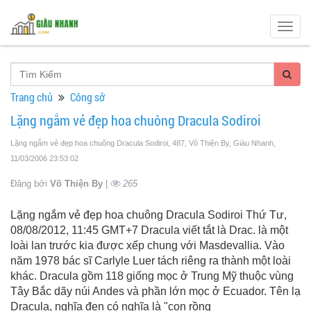
Togg
navig
Trang chủ
Công sở
Lặng ngắm vẻ đẹp hoa chuông Dracula Sodiroi
Lặng ngắm vẻ đẹp hoa chuông Dracula Sodiroi, 487, Võ Thiện By, Giàu Nhanh
,
11/03/2006 23:53:02
Đăng bởi
Võ Thiện By
|
265
Lặng ngắm vẻ đẹp hoa chuông Dracula Sodiroi Thứ Tư,
08/08/2012, 11:45 GMT+7 Dracula viết tắt là Drac. là một
loài lan trước kia được xếp chung với Masdevallia. Vào
năm 1978 bác sĩ Carlyle Luer tách riêng ra thành một loài
khác. Dracula gồm 118 giống mọc ở Trung Mỹ thuộc vùng
Tây Bắc dãy núi Andes và phần lớn mọc ở Ecuador. Tên lạ
Dracula, nghĩa đen có nghĩa là "con rồng