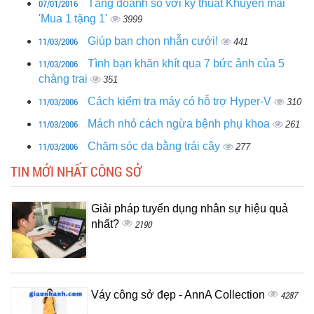
07/01/2016
Tăng doanh số với kỹ thuật Khuyến mãi
'Mua 1 tặng 1'
3999
11/03/2006
Giúp bạn chọn nhẫn cưới!
441
11/03/2006
Tình bạn khăn khít qua 7 bức ảnh của 5
chàng trai
351
11/03/2006
Cách kiểm tra máy có hỗ trợ Hyper-V
310
11/03/2006
Mách nhỏ cách ngừa bệnh phụ khoa
261
11/03/2006
Chăm sóc da bằng trái cây
277
TIN MỚI NHẤT CÔNG SỞ
Giải pháp tuyển dụng nhân sự hiệu quả
nhất?
2190
Váy công sở đẹp - AnnA Collection
4287