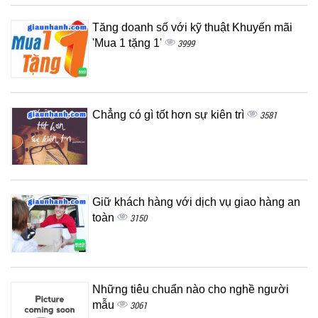
Tăng doanh số với kỹ thuật Khuyến mãi
'Mua 1 tặng 1'
3999
Chẳng có gì tốt hơn sự kiên trì
3581
Giữ khách hàng với dịch vụ giao hàng an
toàn
3150
Những tiêu chuẩn nào cho nghề người
mẫu
3061