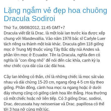
Lặng ngắm vẻ đẹp hoa chuông
Dracula Sodiroi
Thứ Tư, 08/08/2012, 11:45 GMT+7
Dracula viết tắt là Drac. là một loài lan trước kia được xếp
chung với Masdevallia. Vào năm 1978 bác sĩ Carlyle Luer
tách riêng ra thành một loài khác. Dracula gồm 118 giống
mọc ở Trung Mỹ thuộc vùng Tây Bắc dãy núi Andes và
phần lớn mọc ở Ecuador. Tên lạ Dracula, nghĩa đen có
nghĩa là "con rồng nhỏ" để nói đến các khía, cạnh kỳ lạ
như chiếc cựa dài của các đài hoa.
Cây lan không có thân, chỉ là những chiếc lá mọc sát vào
nhau và dài chừng 15-20 cm, ngang rộng 4-5 cm tùy theo
giống. Phần đông, cành hoa mọc ra ngang hoặc ở dưới
đáy nhưng cũng có giống cành hoa lên thẳng. Hoa thường
có môt chiếc hoặc nở liên tiếp. Có 3 giống Drac. sodiroi,
Drac. decussata hay neisseniae và Drac. papillosa có thể
tới 3 hoa nở cùng một lúc.