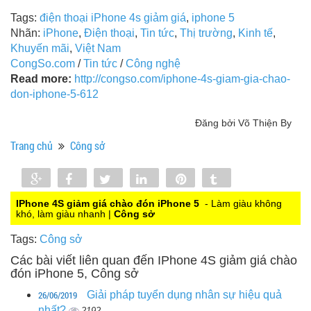
Tags:
điện thoại iPhone 4s giảm giá
,
iphone 5
Nhãn:
iPhone
,
Điện thoại
,
Tin tức
,
Thị trường
,
Kinh tế
,
Khuyến mãi
,
Việt Nam
CongSo.com
/
Tin tức
/
Công nghệ
Read more:
http://congso.com/iphone-4s-giam-gia-chao-
don-iphone-5-612
Đăng bởi Võ Thiện By
Trang chủ
Công sở
Share
Share
Tweet
Share
Pin
Tumblr
0
IPhone 4S giảm giá chào đón iPhone 5
- Làm giàu không
khó, làm giàu nhanh |
Công sở
Tags:
Công sở
Các bài viết liên quan đến IPhone 4S giảm giá chào
đón iPhone 5, Công sở
26/06/2019
Giải pháp tuyển dụng nhân sự hiệu quả
nhất?
2192