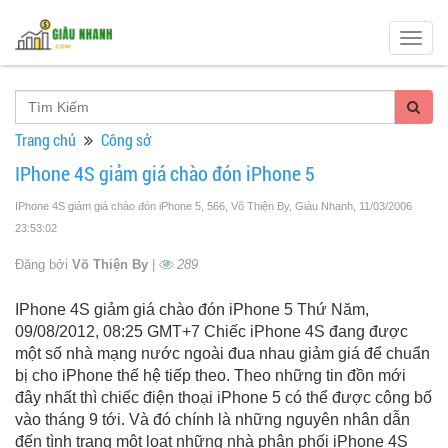
Togg
navig
Trang chủ
Công sở
IPhone 4S giảm giá chào đón iPhone 5
IPhone 4S giảm giá chào đón iPhone 5, 566, Võ Thiện By, Giàu Nhanh
, 11/03/2006
23:53:02
Đăng bởi
Võ Thiện By
|
289
IPhone 4S giảm giá chào đón iPhone 5 Thứ Năm,
09/08/2012, 08:25 GMT+7 Chiếc iPhone 4S đang được
một số nhà mạng nước ngoài đua nhau giảm giá để chuẩn
bị cho iPhone thế hệ tiếp theo. Theo những tin đồn mới
đây nhất thì chiếc điện thoại iPhone 5 có thể được công bố
vào tháng 9 tới. Và đó chính là những nguyên nhân dẫn
đến tình trạng một loạt những nhà phân phối iPhone 4S