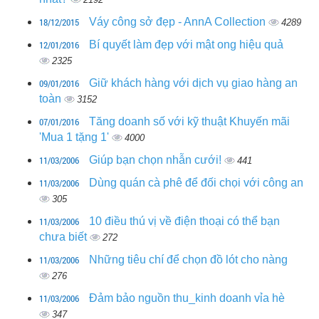
18/12/2015
Váy công sở đẹp - AnnA Collection
4289
12/01/2016
Bí quyết làm đẹp với mật ong hiệu quả
2325
09/01/2016
Giữ khách hàng với dịch vụ giao hàng an
toàn
3152
07/01/2016
Tăng doanh số với kỹ thuật Khuyến mãi
'Mua 1 tặng 1'
4000
11/03/2006
Giúp bạn chọn nhẫn cưới!
441
11/03/2006
Dùng quán cà phê để đối chọi với công an
305
11/03/2006
10 điều thú vị về điện thoại có thể bạn
chưa biết
272
11/03/2006
Những tiêu chí để chọn đồ lót cho nàng
276
11/03/2006
Đảm bảo nguồn thu_kinh doanh vỉa hè
347