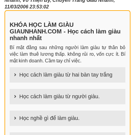
Nhanh, Võ Thiện By, Chuyên Trang Giàu Nhanh,
11/03/2006 23:53:02
KHÓA HỌC LÀM GIÀU
GIAUNHANH.COM - Học cách làm giàu
nhanh nhất
Bí mật đằng sau những người làm giàu tự thân bỏ
việc làm thuê lương thấp. không rủi ro, vốn cực ít. Bí
mật kinh doanh. Cầm tay chỉ việc.
Học cách làm giàu từ hai bàn tay trắng
100+ cách làm giàu từ hai bàn tay trắng đơn giản
nhưng hiệu quả bất ngờ. Bạn có thể thành công ngay
Học cách làm giàu từ người giàu.
cả khi không có gì trong tay.
100+ Bài học, bí quyết, tư duy, nguyên tắc, định luật
làm giàu từ người giàu. Bạn sẽ có được góc nhìn đa
Học nghề gì để làm giàu.
chiều khi đi sâu vào phân tích cách người giàu làm
giàu
Làm nghề gì bây giờ? Nghề dễ kiếm tiền nhiều tiền