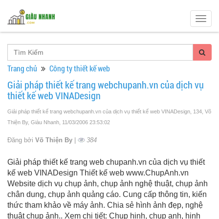
Togg
navig
Trang chủ
Công ty thiết kế web
Giải pháp thiết kế trang webchupanh.vn của dịch vụ
thiết kế web VINADesign
Giải pháp thiết kế trang webchupanh.vn của dịch vụ thiết kế web VINADesign, 134, Võ
Thiện By, Giàu Nhanh
, 11/03/2006 23:53:02
Đăng bởi
Võ Thiện By
|
384
Giải pháp thiết kế trang web chupanh.vn của dịch vụ thiết
kế web VINADesign Thiết kế web www.ChupAnh.vn
Website dịch vụ chụp ảnh, chụp ảnh nghệ thuật, chụp ảnh
chân dung, chụp ảnh quảng cáo. Cung cấp thông tin, kiến
thức tham khảo về máy ảnh. Chia sẻ hình ảnh đẹp, nghệ
thuật chụp ảnh.. Xem chi tiết: Chup hinh, chup anh, hinh