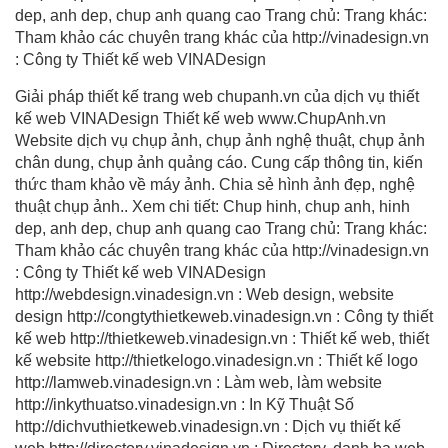
dep, anh dep, chup anh quang cao Trang chủ: Trang khác:
Tham khảo các chuyên trang khác của http://vinadesign.vn
: Công ty Thiết kế web VINADesign
Giải pháp thiết kế trang web chupanh.vn của dịch vụ thiết
kế web VINADesign Thiết kế web www.ChupAnh.vn
Website dịch vụ chụp ảnh, chụp ảnh nghệ thuật, chụp ảnh
chân dung, chụp ảnh quảng cáo. Cung cấp thông tin, kiến
thức tham khảo về máy ảnh. Chia sẻ hình ảnh đẹp, nghệ
thuật chụp ảnh.. Xem chi tiết: Chup hinh, chup anh, hinh
dep, anh dep, chup anh quang cao Trang chủ: Trang khác:
Tham khảo các chuyên trang khác của http://vinadesign.vn
: Công ty Thiết kế web VINADesign
http://webdesign.vinadesign.vn : Web design, website
design http://congtythietkeweb.vinadesign.vn : Công ty thiết
kế web http://thietkeweb.vinadesign.vn : Thiết kế web, thiết
kế website http://thietkelogo.vinadesign.vn : Thiết kế logo
http://lamweb.vinadesign.vn : Làm web, làm website
http://inkythuatso.vinadesign.vn : In Kỹ Thuật Số
http://dichvuthietkeweb.vinadesign.vn : Dịch vụ thiết kế