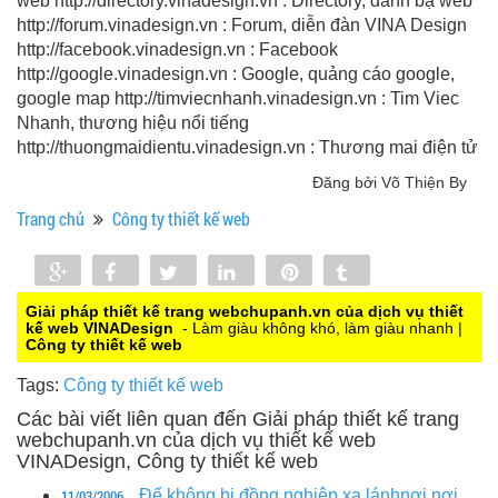
web http://directory.vinadesign.vn : Directory, danh bạ web
http://forum.vinadesign.vn : Forum, diễn đàn VINA Design
http://facebook.vinadesign.vn : Facebook
http://google.vinadesign.vn : Google, quảng cáo google,
google map http://timviecnhanh.vinadesign.vn : Tim Viec
Nhanh, thương hiệu nổi tiếng
http://thuongmaidientu.vinadesign.vn : Thương mai điện tử
Đăng bởi Võ Thiện By
Trang chủ
Công ty thiết kế web
Share
Share
Tweet
Share
Pin
Tumblr
0
Giải pháp thiết kế trang webchupanh.vn của dịch vụ thiết
kế web VINADesign
- Làm giàu không khó, làm giàu nhanh |
Công ty thiết kế web
Tags:
Công ty thiết kế web
Các bài viết liên quan đến Giải pháp thiết kế trang
webchupanh.vn của dịch vụ thiết kế web
VINADesign, Công ty thiết kế web
11/03/2006
Để không bị đồng nghiệp xa lánhnơi nơi