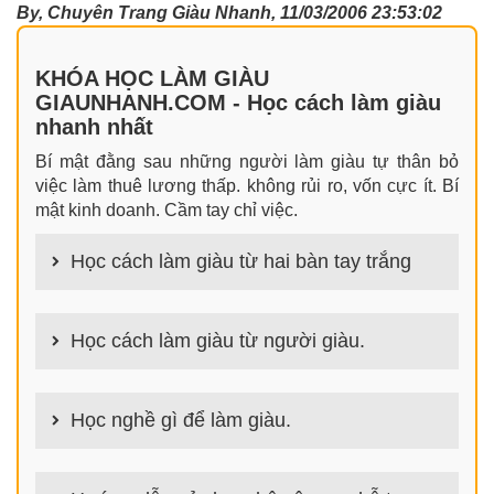
By, Chuyên Trang Giàu Nhanh, 11/03/2006 23:53:02
KHÓA HỌC LÀM GIÀU
GIAUNHANH.COM - Học cách làm giàu
nhanh nhất
Bí mật đằng sau những người làm giàu tự thân bỏ
việc làm thuê lương thấp. không rủi ro, vốn cực ít. Bí
mật kinh doanh. Cầm tay chỉ việc.
Học cách làm giàu từ hai bàn tay trắng
100+ cách làm giàu từ hai bàn tay trắng đơn giản
nhưng hiệu quả bất ngờ. Bạn có thể thành công ngay
Học cách làm giàu từ người giàu.
cả khi không có gì trong tay.
100+ Bài học, bí quyết, tư duy, nguyên tắc, định luật
làm giàu từ người giàu. Bạn sẽ có được góc nhìn đa
Học nghề gì để làm giàu.
chiều khi đi sâu vào phân tích cách người giàu làm
giàu
Làm nghề gì bây giờ? Nghề dễ kiếm tiền nhiều tiền
nhất hiện nay là gì? Nên học nghề gì để kiếm tiền