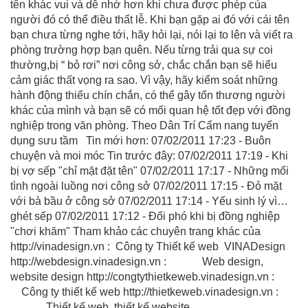
tên khác vui và dễ nhớ hơn khi chưa được phép của
người đó có thể điều thất lễ. Khi bạn gặp ai đó với cái tên
bạn chưa từng nghe tới, hãy hỏi lại, nói lại to lên và viết ra
phòng trường hợp bạn quên. Nếu từng trải qua sự coi
thường,bị “ bỏ rơi” nơi công sở, chắc chắn bạn sẽ hiểu
cảm giác thất vọng ra sao. Vì vậy, hãy kiểm soát những
hành động thiếu chín chắn, có thể gây tổn thương người
khác của mình và bạn sẽ có mối quan hệ tốt đẹp với đồng
nghiệp trong văn phòng. Theo Dân Trí Cẩm nang tuyển
dụng sưu tầm Tin mới hơn: 07/02/2011 17:23 - Buôn
chuyện và moi móc Tin trước đây: 07/02/2011 17:19 - Khi
bị vợ sếp "chỉ mặt đặt tên" 07/02/2011 17:17 - Những mối
tình ngoài luồng nơi công sở 07/02/2011 17:15 - Đỏ mặt
với bà bầu ở công sở 07/02/2011 17:14 - Yếu sinh lý vì…
ghét sếp 07/02/2011 17:12 - Đối phó khi bị đồng nghiệp
"chơi khăm" Tham khảo các chuyên trang khác của
http://vinadesign.vn : Công ty Thiết kế web VINADesign
http://webdesign.vinadesign.vn : Web design,
website design http://congtythietkeweb.vinadesign.vn :
Công ty thiết kế web http://thietkeweb.vinadesign.vn :
Thiết kế web, thiết kế website