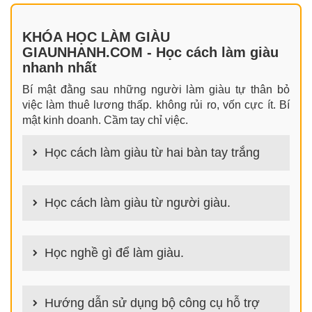
KHÓA HỌC LÀM GIÀU
GIAUNHANH.COM - Học cách làm giàu
nhanh nhất
Bí mật đằng sau những người làm giàu tự thân bỏ
việc làm thuê lương thấp. không rủi ro, vốn cực ít. Bí
mật kinh doanh. Cầm tay chỉ việc.
Học cách làm giàu từ hai bàn tay trắng
100+ cách làm giàu từ hai bàn tay trắng đơn giản
nhưng hiệu quả bất ngờ. Bạn có thể thành công ngay
Học cách làm giàu từ người giàu.
cả khi không có gì trong tay.
100+ Bài học, bí quyết, tư duy, nguyên tắc, định luật
làm giàu từ người giàu. Bạn sẽ có được góc nhìn đa
Học nghề gì để làm giàu.
chiều khi đi sâu vào phân tích cách người giàu làm
giàu
Làm nghề gì bây giờ? Nghề dễ kiếm tiền nhiều tiền
nhất hiện nay là gì? Nên học nghề gì để kiếm tiền
Hướng dẫn sử dụng bộ công cụ hỗ trợ