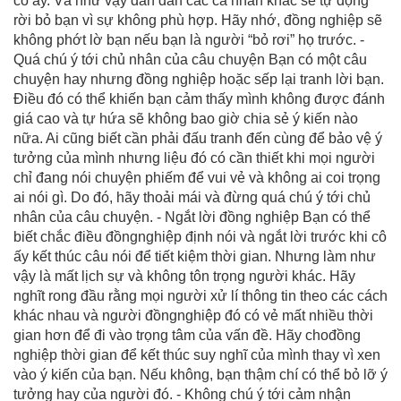
cô ấy. Và như vậy dần dần các cá nhân khác sẽ tự động
rời bỏ bạn vì sự không phù hợp. Hãy nhớ, đồng nghiệp sẽ
không phớt lờ bạn nếu bạn là người “bỏ rơi” họ trước. -
Quá chú ý tới chủ nhân của câu chuyện Bạn có một câu
chuyện hay nhưng đồng nghiệp hoặc sếp lại tranh lời bạn.
Điều đó có thể khiến bạn cảm thấy mình không được đánh
giá cao và tự hứa sẽ không bao giờ chia sẻ ý kiến nào
nữa. Ai cũng biết cần phải đấu tranh đến cùng để bảo vệ ý
tưởng của mình nhưng liệu đó có cần thiết khi mọi người
chỉ đang nói chuyện phiếm để vui vẻ và không ai coi trọng
ai nói gì. Do đó, hãy thoải mái và đừng quá chú ý tới chủ
nhân của câu chuyện. - Ngắt lời đồng nghiệp Bạn có thể
biết chắc điều đồngnghiệp định nói và ngắt lời trước khi cô
ấy kết thúc câu nói để tiết kiệm thời gian. Nhưng làm như
vậy là mất lịch sự và không tôn trọng người khác. Hãy
nghĩt rong đầu rằng mọi người xử lí thông tin theo các cách
khác nhau và người đồngnghiệp đó có vẻ mất nhiều thời
gian hơn để đi vào trọng tâm của vấn đề. Hãy chođồng
nghiệp thời gian để kết thúc suy nghĩ của mình thay vì xen
vào ý kiến của bạn. Nếu không, bạn thậm chí có thể bỏ lỡ ý
tưởng hay của người đó. - Không chú ý tới cảm nhận