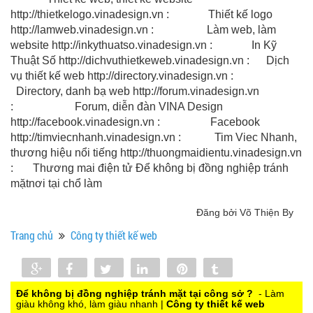
http://thietkelogo.vinadesign.vn : Thiết kế logo
http://lamweb.vinadesign.vn : Làm web, làm
website http://inkythuatso.vinadesign.vn : In Kỹ
Thuật Số http://dichvuthietkeweb.vinadesign.vn : Dịch
vụ thiết kế web http://directory.vinadesign.vn :
Directory, danh bạ web http://forum.vinadesign.vn
: Forum, diễn đàn VINA Design
http://facebook.vinadesign.vn : Facebook
http://timviecnhanh.vinadesign.vn : Tim Viec Nhanh,
thương hiệu nổi tiếng http://thuongmaidientu.vinadesign.vn
: Thương mai điện tử Để không bị đồng nghiệp tránh
mặtnơi tại chổ làm
Đăng bởi Võ Thiện By
Trang chủ
Công ty thiết kế web
Share
Share
Tweet
Share
Pin
Tumblr
0
Để không bị đồng nghiệp tránh mặt tại công sở ?
- Làm
giàu không khó, làm giàu nhanh |
Công ty thiết kế web