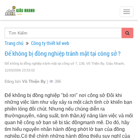
Togg
navig
Trang chủ
Công ty thiết kế web
Để không bị đồng nghiệp tránh mặt tại công sở ?
Để không bị đồng nghiệp tránh mặt tại công sở ?, 136, Võ Thiện By, Giàu Nhanh
,
11/03/2006 23:53:02
Đăng bởi
Võ Thiện By
|
396
Để không bị đồng nghiệp "bỏ rơi" nơi công sở Đôi khi
những việc làm như vậy xảy ra một cách tình cờ khiến bạn
phiền lòng đôi chút. Nhưng nếu chúng diễn ra
thườngxuyên, năng suất, tinh thần,kỹ năng làm việc và mối
quan hệ công sở bạn sẽ bị tác độngmạnh mẽ. Do đó, hãy
tìm hiểu nguyên nhân hành động phớt lờ bạn của đồng
nghiệp.Có thể chính những hành động thiếu suy nghĩ của