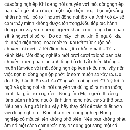
củađồng nghiệp Khi đang nói chuyện với một đồngnghiệp,
bạn bất ngờ nhận được một cuộc điện thoại, bạn vội vàng
nhận nó mà “ bỏ rơi” người đồng nghiệp kia. Anh/ cô ấy sẽ
cảm thấy mình không được tôn trọng.Nếu tiếp tục hành
động như vậy với những người khác, cuối cùng chính bạn
sẽ là người bị bỏ rơi. Do đó, hãy lịch sự xin lỗi người kia
rồi nhận điện thoại hoặcchờ tới khi kết thúc cuộc nói
chuyện rồi mới trả lời điện thoại, tin nhắn,email. - Tỏ ra
kênh kiệu Một đồng nghiệp mới tươi cười tớichỗ bạn bắt
chuyện nhưng bạn lại lạnh lùng bỏ đi. Tất nhiên không ai
muốn làmviệc với một đồng nghiệp kênh kiệu như vậy nên
việc bạn bị đồng nghiệp phớt lờ sớm muộn sẽ xảy ra. Do
đó, hãy thân thiện và hòa đồng với mọi người. Chú ý tới từ
ngữ và giọng nói khi nói chuyện và đừng tỏ ra mình thông
minh, tài giỏi hơn người. - Nóng tính Mọi người thường
lảng tránh những người tính tình nóng nảy, cư xử thô bạo.
Nếu bạn là người như vậy, hãy thay đổi để thân thiết hơn
với đồng nghiệp. - Đọc nhầm tên đồng nghiệp Đồng
nghiệp có một cái tên không phổ biến. Nếu bạn không phát
âm nó một cách chính xác hay tự động gọi sang một cái