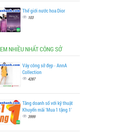
Thế giới nước hoa Dior
103
XEM NHIỀU NHẤT CÔNG SỞ
Váy công sở đẹp - AnnA
Collection
4287
Tăng doanh số với kỹ thuật
Khuyến mãi 'Mua 1 tặng 1'
3999