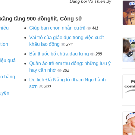
Đăng bởi Võ Thiện By
 xăng tăng 900 đồng/lít, Công sở
hiệu
Giúp bạn chọn nhẫn cưới!
441
Vai trò của giáo dục trong việc xuất
tion
khấu lao động
274
Bài thuốc bổ chữa đau lưng
288
hiệu quả
Quần áo trẻ em thu đông: những lưu ý
hay cần nhớ
282
ao hàng
Du lịch Đà Nẵng tới thăm Ngũ hành
sơn
300
huyến