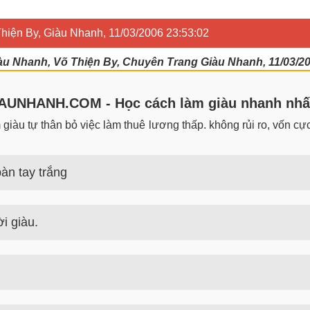
 Thiện By, Giàu Nhanh, 11/03/2006 23:53:02
Giàu Nhanh, Võ Thiện By, Chuyên Trang Giàu Nhanh, 11/03/2
UNHANH.COM - Học cách làm giàu nhanh nhấ
iàu tự thân bỏ việc làm thuê lương thấp. không rủi ro, vốn cực 
àn tay trắng
 trắng đơn giản nhưng hiệu quả bất ngờ. Bạn có thể thành công 
i giàu.
guyên tắc, định luật làm giàu từ người giàu. Bạn sẽ có được góc
 tiền nhiều tiền nhất hiện nay là gì? Nên học nghề gì để kiếm