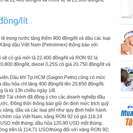
ồng/lít
 lẻ trong nước tăng thêm 900 đồng/lít và dầu các loại
n Xăng dầu Việt Nam (Petrolimex) thông báo với
 sẽ có giá mới là 22.400 đồng/lít và RON 92 là
20.800 đồng/lít, diezel 0,25S có giá 20.750 đồng/lít và
viên Dầu khí Tp.HCM (Saigon Petro) cũng có mức
á dầu hỏa chỉ tăng 400 đồng/lít lên 20.650 đồng/lít.
 là từ 13h chiều ngày 1/8.
Bộ Tài chính đã đồng ý cho các doanh nghiệp đầu
nước. Đồng thời thông báo giữ ổn định mức trích quỹ
u xăng, dầu và các loại phí như quy định hiện hành.
u chính của Việt Nam, xăng RON 92 có giá 116,14
 USD một thùng; dầu hỏa 120,90 USD một thùng.
rường trên là 114,71 USD/thùng đối với xăng RON 92;