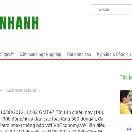
bí quyết
Cẩm nang nghề nghiệp
Bất động sản
Kỹ năng & Công cụ
TIN 
hanh
, 11/03/2006 23:53:02
 10/08/2012, 12:02 GMT+7 Từ 14h chiều nay (1/8),
900 đồng/lít và dầu các loại tăng 500 đồng/lít, đại
etrolimex) thông báo với VnEconomy.Với lần điều
 là 22.400 đồng/lít và RON 92 là 21.900 đồng/lít,