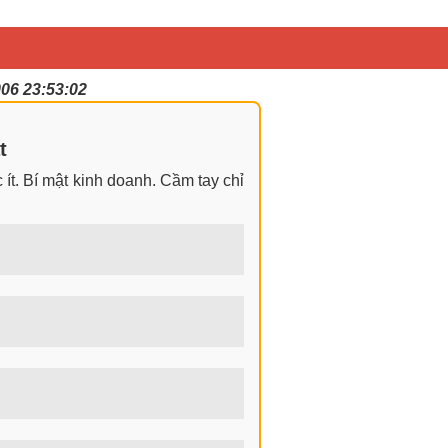
006 23:53:02
t
ít. Bí mật kinh doanh. Cầm tay chỉ
ngay cả khi không có gì trong tay.
 nhìn đa chiều khi đi sâu vào phân
 tiền hiện nay? Nghề kiếm tiền tại