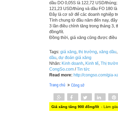
dầu DO 0,05S là 122,72 USD/thùng;
121,23 USD/thùng và dầu FO 180 là
Đây là cơ sở để các doanh nghiệp tr
Tính chung từ đầu năm đến nay, đây 
3 lần điều chỉnh tăng trong tháng 3,
đồng/lít.
Đồng thời, giá xăng cũng được điều 
Tags:
giá xăng
,
thị trường
,
xăng dầu
dầu
,
dự đoán giá xăng
Nhãn:
Kinh doanh
,
Kinh tế
,
Thị trườ
CongSo.com
/
Tin tức
Read more:
http://congso.com/gia-x
Trang chủ
Công sở
Share
Share
Tweet
Share
0
Giá xăng tăng 900 đồng/lít
- Làm giàu