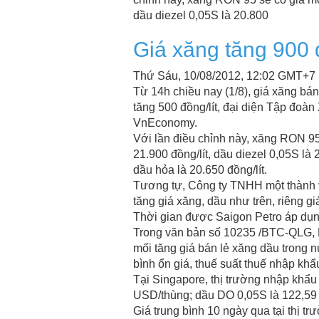
dầu diezel 0,05S là 20.800
Giá xăng tăng 900 đ
Thứ Sáu, 10/08/2012, 12:02 GMT+7
Từ 14h chiều nay (1/8), giá xăng bán
tăng 500 đồng/lít, đại diện Tập đoà
VnEconomy.
Với lần điều chỉnh này, xăng RON 95
21.900 đồng/lít, dầu diezel 0,05S là 
dầu hỏa là 20.650 đồng/lít.
Tương tự, Công ty TNHH một thành 
tăng giá xăng, dầu như trên, riêng gi
Thời gian được Saigon Petro áp dụng
Trong văn bản số 10235 /BTC-QLG, 
mối tăng giá bán lẻ xăng dầu trong 
bình ổn giá, thuế suất thuế nhập khẩ
Tại Singapore, thị trường nhập khẩ
USD/thùng; dầu DO 0,05S là 122,59
Giá trung bình 10 ngày qua tại thị t