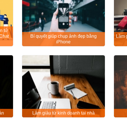
n tử
Chat
Bí quyết giúp chụp ảnh đẹp bằng
Làm g
iPhone
án
Làm giàu từ kinh doanh tại nhà