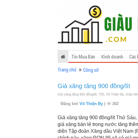
Tin Mua Bán
Kinh doanh
Các 
Trang chủ
Công sở
Giá xăng tăng 900 đồng/lít
Giá xăng tăng 900 đồng/lít, 705, Võ Thiện By, Giàu N
Đăng bởi
Võ Thiện By
|
302
Giá xăng tăng 900 đồng/lít Thứ Sáu,
giá xăng bán lẻ trong nước tăng thêm 
diện Tập đoàn Xăng dầu Việt Nam (P
chỉnh này, xăng RON 95 sẽ có giá mới