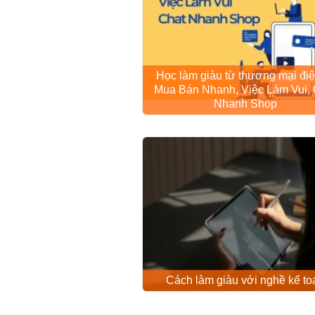
Học làm giàu từ thương mại điệ
Mua Bán Nhanh, Việc Làm Vui, 
Nhanh Shop
Cách làm giàu với nghề kế to