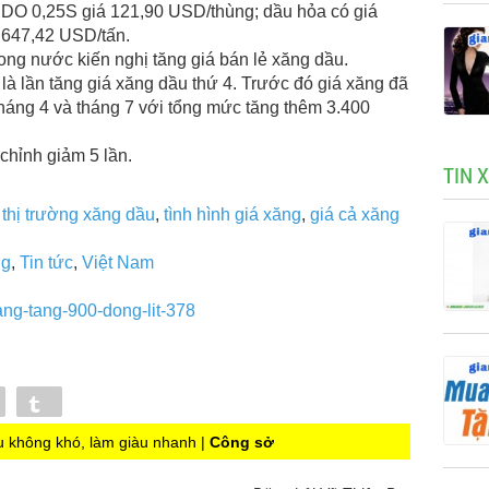
 DO 0,25S giá 121,90 USD/thùng; dầu hỏa có giá
 647,42 USD/tấn.
ong nước kiến nghị tăng giá bán lẻ xăng dầu.
là lần tăng giá xăng dầu thứ 4. Trước đó giá xăng đã
 tháng 4 và tháng 7 với tổng mức tăng thêm 3.400
chỉnh giảm 5 lần.
TIN 
,
thị trường xăng dầu
,
tình hình giá xăng
,
giá cả xăng
ng
,
Tin tức
,
Việt Nam
ang-tang-900-dong-lit-378
Pin
Tumblr
 không khó, làm giàu nhanh |
Công sở