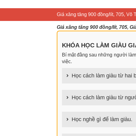
Giá xăng tăng 900 đồng/lít, 705, Võ
Giá xăng tăng 900 đồng/lít, 705, 
KHÓA HỌC LÀM GIÀU GIA
Bí mật đằng sau những người làm g
việc.
Học cách làm giàu từ hai b
100+ cách làm giàu từ hai bàn tay
Học cách làm giàu từ ngườ
100+ Bài học, bí quyết, tư duy, n
tích cách người giàu làm giàu
Học nghề gì để làm giàu.
Làm nghề gì bây giờ? Nghề dễ kiếm