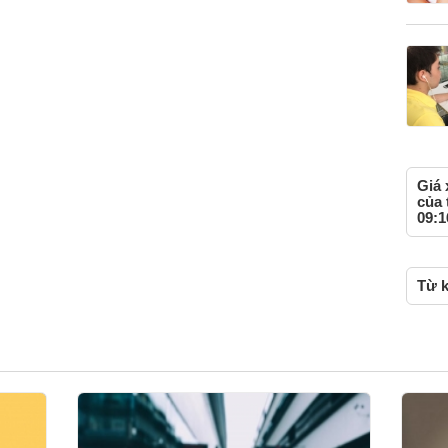
Giá 
của 
09:1
Từ k