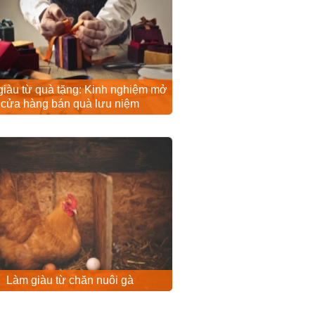
iàu từ quà tặng: Kinh nghiệm mở
cửa hàng bán quà lưu niệm
Làm giàu từ chăn nuôi gà