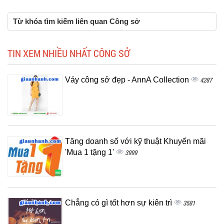
Từ khóa tìm kiếm liên quan Công sở
TIN XEM NHIỀU NHẤT CÔNG SỞ
Váy công sở đẹp - AnnA Collection
4287
Tăng doanh số với kỹ thuật Khuyến mãi
'Mua 1 tặng 1'
3999
Chẳng có gì tốt hơn sự kiên trì
3581