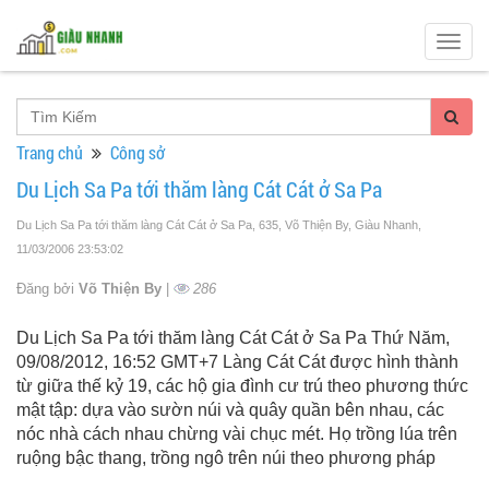
Togg
navig
Trang chủ
Công sở
Du Lịch Sa Pa tới thăm làng Cát Cát ở Sa Pa
Du Lịch Sa Pa tới thăm làng Cát Cát ở Sa Pa, 635, Võ Thiện By, Giàu Nhanh
,
11/03/2006 23:53:02
Đăng bởi
Võ Thiện By
|
286
Du Lịch Sa Pa tới thăm làng Cát Cát ở Sa Pa Thứ Năm,
09/08/2012, 16:52 GMT+7 Làng Cát Cát được hình thành
từ giữa thế kỷ 19, các hộ gia đình cư trú theo phương thức
mật tập: dựa vào sườn núi và quây quần bên nhau, các
nóc nhà cách nhau chừng vài chục mét. Họ trồng lúa trên
ruộng bậc thang, trồng ngô trên núi theo phương pháp