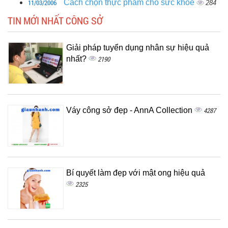
11/03/2006
Cách chọn thực phẩm cho sức khỏe
284
TIN MỚI NHẤT CÔNG SỞ
Giải pháp tuyển dụng nhân sự hiệu quả
nhất?
2190
Váy công sở đẹp - AnnA Collection
4287
Bí quyết làm đẹp với mật ong hiệu quả
2325