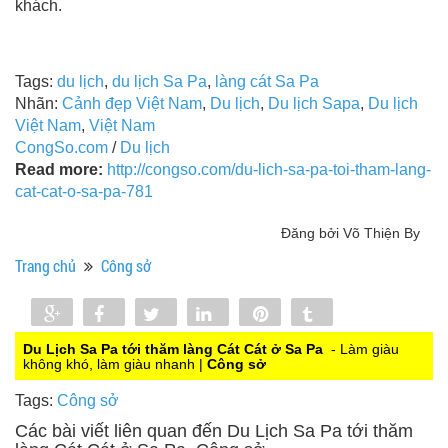
khách.
Tags:
du lịch
,
du lịch Sa Pa
,
làng cát Sa Pa
Nhãn:
Cảnh đẹp Việt Nam
,
Du lịch
,
Du lịch Sapa
,
Du lịch
Việt Nam
,
Việt Nam
CongSo.com
/
Du lịch
Read more:
http://congso.com/du-lich-sa-pa-toi-tham-lang-
cat-cat-o-sa-pa-781
Đăng bởi Võ Thiện By
Trang chủ
Công sở
Share
Share
Tweet
Share
Pin
Tumblr
0
Du Lịch Sa Pa tới thăm làng Cát Cát ở Sa Pa
- Làm giàu
không khó, làm giàu nhanh |
Công sở
Tags:
Công sở
Các bài viết liên quan đến Du Lịch Sa Pa tới thăm