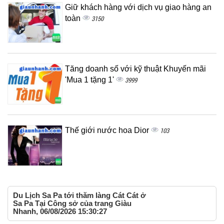
Giữ khách hàng với dịch vụ giao hàng an
toàn
3150
Tăng doanh số với kỹ thuật Khuyến mãi
'Mua 1 tặng 1'
3999
Thế giới nước hoa Dior
103
Du Lịch Sa Pa tới thăm làng Cát Cát ở
Sa Pa Tại Công sở của trang Giàu
Nhanh, 06/08/2026 15:30:27