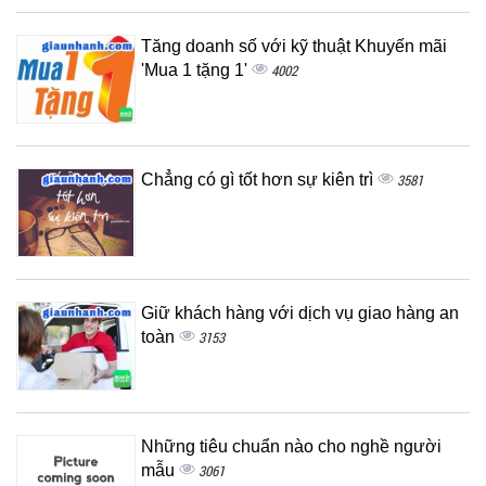
Tăng doanh số với kỹ thuật Khuyến mãi
'Mua 1 tặng 1'
4002
Chẳng có gì tốt hơn sự kiên trì
3581
Giữ khách hàng với dịch vụ giao hàng an
toàn
3153
Những tiêu chuẩn nào cho nghề người
mẫu
3061