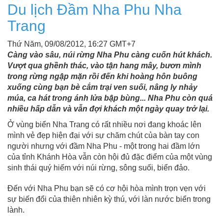
Du lịch Đầm Nha Phu Nha
Trang
Thứ Năm, 09/08/2012, 16:27 GMT+7
Càng vào sâu, núi rừng Nha Phu càng cuốn hút khách.
Vượt qua ghềnh thác, vào tận hang mây, bươn mình
trong rừng ngập mặn rồi đến khi hoàng hôn buông
xuống cùng bạn bè cắm trại ven suối, nâng ly nhảy
múa, ca hát trong ánh lửa bập bùng... Nha Phu còn quá
nhiều hấp dẫn và vẫn đợi khách một ngày quay trở lại.
Ở vùng biển Nha Trang có rất nhiều nơi đang khoác lên
mình vẻ đẹp hiện đại với sự chăm chút của bàn tay con
người nhưng với đầm Nha Phu - một trong hai đầm lớn
của tỉnh Khánh Hòa vẫn còn hội đủ đặc điểm của một vùng
sinh thái quý hiếm với núi rừng, sông suối, biển đảo.
Đến với Nha Phu bạn sẽ có cơ hội hòa mình trọn vẹn với
sự biến đổi của thiên nhiên kỳ thú, với làn nước biển trong
lành.