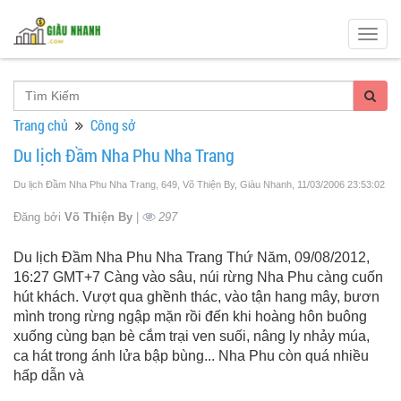
Togg
navig
Trang chủ
Công sở
Du lịch Đầm Nha Phu Nha Trang
Du lịch Đầm Nha Phu Nha Trang, 649, Võ Thiện By, Giàu Nhanh
, 11/03/2006 23:53:02
Đăng bởi
Võ Thiện By
|
297
Du lịch Đầm Nha Phu Nha Trang Thứ Năm, 09/08/2012,
16:27 GMT+7 Càng vào sâu, núi rừng Nha Phu càng cuốn
hút khách. Vượt qua ghềnh thác, vào tận hang mây, bươn
mình trong rừng ngập mặn rồi đến khi hoàng hôn buông
xuống cùng bạn bè cắm trại ven suối, nâng ly nhảy múa,
ca hát trong ánh lửa bập bùng... Nha Phu còn quá nhiều
hấp dẫn và