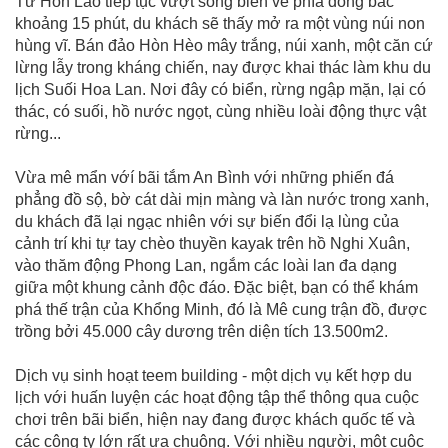
Từ Hòn Lao tiếp tục vượt sóng biển về phía đông bắc
khoảng 15 phút, du khách sẽ thấy mở ra một vùng núi non
hùng vĩ. Bán đảo Hòn Hèo mây trắng, núi xanh, một căn cứ
lừng lẫy trong kháng chiến, nay được khai thác làm khu du
lịch Suối Hoa Lan. Nơi đây có biển, rừng ngập mặn, lại có
thác, có suối, hồ nước ngọt, cùng nhiều loài động thực vật
rừng...
Vừa mê mẩn vớí bãi tắm An Bình với những phiến đá
phẳng đồ sộ, bờ cát dài mịn màng và làn nước trong xanh,
du khách đã lại ngạc nhiên với sự biến đổi lạ lùng của
cảnh trí khi tự tay chèo thuyền kayak trên hồ Nghi Xuân,
vào thăm động Phong Lan, ngắm các loài lan đa dạng
giữa một khung cảnh độc đáo. Đặc biệt, bạn có thể khám
phá thế trận của Khổng Minh, đó là Mê cung trận đồ, được
trồng bởi 45.000 cây dương trên diện tích 13.500m2.
Dịch vụ sinh hoạt teem building - một dịch vụ kết hợp du
lịch với huấn luyện các hoạt động tập thể thông qua cuộc
chơi trên bãi biển, hiện nay đang được khách quốc tế và
các công ty lớn rất ưa chuộng. Với nhiều người, một cuộc