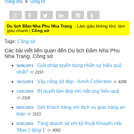
Trang chủ
Công sở
Share
Share
Tweet
Share
Pin
Tumblr
0
Du lịch Đầm Nha Phu Nha Trang
- Làm giàu không khó, làm
giàu nhanh |
Công sở
Tags:
Công sở
Các bài viết liên quan đến Du lịch Đầm Nha Phu
Nha Trang, Công sở
26/06/2019
Giải pháp tuyển dụng nhân sự hiệu quả
nhất?
2193
18/12/2015
Váy công sở đẹp - AnnA Collection
4289
12/01/2016
Bí quyết làm đẹp với mật ong hiệu quả
2326
09/01/2016
Giữ khách hàng với dịch vụ giao hàng an
toàn
3153
07/01/2016
Tăng doanh số với kỹ thuật Khuyến mãi
'Mua 1 tặng 1'
4002