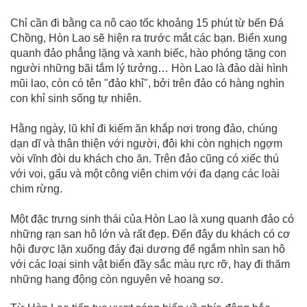
Chỉ cần đi bằng ca nô cao tốc khoảng 15 phút từ bến Đá
Chồng, Hòn Lao sẽ hiện ra trước mắt các bạn. Biển xung
quanh đảo phẳng lặng và xanh biếc, hào phóng tặng con
người những bãi tắm lý tưởng… Hòn Lao là đảo dài hình
mũi lao, còn có tên "đảo khỉ", bởi trên đảo có hàng nghìn
con khỉ sinh sống tự nhiên.
Hằng ngày, lũ khỉ đi kiếm ăn khắp nơi trong đảo, chúng
dạn dĩ và thân thiện với người, đôi khi còn nghịch ngợm
vòi vĩnh đòi du khách cho ăn. Trên đảo cũng có xiếc thú
với voi, gấu và một công viên chim với đa dạng các loài
chim rừng.
Một đặc trưng sinh thái của Hòn Lao là xung quanh đảo có
những rạn san hô lớn và rất đẹp. Đến đây du khách có cơ
hội được lặn xuống đáy đại dương để ngắm nhìn san hô
với các loại sinh vật biển đầy sắc màu rực rỡ, hay đi thăm
những hang động còn nguyên vẻ hoang sơ.