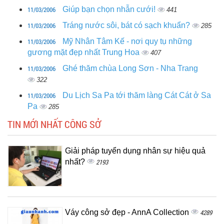
11/03/2006
Giúp bạn chọn nhẫn cưới!
441
11/03/2006
Tráng nước sôi, bát có sạch khuẩn?
285
11/03/2006
Mỹ Nhân Tâm Kế - nơi quy tụ những
gương mặt đẹp nhất Trung Hoa
407
11/03/2006
Ghé thăm chùa Long Sơn - Nha Trang
322
11/03/2006
Du Lịch Sa Pa tới thăm làng Cát Cát ở Sa
Pa
285
TIN MỚI NHẤT CÔNG SỞ
Giải pháp tuyển dụng nhân sự hiệu quả
nhất?
2193
Váy công sở đẹp - AnnA Collection
4289