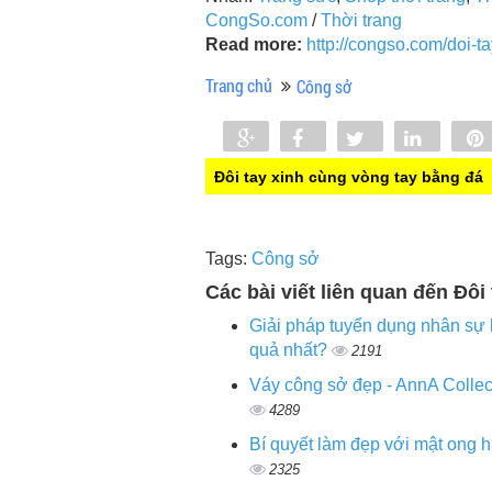
CongSo.com
/
Thời trang
Read more:
http://congso.com/doi-
Trang chủ
Công sở
Share
Share
Tweet
Share
0
Đôi tay xinh cùng vòng tay bằng đá
-
Tags:
Công sở
Các bài viết liên quan đến Đô
Giải pháp tuyển dụng nhân sự 
quả nhất?
2191
Váy công sở đẹp - AnnA Collec
4289
Bí quyết làm đẹp với mật ong 
2325