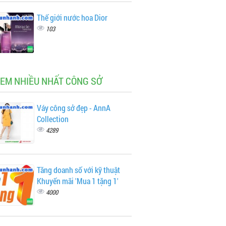
Thế giới nước hoa Dior
103
XEM NHIỀU NHẤT CÔNG SỞ
Váy công sở đẹp - AnnA
Collection
4289
Tăng doanh số với kỹ thuật
Khuyến mãi 'Mua 1 tặng 1'
4000