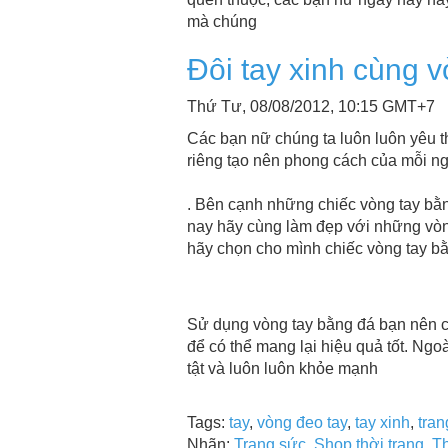
mà chúng
Đôi tay xinh cùng 
Thứ Tư, 08/08/2012, 10:15 GMT+7
Các bạn nữ chúng ta luôn luôn yêu t
riêng tạo nên phong cách của mỗi n
. Bên cạnh những chiếc vòng tay bằ
nay hãy cùng làm đẹp với những vòn
hãy chọn cho mình chiếc vòng tay bằ
Sử dụng vòng tay bằng đá bạn nên 
để có thể mang lại hiệu quả tốt. Ngo
tật và luôn luôn khỏe mạnh
Tags:
tay
,
vòng đeo tay
,
tay xinh
,
tra
Nhãn:
Trang sức
,
Shop thời trang
,
Th