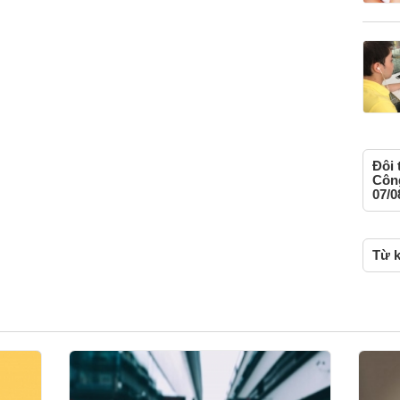
Đôi 
Công
07/0
Từ k