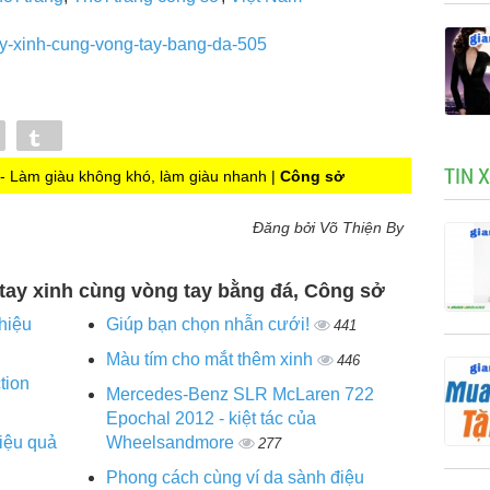
tay-xinh-cung-vong-tay-bang-da-505
Pin
Tumblr
TIN 
 Làm giàu không khó, làm giàu nhanh |
Công sở
Đăng bởi Võ Thiện By
i tay xinh cùng vòng tay bằng đá, Công sở
hiệu
Giúp bạn chọn nhẫn cưới!
441
Màu tím cho mắt thêm xinh
446
tion
Mercedes-Benz SLR McLaren 722
Epochal 2012 - kiệt tác của
hiệu quả
Wheelsandmore
277
Phong cách cùng ví da sành điệu