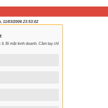
, 11/03/2006 23:53:02
t
ít. Bí mật kinh doanh. Cầm tay chỉ
ngay cả khi không có gì trong tay.
 nhìn đa chiều khi đi sâu vào phân
 tiền hiện nay? Nghề kiếm tiền tại