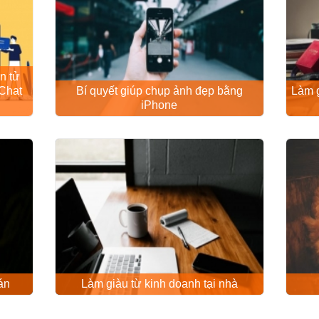
n tử
Chat
Bí quyết giúp chụp ảnh đẹp bằng
Làm g
iPhone
án
Làm giàu từ kinh doanh tại nhà