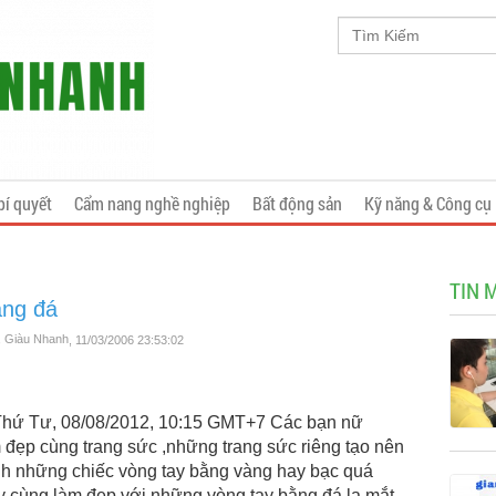
bí quyết
Cẩm nang nghề nghiệp
Bất động sản
Kỹ năng & Công cụ
TIN 
ằng đá
y, Giàu Nhanh
, 11/03/2006 23:53:02
 Thứ Tư, 08/08/2012, 10:15 GMT+7 Các bạn nữ
m đẹp cùng trang sức ,những trang sức riêng tạo nên
h những chiếc vòng tay bằng vàng hay bạc quá
y cùng làm đẹp với những vòng tay bằng đá lạ mắt