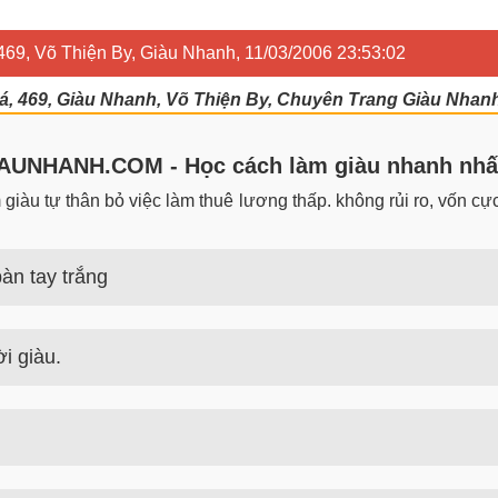
 469, Võ Thiện By, Giàu Nhanh, 11/03/2006 23:53:02
á, 469, Giàu Nhanh, Võ Thiện By, Chuyên Trang Giàu Nhanh
UNHANH.COM - Học cách làm giàu nhanh nhấ
iàu tự thân bỏ việc làm thuê lương thấp. không rủi ro, vốn cực 
àn tay trắng
 trắng đơn giản nhưng hiệu quả bất ngờ. Bạn có thể thành công 
i giàu.
guyên tắc, định luật làm giàu từ người giàu. Bạn sẽ có được góc
 tiền nhiều tiền nhất hiện nay là gì? Nên học nghề gì để kiếm