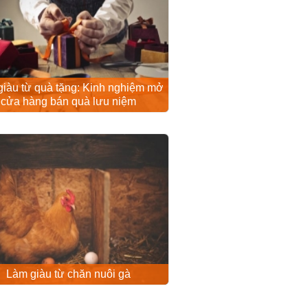
iàu từ quà tặng: Kinh nghiệm mở
cửa hàng bán quà lưu niệm
Làm giàu từ chăn nuôi gà