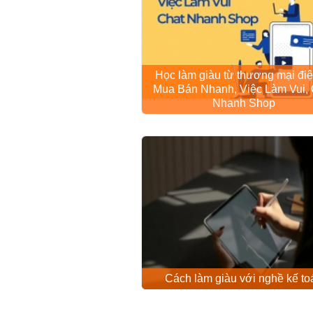
Học làm giàu từ thương mại điệ
Mua Bán Nhanh, Việc Làm Vui, 
Nhanh Shop
Cách làm giàu với nghề kế to