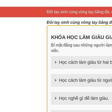
Đôi tay xinh cùng vòng tay bằng đá,
Đôi tay xinh cùng vòng tay bằng đ
KHÓA HỌC LÀM GIÀU GIA
Bí mật đằng sau những người làm g
việc.
Học cách làm giàu từ hai b
100+ cách làm giàu từ hai bàn tay
Học cách làm giàu từ ngườ
100+ Bài học, bí quyết, tư duy, n
tích cách người giàu làm giàu
Học nghề gì để làm giàu.
Làm nghề gì bây giờ? Nghề dễ kiếm