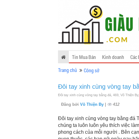
Tin Mua Bán
Kinh doanh
Các 
Trang chủ
Công sở
Đôi tay xinh cùng vòng tay b
Đôi tay xinh cùng vòng tay bằng đá, 469, Võ Thiện B
Đăng bởi
Võ Thiện By
|
412
Đôi tay xinh cùng vòng tay bằng đá
chúng ta luôn luôn yêu thích việc là
phong cách của mỗi người . Bên cạn
quen thuộc, các bạn nữ ngày nay hã