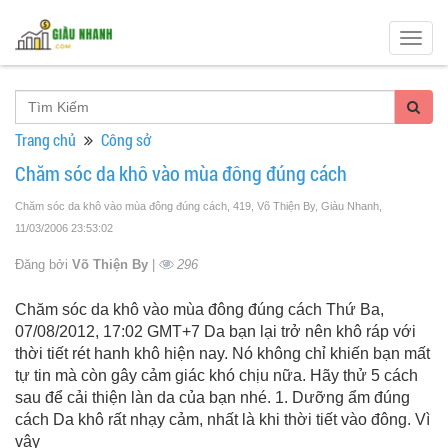
Togg
navig
Trang chủ
Công sở
Chăm sóc da khô vào mùa đông đúng cách
Chăm sóc da khô vào mùa đông đúng cách, 419, Võ Thiện By, Giàu Nhanh
,
11/03/2006 23:53:02
Đăng bởi
Võ Thiện By
|
296
Chăm sóc da khô vào mùa đông đúng cách Thứ Ba,
07/08/2012, 17:02 GMT+7 Da bạn lại trở nên khô ráp với
thời tiết rét hanh khô hiện nay. Nó không chỉ khiến bạn mất
tự tin mà còn gây cảm giác khó chịu nữa. Hãy thử 5 cách
sau để cải thiện làn da của bạn nhé. 1. Dưỡng ẩm đúng
cách Da khô rất nhạy cảm, nhất là khi thời tiết vào đông. Vì
vậy