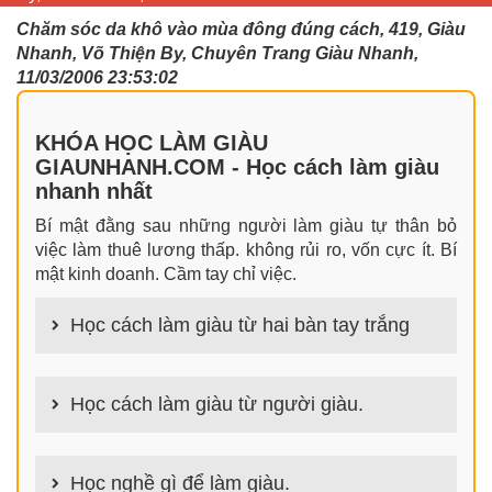
Chăm sóc da khô vào mùa đông đúng cách, 419, Giàu
Nhanh, Võ Thiện By, Chuyên Trang Giàu Nhanh,
11/03/2006 23:53:02
KHÓA HỌC LÀM GIÀU
GIAUNHANH.COM - Học cách làm giàu
nhanh nhất
Bí mật đằng sau những người làm giàu tự thân bỏ
việc làm thuê lương thấp. không rủi ro, vốn cực ít. Bí
mật kinh doanh. Cầm tay chỉ việc.
Học cách làm giàu từ hai bàn tay trắng
100+ cách làm giàu từ hai bàn tay trắng đơn giản
nhưng hiệu quả bất ngờ. Bạn có thể thành công ngay
Học cách làm giàu từ người giàu.
cả khi không có gì trong tay.
100+ Bài học, bí quyết, tư duy, nguyên tắc, định luật
làm giàu từ người giàu. Bạn sẽ có được góc nhìn đa
Học nghề gì để làm giàu.