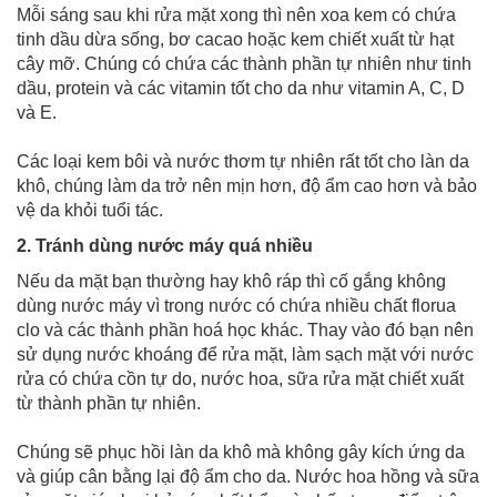
Mỗi sáng sau khi rửa mặt xong thì nên xoa kem có chứa
tinh dầu dừa sống, bơ cacao hoặc kem chiết xuất từ hạt
cây mỡ. Chúng có chứa các thành phần tự nhiên như tinh
dầu, protein và các vitamin tốt cho da như vitamin A, C, D
và E.
Các loại kem bôi và nước thơm tự nhiên rất tốt cho làn da
khô, chúng làm da trở nên mịn hơn, độ ẩm cao hơn và bảo
vệ da khỏi tuổi tác.
2. Tránh dùng nước máy quá nhiều
Nếu da mặt bạn thường hay khô ráp thì cố gắng không
dùng nước máy vì trong nước có chứa nhiều chất florua
clo và các thành phần hoá học khác. Thay vào đó bạn nên
sử dụng nước khoáng để rửa mặt, làm sạch mặt với nước
rửa có chứa cồn tự do, nước hoa, sữa rửa mặt chiết xuất
từ thành phần tự nhiên.
Chúng sẽ phục hồi làn da khô mà không gây kích ứng da
và giúp cân bằng lại độ ẩm cho da. Nước hoa hồng và sữa