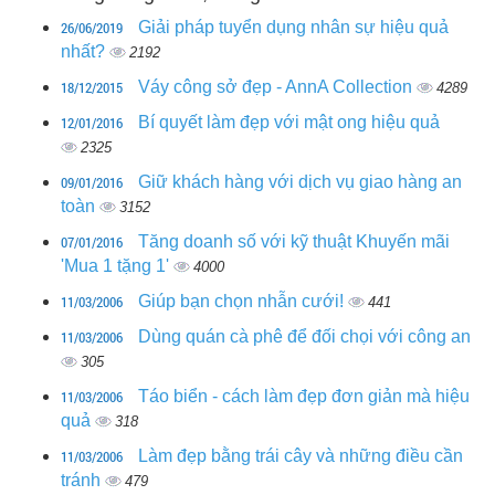
26/06/2019
Giải pháp tuyển dụng nhân sự hiệu quả
nhất?
2192
18/12/2015
Váy công sở đẹp - AnnA Collection
4289
12/01/2016
Bí quyết làm đẹp với mật ong hiệu quả
2325
09/01/2016
Giữ khách hàng với dịch vụ giao hàng an
toàn
3152
07/01/2016
Tăng doanh số với kỹ thuật Khuyến mãi
'Mua 1 tặng 1'
4000
11/03/2006
Giúp bạn chọn nhẫn cưới!
441
11/03/2006
Dùng quán cà phê để đối chọi với công an
305
11/03/2006
Táo biển - cách làm đẹp đơn giản mà hiệu
quả
318
11/03/2006
Làm đẹp bằng trái cây và những điều cần
tránh
479