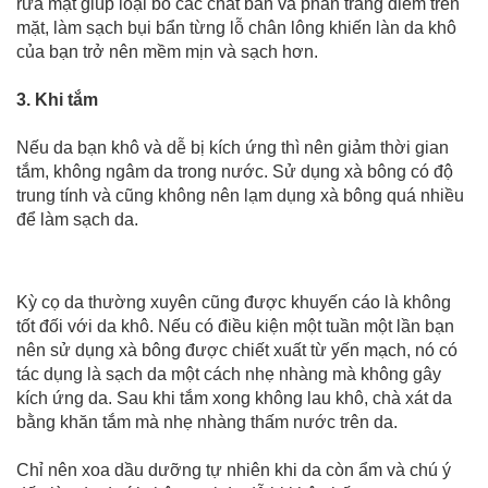
rửa mặt giúp loại bỏ các chất bẩn và phấn trang điểm trên
mặt, làm sạch bụi bẩn từng lỗ chân lông khiến làn da khô
của bạn trở nên mềm mịn và sạch hơn.
3. Khi tắm
Nếu da bạn khô và dễ bị kích ứng thì nên giảm thời gian
tắm, không ngâm da trong nước. Sử dụng xà bông có độ
trung tính và cũng không nên lạm dụng xà bông quá nhiều
để làm sạch da.
Kỳ cọ da thường xuyên cũng được khuyến cáo là không
tốt đối với da khô. Nếu có điều kiện một tuần một lần bạn
nên sử dụng xà bông được chiết xuất từ yến mạch, nó có
tác dụng là sạch da một cách nhẹ nhàng mà không gây
kích ứng da. Sau khi tắm xong không lau khô, chà xát da
bằng khăn tắm mà nhẹ nhàng thấm nước trên da.
Chỉ nên xoa dầu dưỡng tự nhiên khi da còn ẩm và chú ý