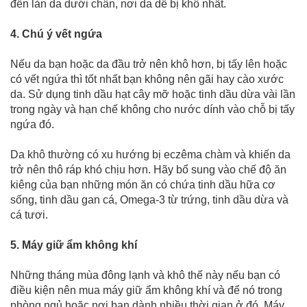
đến làn da dưới chân, nơi da dễ bị khô nhất.
4. Chú ý vết ngứa
Nếu da bạn hoặc da đầu trở nên khô hơn, bị tấy lên hoặc
có vết ngứa thì tốt nhất bạn không nên gãi hay cào xước
da. Sử dụng tinh dầu hạt cây mỡ hoặc tinh dầu dừa vài lần
trong ngày và hạn chế không cho nước dính vào chỗ bị tấy
ngứa đó.
Da khô thường có xu hướng bị eczêma chàm và khiến da
trở nên thô ráp khó chịu hơn. Hãy bổ sung vào chế độ ăn
kiêng của bạn những món ăn có chứa tinh dầu hữa cơ
sống, tinh dầu gan cá, Omega-3 từ trứng, tinh dầu dừa và
cá tươi.
5. Máy giữ ẩm không khí
Những tháng mùa đông lạnh và khô thế này nếu bạn có
điều kiện nên mua máy giữ ẩm không khí và để nó trong
phòng ngủ hoặc nơi bạn dành nhiều thời gian ở đó. Máy