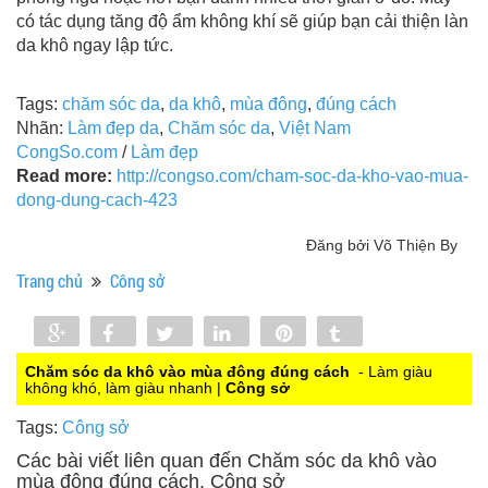
có tác dụng tăng độ ẩm không khí sẽ giúp bạn cải thiện làn
da khô ngay lập tức.
Tags:
chăm sóc da
,
da khô
,
mùa đông
,
đúng cách
Nhãn:
Làm đẹp da
,
Chăm sóc da
,
Việt Nam
CongSo.com
/
Làm đẹp
Read more:
http://congso.com/cham-soc-da-kho-vao-mua-
dong-dung-cach-423
Đăng bởi Võ Thiện By
Trang chủ
Công sở
Share
Share
Tweet
Share
Pin
Tumblr
0
Chăm sóc da khô vào mùa đông đúng cách
- Làm giàu
không khó, làm giàu nhanh |
Công sở
Tags:
Công sở
Các bài viết liên quan đến Chăm sóc da khô vào
mùa đông đúng cách, Công sở