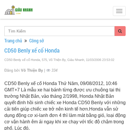
Togg
navig
Trang chủ
Công sở
CD50 Benly xế cổ Honda
CD50 Benly xế cổ Honda, 575, Võ Thiện By, Giàu Nhanh
, 11/03/2006 23:53:02
Đăng bởi
Võ Thiện By
|
334
CD50 Benly xế cổ Honda Thứ Năm, 09/08/2012, 10:46
GMT+7 Là mẫu xe hai bánh từng được ưu chuộng tại thị
trường Nhật Bản, vào tháng 2/1998, Honda Nhật Bản
quyết định hồi sinh chiếc xe Honda CD50 Benly với những
cải tiến giúp chiếc xe trở nên kinh tế hơn.Honda vẫn sử
dụng động cơ xi-lanh đơn 4 thì làm mát bằng gió, loại động
cơ vận hành êm ái ngay khi xe chạy với tốc độ chậm trong
phố. Lúc đó,