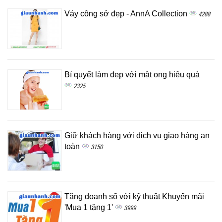
Váy công sở đẹp - AnnA Collection
4288
Bí quyết làm đẹp với mật ong hiệu quả
2325
Giữ khách hàng với dịch vụ giao hàng an
toàn
3150
Tăng doanh số với kỹ thuật Khuyến mãi
'Mua 1 tặng 1'
3999