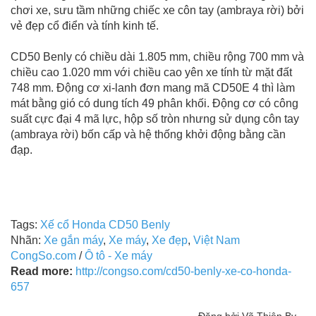
chơi xe, sưu tầm những chiếc xe côn tay (ambraya rời) bởi
vẻ đẹp cổ điển và tính kinh tế.
CD50 Benly có chiều dài 1.805 mm, chiều rộng 700 mm và
chiều cao 1.020 mm với chiều cao yên xe tính từ mặt đất
748 mm. Động cơ xi-lanh đơn mang mã CD50E 4 thì làm
mát bằng gió có dung tích 49 phân khối. Động cơ có công
suất cực đại 4 mã lực, hộp số tròn nhưng sử dụng côn tay
(ambraya rời) bốn cấp và hệ thống khởi động bằng cần
đạp.
Tags:
Xế cổ Honda CD50 Benly
Nhãn:
Xe gắn máy
,
Xe máy
,
Xe đẹp
,
Việt Nam
CongSo.com
/
Ô tô - Xe máy
Read more:
http://congso.com/cd50-benly-xe-co-honda-
657
Đăng bởi Võ Thiện By