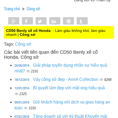
Trang chủ
Công sở
Share
Share
Tweet
Share
Pin
Tumblr
0
CD50 Benly xế cổ Honda
- Làm giàu không khó, làm giàu
nhanh |
Công sở
Tags:
Công sở
Các bài viết liên quan đến CD50 Benly xế cổ
Honda, Công sở
26/06/2019
Giải pháp tuyển dụng nhân sự hiệu quả
nhất?
2191
18/12/2015
Váy công sở đẹp - AnnA Collection
4288
12/01/2016
Bí quyết làm đẹp với mật ong hiệu quả
2325
09/01/2016
Giữ khách hàng với dịch vụ giao hàng an
toàn
3150
07/01/2016
Tăng doanh số với kỹ thuật Khuyến mãi