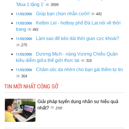
'Mua 1 tặng 1'
3999
11/03/2006
Giúp bạn chọn nhẫn cưới!
441
11/03/2006
Kelbin Lei - hotboy phố Đà Lạt nói về thời
trang
441
11/03/2006
Làm sao để kéo dài thời gian cực khoái?
275
11/03/2006
Dương Mịch - nàng Vương Chiêu Quân
kiều diễm giữa thế giới thực tại
316
11/03/2006
Chăm sóc da nhờn cho bạn gái thêm tự tin
364
TIN MỚI NHẤT CÔNG SỞ
Giải pháp tuyển dụng nhân sự hiệu quả
nhất?
2191