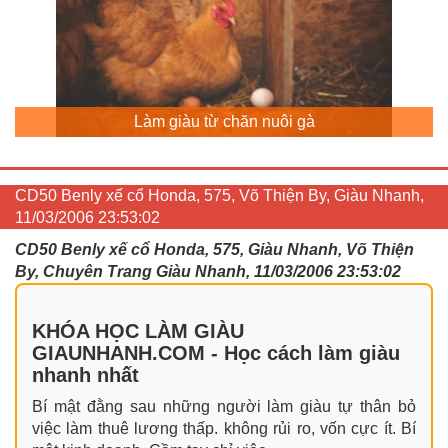
Làm giàu từ chăn nuôi gà
CD50 Benly xế cổ Honda, 575, Võ Thiện By, Giàu Nhanh,
11/03/2006 23:53:02
CD50 Benly xế cổ Honda, 575, Giàu Nhanh, Võ Thiện
By, Chuyên Trang Giàu Nhanh, 11/03/2006 23:53:02
KHÓA HỌC LÀM GIÀU
GIAUNHANH.COM - Học cách làm giàu
nhanh nhất
Bí mật đằng sau những người làm giàu tự thân bỏ
việc làm thuê lương thấp. không rủi ro, vốn cực ít. Bí