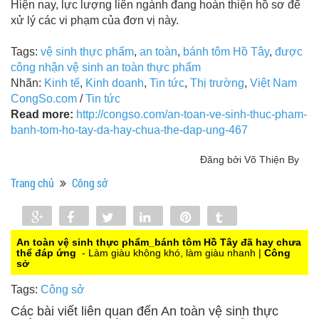
Hiện nay, lực lượng liên ngành đang hoàn thiện hồ sơ để
xử lý các vi phạm của đơn vị này.
Tags:
vệ sinh thực phẩm
,
an toàn
,
bánh tôm Hồ Tây
,
được
công nhận vệ sinh an toàn thực phẩm
Nhãn:
Kinh tế
,
Kinh doanh
,
Tin tức
,
Thị trường
,
Việt Nam
CongSo.com
/
Tin tức
Read more:
http://congso.com/an-toan-ve-sinh-thuc-pham-
banh-tom-ho-tay-da-hay-chua-the-dap-ung-467
Đăng bởi Võ Thiện By
Trang chủ
Công sở
Share
Share
Tweet
Share
Pin
Tumblr
0
An toàn vệ sinh thực phẩm_bánh tôm Hồ Tây đã hay chưa
thể đáp ứng
- Làm giàu không khó, làm giàu nhanh |
Công
sở
Tags:
Công sở
Các bài viết liên quan đến An toàn vệ sinh thực