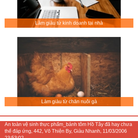
Làm giàu từ kinh doanh tại nhà
Làm giàu từ chăn nuôi gà
An toàn vệ sinh thực phẩm_bánh tôm Hồ Tây đã hay chưa
thể đáp ứng, 442, Võ Thiện By, Giàu Nhanh, 11/03/2006
23:53:02