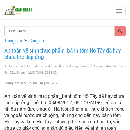
Togg
navig
Trang chủ
Công sở
An toàn vệ sinh thực phẩm_bánh tôm Hồ Tây đã hay
chưa thể đáp ứng
An toàn vệ sinh thực phẩm_bánh tôm Hồ Tây đã hay chưa thể đáp ứng, 442, Võ Thiện
By, Giàu Nhanh
, 11/03/2006 23:53:02
Đăng bởi
Võ Thiện By
|
282
An toàn vệ sinh thực phẩm_bánh tôm Hồ Tây đã hay chưa
thể đáp ứng Thứ Tư, 08/08/2012, 08:14 GMT+7 Dù đã rất
nhiều năm được người Hà Nội cũng như thực khách trong
và ngoài nước ưa chuộng, nhưng cho đến nay bánh tôm
Hồ Tây và kem Hồ Tây - những đặc sản của Thủ đô, vẫn
chưa có giấy chứng nhận đủ điều kiện vệ sinh an toàn