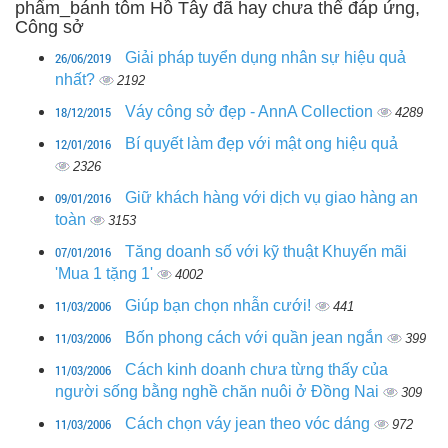
phẩm_bánh tôm Hồ Tây đã hay chưa thể đáp ứng,
Công sở
26/06/2019
Giải pháp tuyển dụng nhân sự hiệu quả
nhất?
2192
18/12/2015
Váy công sở đẹp - AnnA Collection
4289
12/01/2016
Bí quyết làm đẹp với mật ong hiệu quả
2326
09/01/2016
Giữ khách hàng với dịch vụ giao hàng an
toàn
3153
07/01/2016
Tăng doanh số với kỹ thuật Khuyến mãi
'Mua 1 tặng 1'
4002
11/03/2006
Giúp bạn chọn nhẫn cưới!
441
11/03/2006
Bốn phong cách với quần jean ngắn
399
11/03/2006
Cách kinh doanh chưa từng thấy của
người sống bằng nghề chăn nuôi ở Đồng Nai
309
11/03/2006
Cách chọn váy jean theo vóc dáng
972