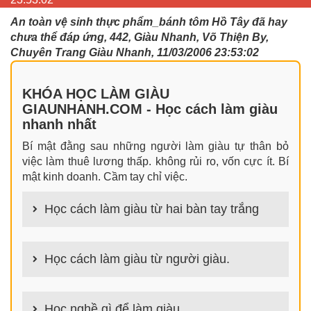
An toàn vệ sinh thực phẩm_bánh tôm Hồ Tây đã hay
chưa thể đáp ứng, 442, Giàu Nhanh, Võ Thiện By,
Chuyên Trang Giàu Nhanh, 11/03/2006 23:53:02
KHÓA HỌC LÀM GIÀU
GIAUNHANH.COM - Học cách làm giàu
nhanh nhất
Bí mật đằng sau những người làm giàu tự thân bỏ
việc làm thuê lương thấp. không rủi ro, vốn cực ít. Bí
mật kinh doanh. Cầm tay chỉ việc.
Học cách làm giàu từ hai bàn tay trắng
100+ cách làm giàu từ hai bàn tay trắng đơn giản
nhưng hiệu quả bất ngờ. Bạn có thể thành công ngay
Học cách làm giàu từ người giàu.
cả khi không có gì trong tay.
100+ Bài học, bí quyết, tư duy, nguyên tắc, định luật
làm giàu từ người giàu. Bạn sẽ có được góc nhìn đa
Học nghề gì để làm giàu.