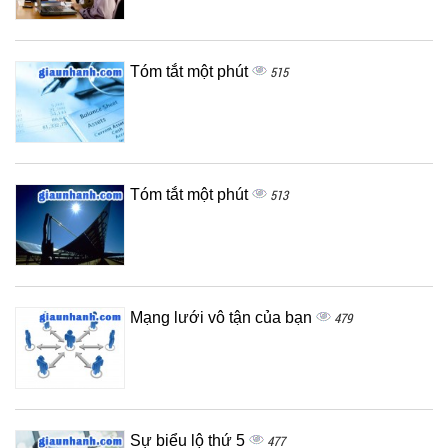
Tóm tắt một phút
515
Tóm tắt một phút
513
Mạng lưới vô tận của bạn
479
Sự biểu lộ thứ 5
477