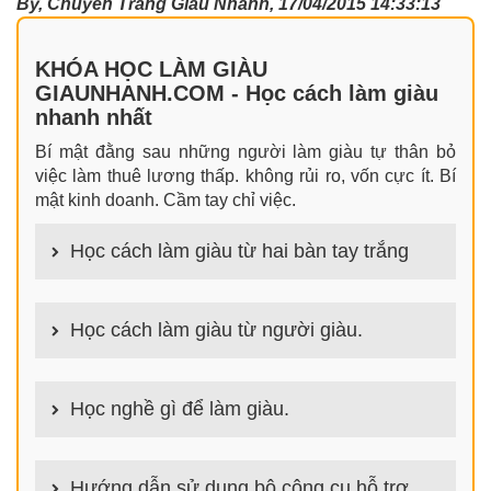
By, Chuyên Trang Giàu Nhanh, 17/04/2015 14:33:13
KHÓA HỌC LÀM GIÀU
GIAUNHANH.COM - Học cách làm giàu
nhanh nhất
Bí mật đằng sau những người làm giàu tự thân bỏ
việc làm thuê lương thấp. không rủi ro, vốn cực ít. Bí
mật kinh doanh. Cầm tay chỉ việc.
Học cách làm giàu từ hai bàn tay trắng
100+ cách làm giàu từ hai bàn tay trắng đơn giản
nhưng hiệu quả bất ngờ. Bạn có thể thành công ngay
Học cách làm giàu từ người giàu.
cả khi không có gì trong tay.
100+ Bài học, bí quyết, tư duy, nguyên tắc, định luật
làm giàu từ người giàu. Bạn sẽ có được góc nhìn đa
Học nghề gì để làm giàu.
chiều khi đi sâu vào phân tích cách người giàu làm
giàu
Làm nghề gì bây giờ? Nghề dễ kiếm tiền nhiều tiền
nhất hiện nay là gì? Nên học nghề gì để kiếm tiền
Hướng dẫn sử dụng bộ công cụ hỗ trợ