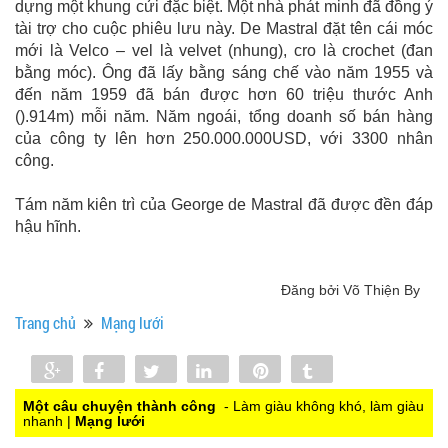
dựng một khung cửi đặc biệt. Một nhà phát minh đã đồng ý
tài trợ cho cuộc phiêu lưu này. De Mastral đặt tên cái móc
mới là Velco – vel là velvet (nhung), cro là crochet (đan
bằng móc). Ông đã lấy bằng sáng chế vào năm 1955 và
đến năm 1959 đã bán được hơn 60 triệu thước Anh
().914m) mỗi năm. Năm ngoái, tổng doanh số bán hàng
của công ty lên hơn 250.000.000USD, với 3300 nhân
công.
Tám năm kiên trì của George de Mastral đã được đền đáp
hậu hĩnh.
Đăng bởi Võ Thiện By
Trang chủ
Mạng lưới
Share
Share
Tweet
Share
Pin
Tumblr
0
Một câu chuyện thành công
- Làm giàu không khó, làm giàu
nhanh |
Mạng lưới