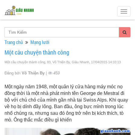
Togg
navig
Trang chủ
Mạng lưới
Một câu chuyện thành công
Một câu chuyện thành công, 83, Võ Thiện By, Giàu Nhanh
, 17/04/2015 14:33:13
Đăng bởi
Võ Thiện By
|
459
Một ngày năm 1948, một quản lý cửa hàng máy móc nọ
đồng thời là một nhà phát minh tên George de Mestral đi
bộ với chú chó của mình gần nhà tại Swiss Alps. Khi quay
về họ bị dính đầy lông. Ban đầu, ông bực mình trong lúc
nhổ chúng ra, nhưng sau đó ông trở nên bị kích thích, tò
mò. Ông thắc mắc điều gì khiến