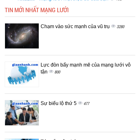
TIN MỚI NHẤT MẠNG LƯỚI
Chạm vào sức mạnh của vũ trụ
3280
Lực đòn bẩy mạnh mẽ của mạng lưới vô
tận
800
Sự biểu lộ thứ 5
477