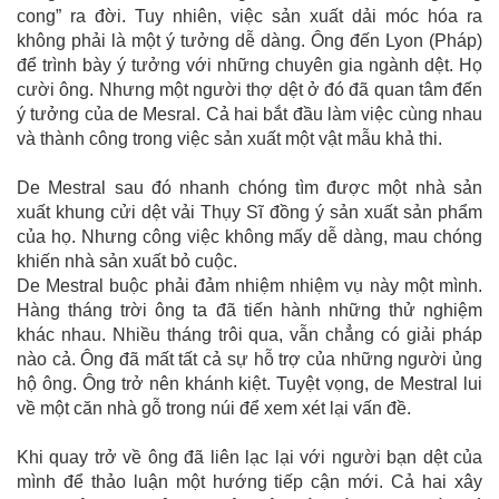
cong” ra đời. Tuy nhiên, việc sản xuất dải móc hóa ra
không phải là một ý tưởng dễ dàng. Ông đến Lyon (Pháp)
để trình bày ý tưởng với những chuyên gia ngành dệt. Họ
cười ông. Nhưng một người thợ dệt ở đó đã quan tâm đến
ý tưởng của de Mesral. Cả hai bắt đầu làm việc cùng nhau
và thành công trong việc sản xuất một vật mẫu khả thi.
De Mestral sau đó nhanh chóng tìm được một nhà sản
xuất khung cửi dệt vải Thụy Sĩ đồng ý sản xuất sản phẩm
của họ. Nhưng công việc không mấy dễ dàng, mau chóng
khiến nhà sản xuất bỏ cuộc.
De Mestral buộc phải đảm nhiệm nhiệm vụ này một mình.
Hàng tháng trời ông ta đã tiến hành những thử nghiệm
khác nhau. Nhiều tháng trôi qua, vẫn chẳng có giải pháp
nào cả. Ông đã mất tất cả sự hỗ trợ của những người ủng
hộ ông. Ông trở nên khánh kiệt. Tuyệt vọng, de Mestral lui
về một căn nhà gỗ trong núi để xem xét lại vấn đề.
Khi quay trở về ông đã liên lạc lại với người bạn dệt của
mình để thảo luận một hướng tiếp cận mới. Cả hai xây