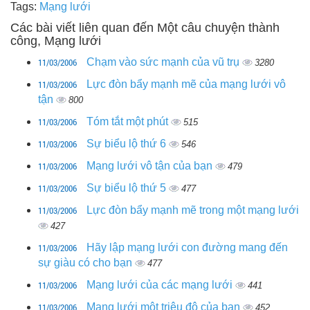
Tags:
Mạng lưới
Các bài viết liên quan đến Một câu chuyện thành
công, Mạng lưới
11/03/2006
Chạm vào sức mạnh của vũ trụ
3280
11/03/2006
Lực đòn bẩy mạnh mẽ của mạng lưới vô
tận
800
11/03/2006
Tóm tắt một phút
515
11/03/2006
Sự biểu lộ thứ 6
546
11/03/2006
Mạng lưới vô tận của bạn
479
11/03/2006
Sự biểu lộ thứ 5
477
11/03/2006
Lực đòn bẩy mạnh mẽ trong một mạng lưới
427
11/03/2006
Hãy lập mạng lưới con đường mang đến
sự giàu có cho bạn
477
11/03/2006
Mạng lưới của các mạng lưới
441
11/03/2006
Mạng lưới một triệu đô của bạn
452