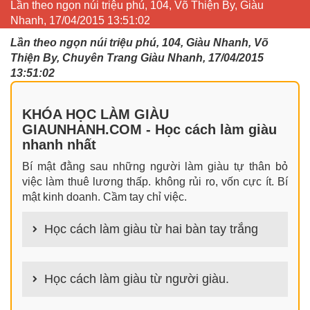
Lần theo ngọn núi triệu phú, 104, Võ Thiện By, Giàu
Nhanh, 17/04/2015 13:51:02
Lần theo ngọn núi triệu phú, 104, Giàu Nhanh, Võ
Thiện By, Chuyên Trang Giàu Nhanh, 17/04/2015
13:51:02
KHÓA HỌC LÀM GIÀU
GIAUNHANH.COM - Học cách làm giàu
nhanh nhất
Bí mật đằng sau những người làm giàu tự thân bỏ
việc làm thuê lương thấp. không rủi ro, vốn cực ít. Bí
mật kinh doanh. Cầm tay chỉ việc.
Học cách làm giàu từ hai bàn tay trắng
100+ cách làm giàu từ hai bàn tay trắng đơn giản
nhưng hiệu quả bất ngờ. Bạn có thể thành công ngay
Học cách làm giàu từ người giàu.
cả khi không có gì trong tay.
100+ Bài học, bí quyết, tư duy, nguyên tắc, định luật