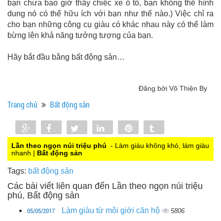
bạn chưa bao giờ thấy chiếc xe ô tô, bạn không thể hình
dung nó có thể hữu ích với bạn như thế nào.) Việc chỉ ra
cho bạn những công cụ giàu có khác nhau này có thể làm
bừng lên khả năng tưởng tượng của bạn.
Hãy bắt đầu bằng bất động sản…
Đăng bởi Võ Thiện By
Trang chủ
Bất động sản
Share
Share
Tweet
Share
Pin
Tumblr
0
Lần theo ngọn núi triệu phú
- Làm giàu không khó, làm giàu
nhanh |
Bất động sản
Tags:
bất động sản
Các bài viết liên quan đến Lần theo ngọn núi triệu
phú, Bất động sản
05/05/2017
Làm giàu từ môi giới căn hộ
5806